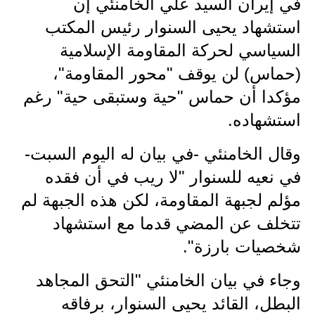
في إيران السيد علي الخامنئي إن
الاخبار الاقتصادية
استشهاد يحيى السنوار رئيس المكتب
السياسي لحركة المقاومة الإسلامية
الاخبار الرياضية
(حماس) لن يوقف "محور المقاومة"،
المدارس
مؤكدا أن حماس "حية وستبقى حية" رغم
استشهاده.
اخبار وقرارات وزارة التربية
وقال الخامنئي -في بيان له اليوم السبت-
نتائج الامتحانات
في نعيه للسنوار "لا ريب في أن فقده
المرحلة الابتدائية
مؤلم لجبهة المقاومة، لكن هذه الجبهة لم
المرحلة المتوسطة
تتخلف عن المضي قدما مع استشهاد
شخصيات بارزة".
المرحلة الاعدادية
وجاء في بيان الخامنئي "التحق المجاهد
اسئلة وزارية
البطل، القائد يحيى السنوار، برفاقه