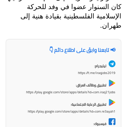
كان السنوار عضوا في وفد للحركة
المرحلة الابتدائية
الإسلامية الفلسطينية بقيادة هنية إلى
المرحلة المتوسطة
طهران.
المرحلة الاعدادية
الجامعات
📢 تابعنا وابقَ على اطلاع دائم 👇
اخبار وقرارات وزارة التعليم
العالي
تيليجرام:
https://t.me/iraqjobs2019
استمارة القبول المركزي
تطبيق وظائف العراق:
نتائج القبول المركزي
https://play.google.com/store/apps/details?id=com.iraq21jobs
تطبيق الرعاية الاجتماعية:
الطقس
https://play.google.com/store/apps/details?id=com.re3ayah1
العطل
فيسبوك: