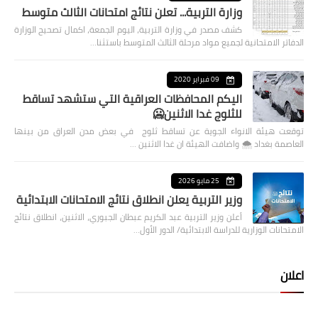
وزارة التربية... تعلن نتائج امتحانات الثالث متوسط
كشف مصدر في وزارة التربية، اليوم الجمعة، اكمال تصحيح الوزارة
الدفاتر الامتحانية لجميع مواد مرحلة الثالث المتوسط باستثنا…
09 فبراير 2020
اليكم المحافظات العراقية التي ستشهد تساقط
للثلوج غدا الاثنين🥶
توقعت هيئة الانواء الجوية عن تساقط ثلوج في بعض مدن العراق من بينها
العاصمة بغداد ⁦🌨️⁩ واضافت الهيئة ان غدا الاثنين …
25 مايو 2026
وزير التربية يعلن انطلاق نتائج الامتحانات الابتدائية
أعلن وزير التربية عبد الكريم عبطان الجبوري، الاثنين، انطلاق نتائج
الامتحانات الوزارية للدراسة الابتدائية/ الدور الأول…
اعلان