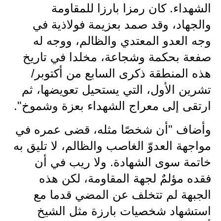
المرحلة الابتدائية
الشهداء. كان رمزا بارزا للمقاومة
المرحلة المتوسطة
والجهاد، وقد صمد بعزيمة فولاذية في
وجه العدو المعتدي والظالم، ووجه له
المرحلة الاعدادية
صفعة بحكمة وشجاعة، مخلدا في تاريخ
مرشحات
هذه المنطقة ذكرى السابع من أكتوبر/
تشرين الأول، التي يستحيل تعويضها، ثم
المرحلة الابتدائية
ارتقى إلى معراج الشهداء بعزة وشموخ".
المرحلة المتوسطة
وأضاف "أن شخصًا مثله، قضى عمره في
المرحلة الاعدادية
مواجهة العدوّ الغاصب والظالم، لا تليق به
كتب مدرسية
خاتمة سوى الشهادة. ولا ريب في أن
فقده مؤلمٌ لجهة المقاومة، لكن هذه
المرحلة الابتدائية
الجبهة لم تتخلف عن المضي قدما مع
المرحلة المتوسطة
استشهاد شخصيات بارزة مثل الشيخ