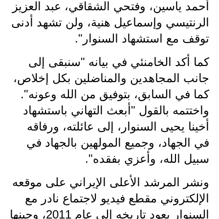
أحمد ياسين، وفتحي الشقاقي، عبد العزيز
المرحلة الاعدادية
الرنتيسي وإسماعيل هنية، ولن تشهد أدنى
ملازم دراسية
توقف مع استشهاد السنوار".
المرحلة الابتدائية
كما أكد الخامنئي في بيانه "سنبقى إلى
المرحلة المتوسطة
جانب المجاهدين والمناضلين بكل إخلاص،
كما في السابق، بتوفيق من الله وعونه".
المرحلة الاعدادية
واختتمه بالقول "أبعث التهاني باستشهاد
دروس
أخينا يحيى السنوار، إلى عائلته، ورفاقه
المرحلة الابتدائية
في الجهاد، وجميع المولهين بالجهاد في
سبيل الله، وأعزي بفقده".
المرحلة المتوسطة
ونشر المرشد الأعلى الإيراني على موقعه
المرحلة الاعدادية
الإلكتروني مقطع فيديو لاجتماع نادر مع
مواضيع انشاء
السنوار يعود تاريخه إلى عام 2011، وحينها