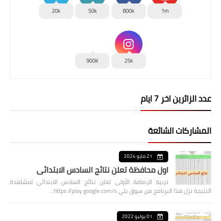
20k
50k
800k
1m
900K
25k
عدد الزائرين اخر 7 ايام
المشاركات الشائعة
21 مايو 2024
اول محافظة تعلن نتائج السادس الابتدائي
تربية الرصافة الأولى تعلن نتائج السادس الابتدائي لمشاهدة
النتيجة نزل هذا البرنامج من سوق بلي https://play.google.com/s…
01 يوليو 2022