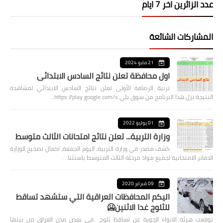
عدد الزائرين اخر 7 ايام
المشاركات الشائعة
21 مايو 2024
اول محافظة تعلن نتائج السادس الابتدائي
تربية الرصافة الأولى تعلن نتائج السادس الابتدائي لمشاهدة
النتيجة نزل هذا البرنامج من سوق بلي https://play.google.com/s…
01 يوليو 2022
وزارة التربية... تعلن نتائج امتحانات الثالث متوسط
كشف مصدر في وزارة التربية، اليوم الجمعة، اكمال تصحيح الوزارة
الدفاتر الامتحانية لجميع مواد مرحلة الثالث المتوسط باستثنا…
09 فبراير 2020
اليكم المحافظات العراقية التي ستشهد تساقط
للثلوج غدا الاثنين🥶
توقعت هيئة الانواء الجوية عن تساقط ثلوج في بعض مدن العراق من بينها