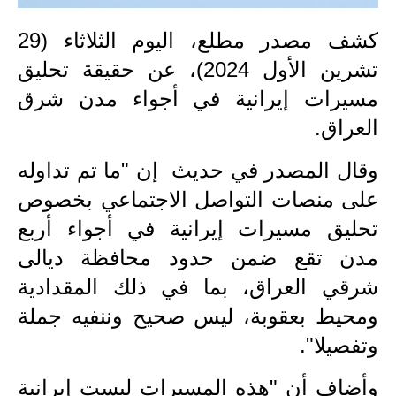
الاخبار الاقتصادية
كشف مصدر مطلع، اليوم الثلاثاء (29
تشرين الأول 2024)، عن حقيقة تحليق
الاخبار الرياضية
مسيرات إيرانية في أجواء مدن شرق
المدارس
العراق.
اخبار وقرارات وزارة التربية
وقال المصدر في حديث إن "ما تم تداوله
نتائج الامتحانات
على منصات التواصل الاجتماعي بخصوص
تحليق مسيرات إيرانية في أجواء أربع
المرحلة الابتدائية
مدن تقع ضمن حدود محافظة ديالى
المرحلة المتوسطة
شرقي العراق، بما في ذلك المقدادية
ومحيط بعقوبة، ليس صحيح وننفيه جملة
المرحلة الاعدادية
وتفصيلا".
اسئلة وزارية
وأضاف أن "هذه المسيرات ليست إيرانية