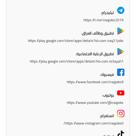
المرحلة الابتدائية
تيليجرام:
https://t.me/iraqjobs2019
المرحلة المتوسطة
تطبيق وظائف العراق:
المرحلة الاعدادية
https://play.google.com/store/apps/details?id=com.iraq21jobs
الجامعات
تطبيق الرعاية الاجتماعية:
https://play.google.com/store/apps/details?id=com.re3ayah1
اخبار وقرارات وزارة التعليم
العالي
فيسبوك:
https://www.facebook.com/iraqjobs9
استمارة القبول المركزي
يوتيوب:
نتائج القبول المركزي
https://www.youtube.com/@iraqjobs
الطقس
انستغرام:
https://www.instagram.com/iraqjobs0/
العطل