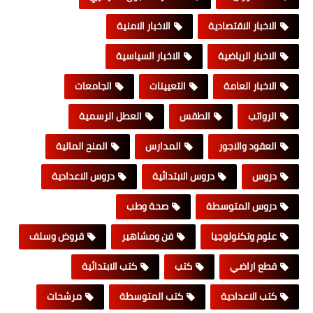
الاخبار الاقتصادية
الاخبار الامنية
الاخبار الرياضية
الاخبار السياسية
الاخبار العامة
التعيينات
الجامعات
الرواتب
الطقس
العطل الرسمية
العقود والاجور
المدارس
المنح المالية
دروس
دروس الابتدائية
دروس الاعدادية
دروس المتوسطة
صحة وطب
علوم وتكنولوجيا
فن ومشاهير
قروض وسلف
قطع اراضي
كتب
كتب الابتدائية
كتب الاعدادية
كتب المتوسطة
مرشحات