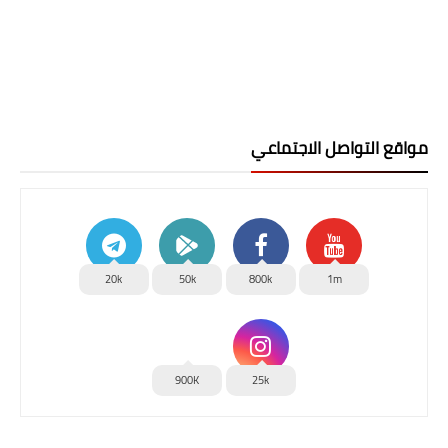
مواقع التواصل الاجتماعي
20k
50k
800k
1m
900K
25k