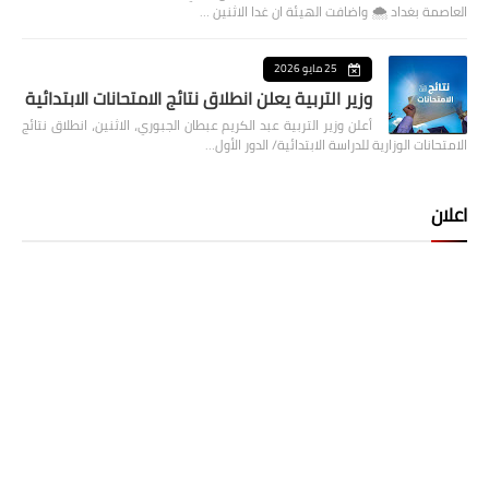
العاصمة بغداد ⁦🌨️⁩ واضافت الهيئة ان غدا الاثنين …
25 مايو 2026
وزير التربية يعلن انطلاق نتائج الامتحانات الابتدائية
أعلن وزير التربية عبد الكريم عبطان الجبوري، الاثنين، انطلاق نتائج
الامتحانات الوزارية للدراسة الابتدائية/ الدور الأول…
اعلان