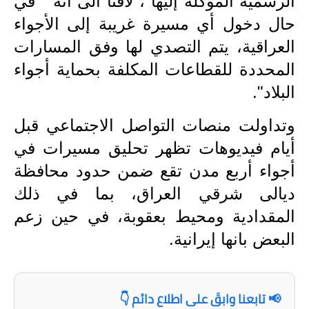
الرسمية الموكلة إليها"، لافتاً الى أنه " في
المرحلة الاعدادية
حال دخول أي مسيرة غريبة إلى الأجواء
ملازم دراسية
العراقية، يتم التصدي لها وفق المسارات
المحددة للقطاعات المكلفة بحماية أجواء
المرحلة الابتدائية
البلاد".
المرحلة المتوسطة
وتداولت منصات التواصل الاجتماعي قبل
المرحلة الاعدادية
أيام فيديوهات تظهر تحليق مسيرات في
دروس
أجواء أربع مدن تقع ضمن حدود محافظة
ديالى شرقي العراق، بما في ذلك
المرحلة الابتدائية
المقدادية ومحيط بعقوبة، في حين زعم
المرحلة المتوسطة
البعض بانها إيرانية.
المرحلة الاعدادية
مواضيع انشاء
📢 تابعنا وابقَ على اطلاع دائم 👇