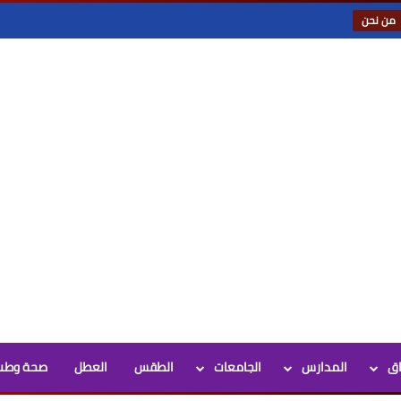
من نحن
اق
المدارس
الجامعات
الطقس
العطل
صحة وطب