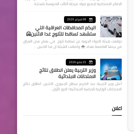
الدفاتر الامتحانية لجميع مواد مرحلة الثالث المتوسط باستثنا…
09 فبراير 2020
اليكم المحافظات العراقية التي
ستشهد تساقط للثلوج غدا الاثنين🥶
توقعت هيئة الانواء الجوية عن تساقط ثلوج في بعض مدن العراق
من بينها العاصمة بغداد ⁦🌨️⁩ واضافت الهيئة ان غدا الاثنين …
25 مايو 2026
وزير التربية يعلن انطلاق نتائج
الامتحانات الابتدائية
أعلن وزير التربية عبد الكريم عبطان الجبوري، الاثنين، انطلاق نتائج
الامتحانات الوزارية للدراسة الابتدائية/ الدور الأول…
اعلان