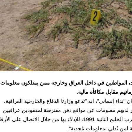
احد، المواطنين في داخل العراق وخارجه ممن يمتلكون معلومات
اتهم مقابل مكافأة مالية.
 "نداء إنساني"، انه "تدعو وزارتا الدفاع والخارجية العراقية،
فر لديهم معلومات عن مواقع دفن مفترضة لمفقودين عراقيين
وكويتيين داخل الأراضي العراقية أو الكويتية، جرّاء حرب الخليج الثانية 1991، للإدلاء بها من خلال الاتصال على ال
 لمن يُدلي بمعلومات مُجدية".