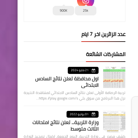
900K
25k
عدد الزائرين اخر 7 ايام
المشاركات الشائعة
21 مايو 2024
اول محافظة تعلن نتائج السادس
الابتدائي
تربية الرصافة الأولى تعلن نتائج السادس الابتدائي لمشاهدة النتيجة
نزل هذا البرنامج من سوق بلي https://play.google.com/s…
01 يوليو 2022
وزارة التربية... تعلن نتائج امتحانات
الثالث متوسط
كشف مصدر في وزارة التربية، اليوم الجمعة، اكمال تصحيح الوزارة