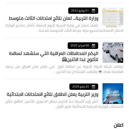
01 يوليو 2022
وزارة التربية... تعلن نتائج امتحانات الثالث متوسط
كشف مصدر في وزارة التربية، اليوم الجمعة، اكمال تصحيح الوزارة
الدفاتر الامتحانية لجميع مواد مرحلة الثالث المتوسط باستثنا…
09 فبراير 2020
اليكم المحافظات العراقية التي ستشهد تساقط
للثلوج غدا الاثنين🥶
توقعت هيئة الانواء الجوية عن تساقط ثلوج في بعض مدن العراق من بينها
العاصمة بغداد ⁦🌨️⁩ واضافت الهيئة ان غدا الاثنين …
25 مايو 2026
وزير التربية يعلن انطلاق نتائج الامتحانات الابتدائية
أعلن وزير التربية عبد الكريم عبطان الجبوري، الاثنين، انطلاق نتائج
الامتحانات الوزارية للدراسة الابتدائية/ الدور الأول…
اعلان