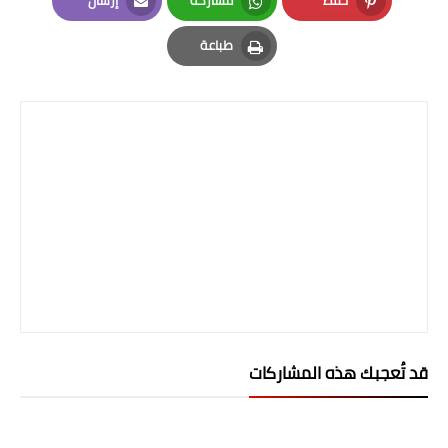
حفظ
مشاركة
إرسال
المرحلة الابتدائية
Email
Whatsapp
Pinterest
طباعة
المرحلة المتوسطة
Print
المرحلة الاعدادية
الجامعات
اخبار وقرارات وزارة التعليم
العالي
استمارة القبول المركزي
نتائج القبول المركزي
قد تُعجبك هذه المشاركات
الطقس
العطل