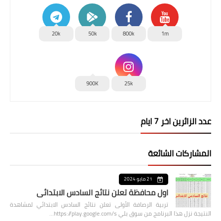
20k
50k
800k
1m
900K
25k
عدد الزائرين اخر 7 ايام
المشاركات الشائعة
21 مايو 2024
اول محافظة تعلن نتائج السادس الابتدائي
تربية الرصافة الأولى تعلن نتائج السادس الابتدائي لمشاهدة
النتيجة نزل هذا البرنامج من سوق بلي https://play.google.com/s…