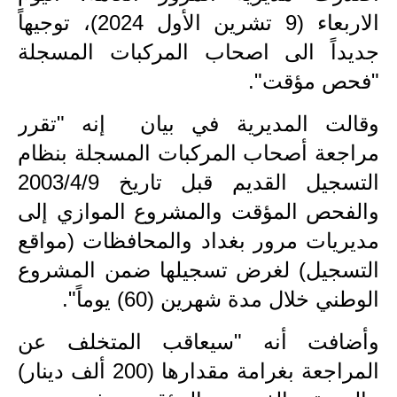
الاربعاء (9 تشرين الأول 2024)، توجيهاً
الاخبار الاقتصادية
جديداً الى اصحاب المركبات المسجلة
الاخبار الرياضية
"فحص مؤقت".
المدارس
وقالت المديرية في بيان إنه "تقرر
مراجعة أصحاب المركبات المسجلة بنظام
اخبار وقرارات وزارة التربية
التسجيل القديم قبل تاريخ 2003/4/9
نتائج الامتحانات
والفحص المؤقت والمشروع الموازي إلى
المرحلة الابتدائية
مديريات مرور بغداد والمحافظات (مواقع
التسجيل) لغرض تسجيلها ضمن المشروع
المرحلة المتوسطة
الوطني خلال مدة شهرين (60) يوماً".
المرحلة الاعدادية
وأضافت أنه "سيعاقب المتخلف عن
اسئلة وزارية
المراجعة بغرامة مقدارها (200 ألف دينار)