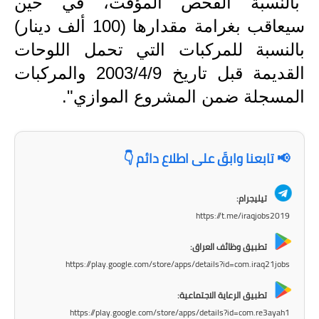
المرحلة الابتدائية
بالنسبة الفحص المؤقت، في حين
سيعاقب بغرامة مقدارها (100 ألف دينار)
المرحلة المتوسطة
بالنسبة للمركبات التي تحمل اللوحات
المرحلة الاعدادية
القديمة قبل تاريخ 2003/4/9 والمركبات
المسجلة ضمن المشروع الموازي".
مرشحات
المرحلة الابتدائية
📢 تابعنا وابقَ على اطلاع دائم 👇
المرحلة المتوسطة
المرحلة الاعدادية
تيليجرام:
https://t.me/iraqjobs2019
كتب مدرسية
تطبيق وظائف العراق:
المرحلة الابتدائية
https://play.google.com/store/apps/details?id=com.iraq21jobs
تطبيق الرعاية الاجتماعية:
المرحلة المتوسطة
https://play.google.com/store/apps/details?id=com.re3ayah1