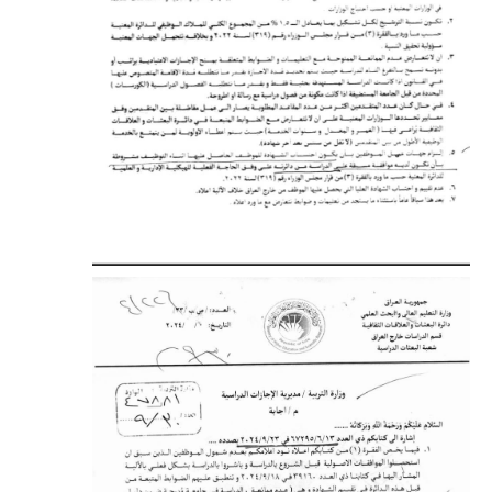
صحة وطب
فن ومشاهير
العامة