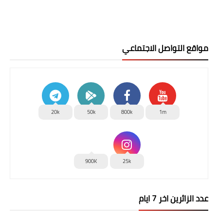
مواقع التواصل الاجتماعي
20k
50k
800k
1m
900K
25k
عدد الزائرين اخر 7 ايام