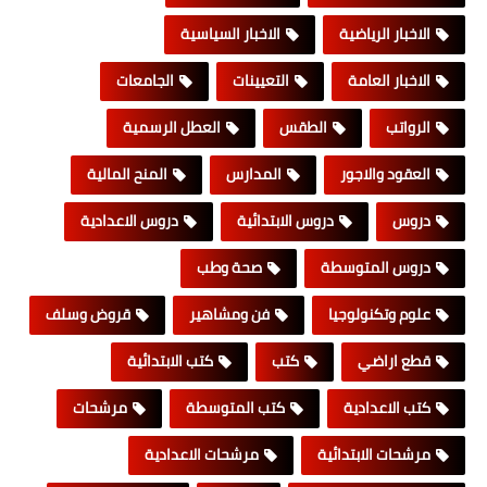
الاخبار الرياضية
الاخبار السياسية
الاخبار العامة
التعيينات
الجامعات
الرواتب
الطقس
العطل الرسمية
العقود والاجور
المدارس
المنح المالية
دروس
دروس الابتدائية
دروس الاعدادية
دروس المتوسطة
صحة وطب
علوم وتكنولوجيا
فن ومشاهير
قروض وسلف
قطع اراضي
كتب
كتب الابتدائية
كتب الاعدادية
كتب المتوسطة
مرشحات
مرشحات الابتدائية
مرشحات الاعدادية