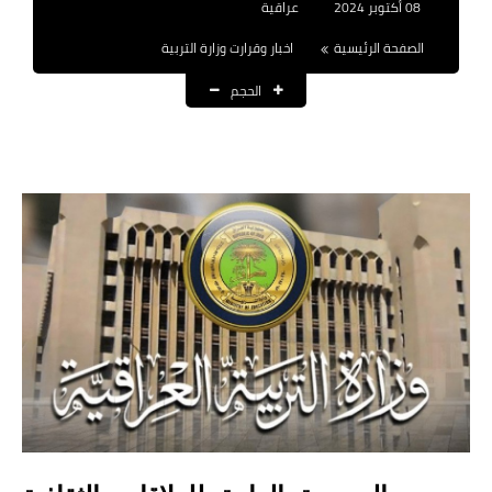
08 أكتوبر 2024
عراقية
نتائج التعيينات
الصفحة الرئيسية
اخبار وقرارت وزارة التربية
العقود والاجور اليومية
الحجم
الرواتب والقروض
الرواتب
القروض والسلف
المنح المالية
قطع الاراضي
اخبار العراق
الاخبار السياسية
الاخبار الامنية