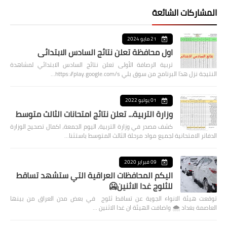
المشاركات الشائعة
21 مايو 2024
اول محافظة تعلن نتائج السادس الابتدائي
تربية الرصافة الأولى تعلن نتائج السادس الابتدائي لمشاهدة
النتيجة نزل هذا البرنامج من سوق بلي https://play.google.com/s…
01 يوليو 2022
وزارة التربية... تعلن نتائج امتحانات الثالث متوسط
كشف مصدر في وزارة التربية، اليوم الجمعة، اكمال تصحيح الوزارة
الدفاتر الامتحانية لجميع مواد مرحلة الثالث المتوسط باستثنا…
09 فبراير 2020
اليكم المحافظات العراقية التي ستشهد تساقط
للثلوج غدا الاثنين🥶
توقعت هيئة الانواء الجوية عن تساقط ثلوج في بعض مدن العراق من بينها
العاصمة بغداد ⁦🌨️⁩ واضافت الهيئة ان غدا الاثنين …