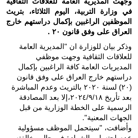
وجهت المديرية العامة للعلاقات الثقافية
الاخبار الاقتصادية
في وزارة التربية، اليوم الثلاثاء، بتريث
الموظفين الراغبين بإكمال دراستهم خارج
الاخبار الرياضية
العراق على وفق قانون ٢٠ .
المدارس
وذكر بيان للوزارة ان "المديرية العامة
اخبار وقرارات وزارة التربية
للعلاقات الثقافية وجهت موظفي
المديريات العامة كافة الراغبين بإكمال
نتائج الامتحانات
دراستهم خارج العراق على وفق قانون
المرحلة الابتدائية
(٢٠) لسنة ٢٠٢٠ بالتريث وعدم المباشرة
المرحلة المتوسطة
بعد تأريخ ٢٠٢٤/٩/١٨،إلا بعد المصادقة
الرسمية على الخطة الوزارية من قبل
المرحلة الاعدادية
الجهات المعنية".
اسئلة وزارية
وأضافت، "سيتحمل الموظف مسؤولية
عدم إحتساب الشهادة في حال مخالفته