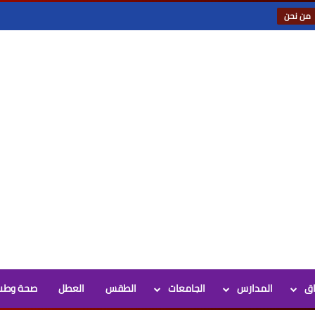
من نحن
اق
المدارس
الجامعات
الطقس
العطل
صحة وطب