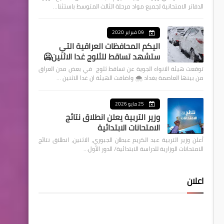
الدفاتر الامتحانية لجميع مواد مرحلة الثالث المتوسط باستثنا…
09 فبراير 2020
اليكم المحافظات العراقية التي
ستشهد تساقط للثلوج غدا الاثنين🥶
توقعت هيئة الانواء الجوية عن تساقط ثلوج في بعض مدن العراق
من بينها العاصمة بغداد ⁦🌨️⁩ واضافت الهيئة ان غدا الاثنين …
25 مايو 2026
وزير التربية يعلن انطلاق نتائج
الامتحانات الابتدائية
أعلن وزير التربية عبد الكريم عبطان الجبوري، الاثنين، انطلاق نتائج
الامتحانات الوزارية للدراسة الابتدائية/ الدور الأول…
اعلان