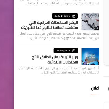
الدفاتر الامتحانية لجميع مواد مرحلة الثالث المتوسط باستثنا…
09 فبراير 2020
اليكم المحافظات العراقية التي
ستشهد تساقط للثلوج غدا الاثنين🥶
توقعت هيئة الانواء الجوية عن تساقط ثلوج في بعض مدن العراق
من بينها العاصمة بغداد ⁦🌨️⁩ واضافت الهيئة ان غدا الاثنين …
25 مايو 2026
وزير التربية يعلن انطلاق نتائج
الامتحانات الابتدائية
أعلن وزير التربية عبد الكريم عبطان الجبوري، الاثنين، انطلاق نتائج
الامتحانات الوزارية للدراسة الابتدائية/ الدور الأول…
اعلان