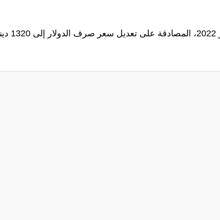
وكان مجلس الوزراء، قد أعلن بتاريخ 7 شباط/فبراير 2022، المصادقة