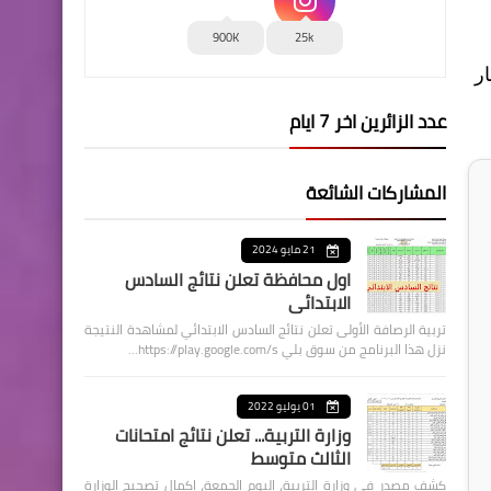
900K
25k
 على تعديل سعر صرف الدولار إلى 1320 دينار
عدد الزائرين اخر 7 ايام
المشاركات الشائعة
21 مايو 2024
اول محافظة تعلن نتائج السادس
الابتدائي
تربية الرصافة الأولى تعلن نتائج السادس الابتدائي لمشاهدة النتيجة
نزل هذا البرنامج من سوق بلي https://play.google.com/s…
01 يوليو 2022
وزارة التربية... تعلن نتائج امتحانات
الثالث متوسط
كشف مصدر في وزارة التربية، اليوم الجمعة، اكمال تصحيح الوزارة