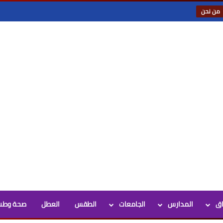
من نحن
اق
المدارس
الجامعات
الطقس
العطل
صحة وطب