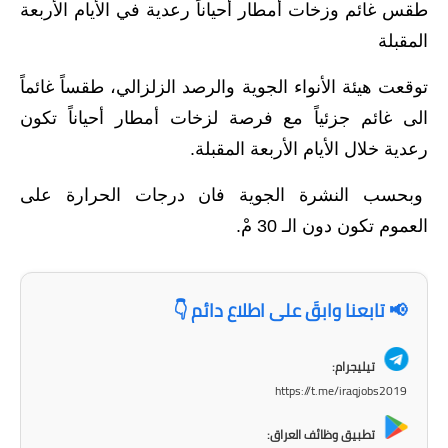
طقس غائم وزخات أمطار أحياناً رعدية في الأيام الأربعة
الاخبار الاقتصادية
المقبلة
الاخبار الرياضية
توقعت هيئة الأنواء الجوية والرصد الزلزالي، طقساً غائماً
الى غائم جزئياً مع فرصة لزخات أمطار أحياناً تكون
المدارس
رعدية خلال الأيام الأربعة المقبلة.
اخبار وقرارات وزارة التربية
وبحسب النشرة الجوية فان درجات الحرارة على
نتائج الامتحانات
العموم تكون دون الـ 30 مْ.
المرحلة الابتدائية
📢 تابعنا وابقَ على اطلاع دائم 👇
المرحلة المتوسطة
المرحلة الاعدادية
تيليجرام:
https://t.me/iraqjobs2019
اسئلة وزارية
تطبيق وظائف العراق: