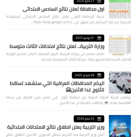
21 مايو 2024
اول محافظة تعلن نتائج السادس الابتدائي
تربية الرصافة الأولى تعلن نتائج السادس الابتدائي لمشاهدة
النتيجة نزل هذا البرنامج من سوق بلي https://play.google.com/s…
01 يوليو 2022
وزارة التربية... تعلن نتائج امتحانات الثالث متوسط
كشف مصدر في وزارة التربية، اليوم الجمعة، اكمال تصحيح الوزارة
الدفاتر الامتحانية لجميع مواد مرحلة الثالث المتوسط باستثنا…
09 فبراير 2020
اليكم المحافظات العراقية التي ستشهد تساقط
للثلوج غدا الاثنين🥶
توقعت هيئة الانواء الجوية عن تساقط ثلوج في بعض مدن العراق من بينها
العاصمة بغداد ⁦🌨️⁩ واضافت الهيئة ان غدا الاثنين …
25 مايو 2026
وزير التربية يعلن انطلاق نتائج الامتحانات الابتدائية
أعلن وزير التربية عبد الكريم عبطان الجبوري، الاثنين، انطلاق نتائج