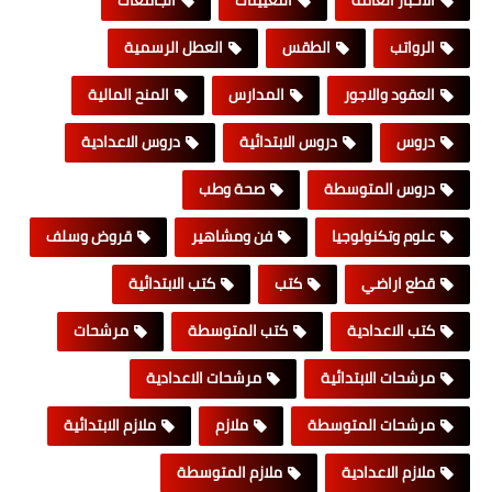
الاخبار العامة
التعيينات
الجامعات
الرواتب
الطقس
العطل الرسمية
العقود والاجور
المدارس
المنح المالية
دروس
دروس الابتدائية
دروس الاعدادية
دروس المتوسطة
صحة وطب
علوم وتكنولوجيا
فن ومشاهير
قروض وسلف
قطع اراضي
كتب
كتب الابتدائية
كتب الاعدادية
كتب المتوسطة
مرشحات
مرشحات الابتدائية
مرشحات الاعدادية
مرشحات المتوسطة
ملازم
ملازم الابتدائية
ملازم الاعدادية
ملازم المتوسطة