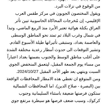
المرحلة الابتدائية
من الوقوع في نزلات البرد.
المرحلة المتوسطة
ويقول المختصون الجويون في مركز طقس العرب
الإقليمي، إن مُخرجات المحاكاة الحاسوبية تبين تأثر
المرحلة الاعدادية
العراق بكتلة هوائية تعتبر الأبرد منذ الربيع الماضي، وتبدأ
مرشحات
في شمال وغرب البلاد ثم تمتد نحو المناطق الوسطى
والعاصمة بغداد، وستبقى تأثيراتها طيلة الأسبوع القادم.
المرحلة الابتدائية
وتشير التوقعات الى حدوث أمطار رعدية مختلفة الشدة
المرحلة المتوسطة
على أغلب مناطق الوسط والجنوب بضمنها بغداد اعتباراً
من مساء يوم الجمعة المقبل، ليتعمق المنخفض الجوي
المرحلة الاعدادية
السبت وينتهي بعد ظهر الأحد المقبل 2024/10/27.
كتب مدرسية
ومن المتوقع ان تغطي هذه الامطار المحافظات الواقعة
بين (البصرة - صلاح الدين)، اما المحافظات الشمالية
المرحلة الابتدائية
ستكون فرصتها ضعيفة باسثناء السليمانية وجنوب
المرحلة المتوسطة
كركوك، وسبب ضعف فرصها هو سيطرة مرتفع جوي