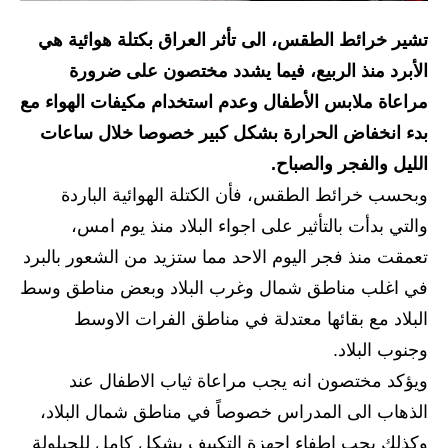
الاخبار الاقتصادية
تشير خرائط الطقس، الى تأثر العراق بكتلة هوائية هي
الأبرد منذ الربيع، فيما يشدد مختصون على ضرورة
الاخبار الرياضية
مراعاة ملابس الأطفال وعدم استخدام مكيفات الهواء مع
المدارس
بدء انخفاض الحرارة بشكل كبير خصوصا خلال ساعات
الليل والفجر والصباح.
اخبار وقرارات وزارة التربية
وبحسب خرائط الطقس، فأن الكتلة الهوائية الباردة
نتائج الامتحانات
والتي بدأت بالتأثير على اجواء البلاد منذ يوم امس،
تعمقت منذ فجر اليوم الاحد مما ستزيد من الشعور بالبرد
المرحلة الابتدائية
في اغلب مناطق شمال وغرب البلاد وبعض مناطق وسط
المرحلة المتوسطة
البلاد مع بقائها معتدلة في مناطق الفرات الاوسط
وجنوب البلاد.
المرحلة الاعدادية
ويؤكد مختصون انه يجب مراعاة ثياب الاطفال عند
اسئلة وزارية
الذهاب الى المدراس خصوصاً في مناطق شمال البلاد،
وكذلك يجب اطفاء اجهزة التكييف بشكل كامل للحيلولة