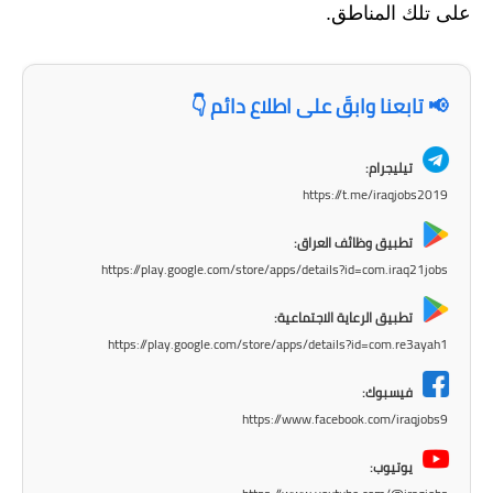
المرحلة الاعدادية
على تلك المناطق.
ملازم دراسية
📢 تابعنا وابقَ على اطلاع دائم 👇
المرحلة الابتدائية
المرحلة المتوسطة
تيليجرام:
https://t.me/iraqjobs2019
المرحلة الاعدادية
تطبيق وظائف العراق:
دروس
https://play.google.com/store/apps/details?id=com.iraq21jobs
تطبيق الرعاية الاجتماعية:
المرحلة الابتدائية
https://play.google.com/store/apps/details?id=com.re3ayah1
المرحلة المتوسطة
فيسبوك:
https://www.facebook.com/iraqjobs9
المرحلة الاعدادية
يوتيوب:
مواضيع انشاء