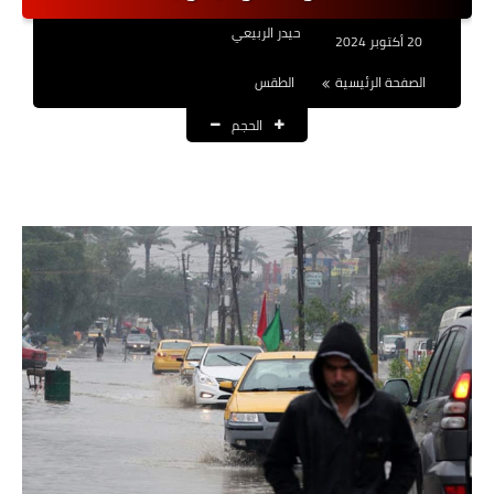
نتائج التعيينات
حيدر الربيعي
20 أكتوبر 2024
العقود والاجور اليومية
الصفحة الرئيسية
الطقس
الحجم
الرواتب والقروض
الرواتب
القروض والسلف
المنح المالية
قطع الاراضي
اخبار العراق
الاخبار السياسية
الاخبار الامنية