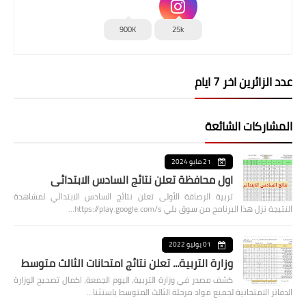
900K
25k
عدد الزائرين اخر 7 ايام
المشاركات الشائعة
21 مايو 2024
اول محافظة تعلن نتائج السادس الابتدائي
تربية الرصافة الأولى تعلن نتائج السادس الابتدائي لمشاهدة
النتيجة نزل هذا البرنامج من سوق بلي https://play.google.com/s…
01 يوليو 2022
وزارة التربية... تعلن نتائج امتحانات الثالث متوسط
كشف مصدر في وزارة التربية، اليوم الجمعة، اكمال تصحيح الوزارة
الدفاتر الامتحانية لجميع مواد مرحلة الثالث المتوسط باستثنا…