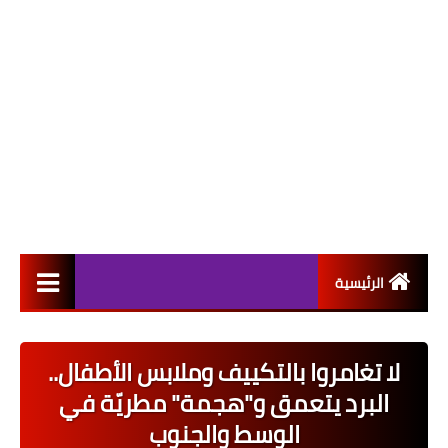
الرئيسية
التعيينات
لا تغامروا بالتكييف وملابس الأطفال..
اخبار القطاع العام
البرد يتعمق و"هجمة" مطريّة في
اخبار القطاع الخاص
الوسط والجنوب