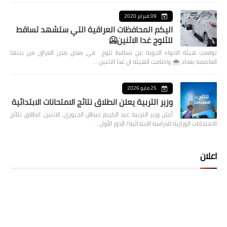
09 فبراير 2020
اليكم المحافظات العراقية التي ستشهد تساقط
للثلوج غدا الاثنين🥶
توقعت هيئة الانواء الجوية عن تساقط ثلوج في بعض مدن العراق من بينها
العاصمة بغداد ⁦🌨️⁩ واضافت الهيئة ان غدا الاثنين …
25 مايو 2026
وزير التربية يعلن انطلاق نتائج الامتحانات الابتدائية
أعلن وزير التربية عبد الكريم عبطان الجبوري، الاثنين، انطلاق نتائج
الامتحانات الوزارية للدراسة الابتدائية/ الدور الأول…
اعلان