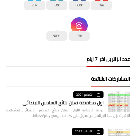
20k
50k
800k
1m
900K
25k
عدد الزائرين اخر 7 ايام
المشاركات الشائعة
21 مايو 2024
اول محافظة تعلن نتائج السادس الابتدائي
تربية الرصافة الأولى تعلن نتائج السادس الابتدائي لمشاهدة
النتيجة نزل هذا البرنامج من سوق بلي https://play.google.com/s…
01 يوليو 2022