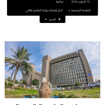
15 أكتوبر 2024
عراقية
نتائج التعيينات
الصفحة الرئيسية
اخبار وقرارات وزارة التعليم العالي
العقود والاجور اليومية
الحجم
الرواتب والقروض
الرواتب
القروض والسلف
المنح المالية
قطع الاراضي
اخبار العراق
الاخبار السياسية
الاخبار الامنية