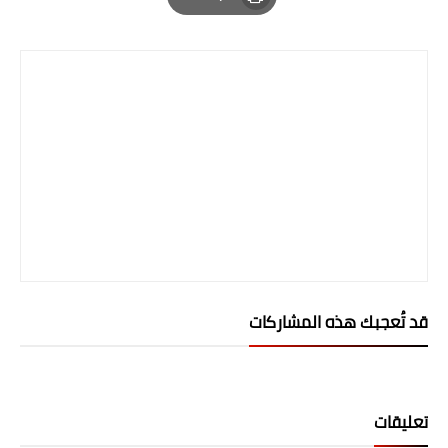
Print
المرحلة الابتدائية
المرحلة المتوسطة
المرحلة الاعدادية
الجامعات
اخبار وقرارات وزارة التعليم
العالي
استمارة القبول المركزي
قد تُعجبك هذه المشاركات
نتائج القبول المركزي
الطقس
العطل
تعليقات