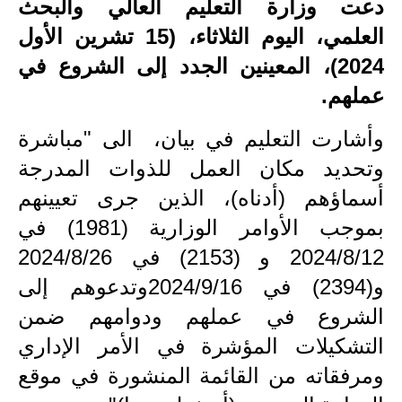
دعت وزارة التعليم العالي والبحث
الاخبار الاقتصادية
العلمي، اليوم الثلاثاء، (15 تشرين الأول
2024)، المعينين الجدد إلى الشروع في
الاخبار الرياضية
عملهم.
المدارس
وأشارت التعليم في بيان، الى "مباشرة
اخبار وقرارات وزارة التربية
وتحديد مكان العمل للذوات المدرجة
أسماؤهم (أدناه)، الذين جرى تعيينهم
نتائج الامتحانات
بموجب الأوامر الوزارية (1981) في
المرحلة الابتدائية
2024/8/12 و (2153) في 2024/8/26
المرحلة المتوسطة
و(2394) في 2024/9/16وتدعوهم إلى
الشروع في عملهم ودوامهم ضمن
المرحلة الاعدادية
التشكيلات المؤشرة في الأمر الإداري
اسئلة وزارية
ومرفقاته من القائمة المنشورة في موقع