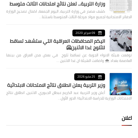
وزارة التربية... تعلن نتائج امتحانات الثالث متوسط
كشف مصدر في وزارة التربية، اليوم الجمعة، اكمال تصحيح الوزارة
الدفاتر الامتحانية لجميع مواد مرحلة الثالث المتوسط باستثنا…
09 فبراير 2020
اليكم المحافظات العراقية التي ستشهد تساقط
للثلوج غدا الاثنين🥶
توقعت هيئة الانواء الجوية عن تساقط ثلوج في بعض مدن العراق من بينها
العاصمة بغداد ⁦🌨️⁩ واضافت الهيئة ان غدا الاثنين …
25 مايو 2026
وزير التربية يعلن انطلاق نتائج الامتحانات الابتدائية
أعلن وزير التربية عبد الكريم عبطان الجبوري، الاثنين، انطلاق نتائج
الامتحانات الوزارية للدراسة الابتدائية/ الدور الأول…
اعلان