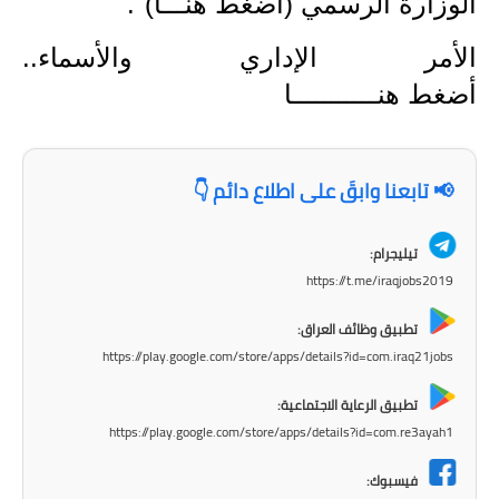
الوزارة الرسمي (
أضغط هنـــا
)".
المرحلة الابتدائية
المرحلة المتوسطة
الأمر الإداري والأسماء..
أضغط
هنـــــــــــا
المرحلة الاعدادية
مرشحات
📢 تابعنا وابقَ على اطلاع دائم 👇
المرحلة الابتدائية
تيليجرام:
المرحلة المتوسطة
https://t.me/iraqjobs2019
المرحلة الاعدادية
تطبيق وظائف العراق:
https://play.google.com/store/apps/details?id=com.iraq21jobs
كتب مدرسية
تطبيق الرعاية الاجتماعية:
المرحلة الابتدائية
https://play.google.com/store/apps/details?id=com.re3ayah1
المرحلة المتوسطة
فيسبوك: