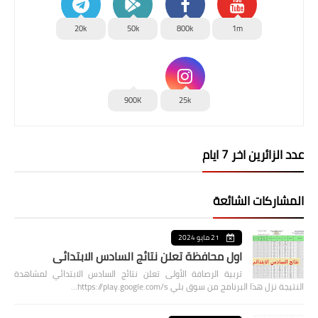
20k
50k
800k
1m
900K
25k
عدد الزائرين اخر 7 ايام
المشاركات الشائعة
21 مايو 2024
اول محافظة تعلن نتائج السادس الابتدائي
تربية الرصافة الأولى تعلن نتائج السادس الابتدائي لمشاهدة
النتيجة نزل هذا البرنامج من سوق بلي https://play.google.com/s…