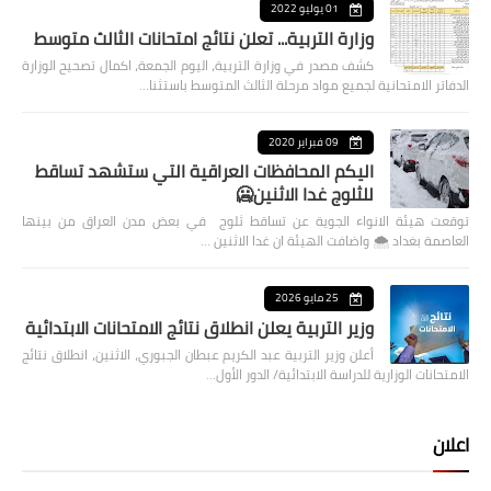
01 يوليو 2022
وزارة التربية... تعلن نتائج امتحانات الثالث متوسط
كشف مصدر في وزارة التربية، اليوم الجمعة، اكمال تصحيح الوزارة
الدفاتر الامتحانية لجميع مواد مرحلة الثالث المتوسط باستثنا…
09 فبراير 2020
اليكم المحافظات العراقية التي ستشهد تساقط
للثلوج غدا الاثنين🥶
توقعت هيئة الانواء الجوية عن تساقط ثلوج في بعض مدن العراق من بينها
العاصمة بغداد ⁦🌨️⁩ واضافت الهيئة ان غدا الاثنين …
25 مايو 2026
وزير التربية يعلن انطلاق نتائج الامتحانات الابتدائية
أعلن وزير التربية عبد الكريم عبطان الجبوري، الاثنين، انطلاق نتائج
الامتحانات الوزارية للدراسة الابتدائية/ الدور الأول…
اعلان