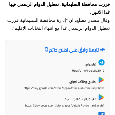
قررت محافظة السليمانية، تعطيل الدوام الرسمي فيها
الاخبار الاقتصادية
غدا الاثنين.
الاخبار الرياضية
وقال مصدر مطلع، ان "إدارة محافظة السليمانية قررت
تعطيل الدوام الرسمي غداً مع انتهاء انتخابات الإقليم".
المدارس
اخبار وقرارات وزارة التربية
📢 تابعنا وابقَ على اطلاع دائم 👇
نتائج الامتحانات
تيليجرام:
المرحلة الابتدائية
https://t.me/iraqjobs2019
المرحلة المتوسطة
تطبيق وظائف العراق:
https://play.google.com/store/apps/details?id=com.iraq21jobs
المرحلة الاعدادية
تطبيق الرعاية الاجتماعية:
اسئلة وزارية
https://play.google.com/store/apps/details?id=com.re3ayah1