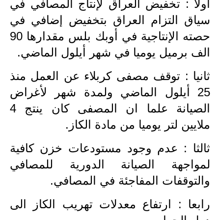
أولا : تخفيض العراق لإنتاج المصافي في
المرحلة الابتدائية
سياق التزام العراق بتخفيض إضافي في
المرحلة المتوسطة
حصته الإنتاجية في أوبك بلس مقدارها 90
الف برميل يوميا في شهر أيلول الماضي.
المرحلة الاعدادية
ثانيا : توقف مصفى كربلاء عن العمل منذ
الجامعات
25 أيلول الماضي ولمدة شهر لأغراض
اخبار وقرارات وزارة التعليم
الصيانة علما ان المصفى كان ينتج 4
العالي
ملايين لتر يوميا من مادة الكاز.
استمارة القبول المركزي
ثالثا : عدم وجود مستودعات خزن كافية
نتائج القبول المركزي
لمواجهة الصيانة الدورية للمصافي
والتوقفات المفاجئة في المصافي.
الطقس
العطل
رابعا : ارتفاع معدلات تهريب الكاز الى