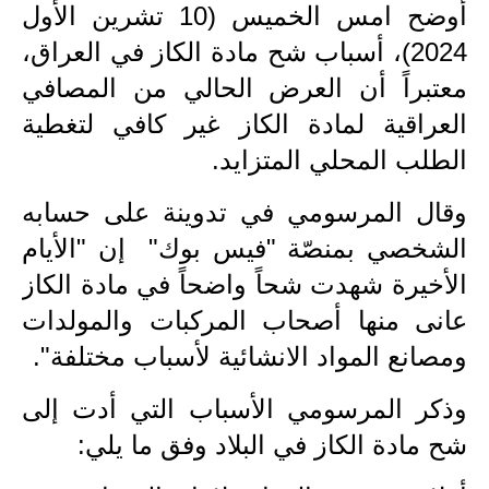
أوضح امس الخميس (10 تشرين الأول
المرحلة الاعدادية
2024)، أسباب شح مادة الكاز في العراق،
ملازم دراسية
معتبراً أن العرض الحالي من المصافي
المرحلة الابتدائية
العراقية لمادة الكاز غير كافي لتغطية
الطلب المحلي المتزايد.
المرحلة المتوسطة
وقال المرسومي في تدوينة على حسابه
المرحلة الاعدادية
الشخصي بمنصّة "فيس بوك" إن "الأيام
دروس
الأخيرة شهدت شحاً واضحاً في مادة الكاز
المرحلة الابتدائية
عانى منها أصحاب المركبات والمولدات
ومصانع المواد الانشائية لأسباب مختلفة".
المرحلة المتوسطة
وذكر المرسومي الأسباب التي أدت إلى
المرحلة الاعدادية
شح مادة الكاز في البلاد وفق ما يلي:
مواضيع انشاء