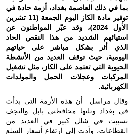
بما في ذلك العاصمة بغداد، أزمة حادة في
الاخبار الاقتصادية
توفير مادة الكاز اليوم الجمعة (11 تشرين
الاخبار الرياضية
الأول 2024)، وقد عبّر المواطنون عن
استيائهم الشديد من هذا النقص الحاد
المدارس
الذي أثر بشكل مباشر على حياتهم
اخبار وقرارات وزارة التربية
اليومية، حيث توقف العديد من الأنشطة
نتائج الامتحانات
الحيوية التي تعتمد على الكاز، مثل تشغيل
المركبات وعجلات الحمل والمولدات
المرحلة الابتدائية
الكهربائية.
المرحلة المتوسطة
وقال مراسل أن هذه الأزمة التي بدأت
المرحلة الاعدادية
في بغداد وتلتها محافظتي بابل والنجف
تسببت في شلل كبير في العديد من
اسئلة وزارية
القطاعات، وأدت إلى ارتفاع أسعار السلع