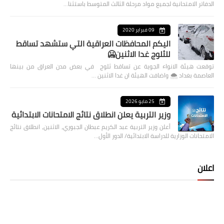
الدفاتر الامتحانية لجميع مواد مرحلة الثالث المتوسط باستثنا…
09 فبراير 2020
اليكم المحافظات العراقية التي ستشهد تساقط
للثلوج غدا الاثنين🥶
توقعت هيئة الانواء الجوية عن تساقط ثلوج في بعض مدن العراق من بينها
العاصمة بغداد ⁦🌨️⁩ واضافت الهيئة ان غدا الاثنين …
25 مايو 2026
وزير التربية يعلن انطلاق نتائج الامتحانات الابتدائية
أعلن وزير التربية عبد الكريم عبطان الجبوري، الاثنين، انطلاق نتائج
الامتحانات الوزارية للدراسة الابتدائية/ الدور الأول…
اعلان