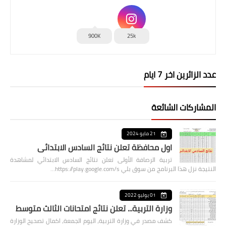
900K
25k
عدد الزائرين اخر 7 ايام
المشاركات الشائعة
21 مايو 2024
اول محافظة تعلن نتائج السادس الابتدائي
تربية الرصافة الأولى تعلن نتائج السادس الابتدائي لمشاهدة
النتيجة نزل هذا البرنامج من سوق بلي https://play.google.com/s…
01 يوليو 2022
وزارة التربية... تعلن نتائج امتحانات الثالث متوسط
كشف مصدر في وزارة التربية، اليوم الجمعة، اكمال تصحيح الوزارة