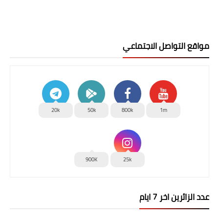
مواقع التواصل الاجتماعي
20k
50k
800k
1m
900K
25k
عدد الزائرين اخر 7 ايام