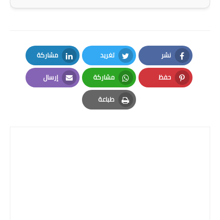
المرحلة الابتدائية
المرحلة المتوسطة
نشر
تغريد
مشاركة
المرحلة الاعدادية
LinkedIn
Twitter
Facebook
حفظ
مشاركة
إرسال
الجامعات
Email
Whatsapp
Pinterest
طباعة
اخبار وقرارات وزارة التعليم
Print
العالي
استمارة القبول المركزي
نتائج القبول المركزي
الطقس
العطل