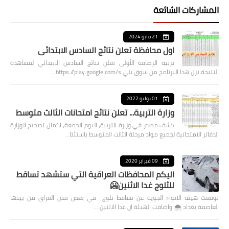
المشاركات الشائعة
21 مايو 2024
اول محافظة تعلن نتائج السادس الابتدائي
تربية الرصافة الأولى تعلن نتائج السادس الابتدائي لمشاهدة
النتيجة نزل هذا البرنامج من سوق بلي https://play.google.com/s…
01 يوليو 2022
وزارة التربية... تعلن نتائج امتحانات الثالث متوسط
كشف مصدر في وزارة التربية، اليوم الجمعة، اكمال تصحيح الوزارة
الدفاتر الامتحانية لجميع مواد مرحلة الثالث المتوسط باستثنا…
09 فبراير 2020
اليكم المحافظات العراقية التي ستشهد تساقط
للثلوج غدا الاثنين🥶
توقعت هيئة الانواء الجوية عن تساقط ثلوج في بعض مدن العراق من بينها
العاصمة بغداد ⁦🌨️⁩ واضافت الهيئة ان غدا الاثنين …