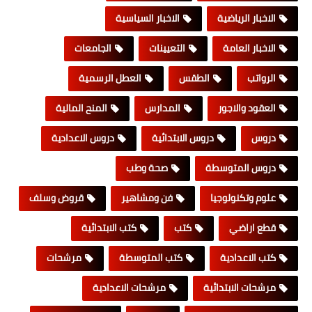
الاخبار الرياضية
الاخبار السياسية
الاخبار العامة
التعيينات
الجامعات
الرواتب
الطقس
العطل الرسمية
العقود والاجور
المدارس
المنح المالية
دروس
دروس الابتدائية
دروس الاعدادية
دروس المتوسطة
صحة وطب
علوم وتكنولوجيا
فن ومشاهير
قروض وسلف
قطع اراضي
كتب
كتب الابتدائية
كتب الاعدادية
كتب المتوسطة
مرشحات
مرشحات الابتدائية
مرشحات الاعدادية