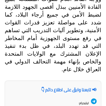
المرحلة الابتدائية
القادة الأمنيين ببذل أقصى الجهود اللازمة
المرحلة المتوسطة
لضبط الأمن في جميع أرجاء البلاد، كما
شدد على مواصلة تعزيز قدرات القوات
المرحلة الاعدادية
الأمنية، وتطوير آليات التدريب التي تساهم
مرشحات
في رفع مستوى الجهوزية أمام المخاطر
المرحلة الابتدائية
التي قد تهدد البلد، في ظل بدء تنفيذ
الإعلان المشترك مع الولايات المتحدة
المرحلة المتوسطة
والخاص بإنهاء مهمة التحالف الدولي في
المرحلة الاعدادية
العراق خلال عام.
كتب مدرسية
المرحلة الابتدائية
📢 تابعنا وابقَ على اطلاع دائم 👇
المرحلة المتوسطة
تيليجرام: