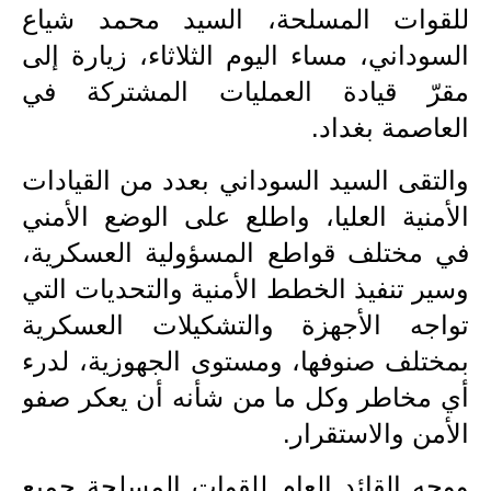
للقوات المسلحة، السيد محمد شياع
الاخبار الاقتصادية
السوداني، مساء اليوم الثلاثاء، زيارة إلى
الاخبار الرياضية
مقرّ قيادة العمليات المشتركة في
العاصمة بغداد.
المدارس
والتقى السيد السوداني بعدد من القيادات
اخبار وقرارات وزارة التربية
الأمنية العليا، واطلع على الوضع الأمني
نتائج الامتحانات
في مختلف قواطع المسؤولية العسكرية،
وسير تنفيذ الخطط الأمنية والتحديات التي
المرحلة الابتدائية
تواجه الأجهزة والتشكيلات العسكرية
المرحلة المتوسطة
بمختلف صنوفها، ومستوى الجهوزية، لدرء
المرحلة الاعدادية
أي مخاطر وكل ما من شأنه أن يعكر صفو
الأمن والاستقرار.
اسئلة وزارية
ووجه القائد العام للقوات المسلحة جميع