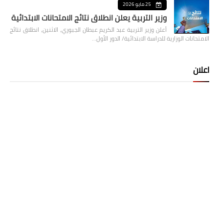
25 مايو 2026
وزير التربية يعلن انطلاق نتائج الامتحانات الابتدائية
أعلن وزير التربية عبد الكريم عبطان الجبوري، الاثنين، انطلاق نتائج
الامتحانات الوزارية للدراسة الابتدائية/ الدور الأول…
اعلان