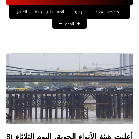
نتائج التعيينات
08 أكتوبر 2024
عراقية
الصفحة الرئيسية
الطقس
العقود والاجور اليومية
الحجم
الرواتب والقروض
الرواتب
القروض والسلف
المنح المالية
قطع الاراضي
اخبار العراق
الاخبار السياسية
الاخبار الامنية
أعلنت هيئة الأنواء الجوية، اليوم الثلاثاء (8