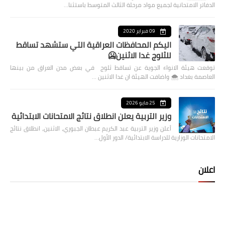
الدفاتر الامتحانية لجميع مواد مرحلة الثالث المتوسط باستثنا…
09 فبراير 2020
اليكم المحافظات العراقية التي ستشهد تساقط
للثلوج غدا الاثنين🥶
توقعت هيئة الانواء الجوية عن تساقط ثلوج في بعض مدن العراق من بينها
العاصمة بغداد ⁦🌨️⁩ واضافت الهيئة ان غدا الاثنين …
25 مايو 2026
وزير التربية يعلن انطلاق نتائج الامتحانات الابتدائية
أعلن وزير التربية عبد الكريم عبطان الجبوري، الاثنين، انطلاق نتائج
الامتحانات الوزارية للدراسة الابتدائية/ الدور الأول…
اعلان