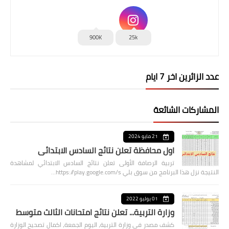
900K
25k
عدد الزائرين اخر 7 ايام
المشاركات الشائعة
21 مايو 2024
اول محافظة تعلن نتائج السادس الابتدائي
تربية الرصافة الأولى تعلن نتائج السادس الابتدائي لمشاهدة
النتيجة نزل هذا البرنامج من سوق بلي https://play.google.com/s…
01 يوليو 2022
وزارة التربية... تعلن نتائج امتحانات الثالث متوسط
كشف مصدر في وزارة التربية، اليوم الجمعة، اكمال تصحيح الوزارة