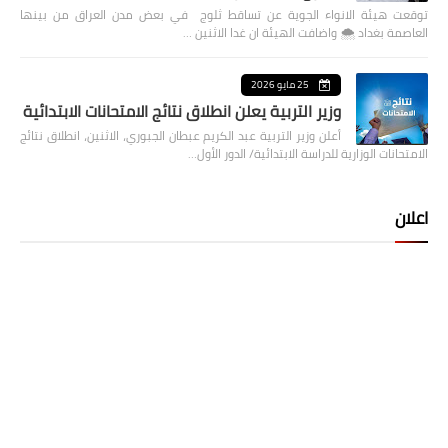
توقعت هيئة الانواء الجوية عن تساقط ثلوج في بعض مدن العراق من بينها
العاصمة بغداد ⁦🌨️⁩ واضافت الهيئة ان غدا الاثنين …
25 مايو 2026
وزير التربية يعلن انطلاق نتائج الامتحانات الابتدائية
أعلن وزير التربية عبد الكريم عبطان الجبوري، الاثنين، انطلاق نتائج
الامتحانات الوزارية للدراسة الابتدائية/ الدور الأول…
اعلان