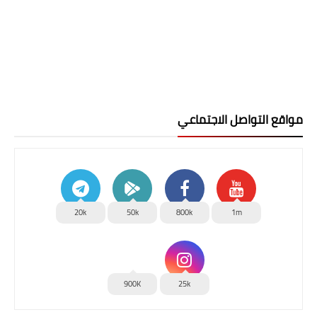
مواقع التواصل الاجتماعي
20k
50k
800k
1m
900K
25k