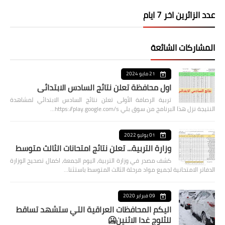
عدد الزائرين اخر 7 ايام
المشاركات الشائعة
21 مايو 2024
اول محافظة تعلن نتائج السادس الابتدائي
تربية الرصافة الأولى تعلن نتائج السادس الابتدائي لمشاهدة
النتيجة نزل هذا البرنامج من سوق بلي https://play.google.com/s…
01 يوليو 2022
وزارة التربية... تعلن نتائج امتحانات الثالث متوسط
كشف مصدر في وزارة التربية، اليوم الجمعة، اكمال تصحيح الوزارة
الدفاتر الامتحانية لجميع مواد مرحلة الثالث المتوسط باستثنا…
09 فبراير 2020
اليكم المحافظات العراقية التي ستشهد تساقط
للثلوج غدا الاثنين🥶