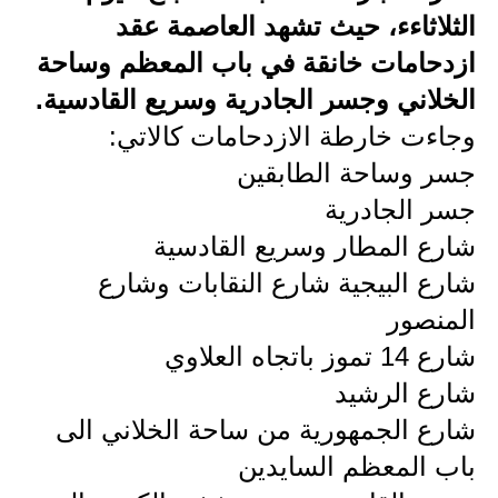
الثلاثاءء، حيث تشهد العاصمة عقد
الاخبار الاقتصادية
ازدحامات خانقة في باب المعظم وساحة
الاخبار الرياضية
الخلاني وجسر الجادرية وسريع القادسية.
وجاءت خارطة الازدحامات كالاتي:
المدارس
جسر وساحة الطابقين
اخبار وقرارات وزارة التربية
جسر الجادرية
نتائج الامتحانات
شارع المطار وسريع القادسية
شارع البيجية شارع النقابات وشارع
المرحلة الابتدائية
المنصور
المرحلة المتوسطة
شارع 14 تموز باتجاه العلاوي
شارع الرشيد
المرحلة الاعدادية
شارع الجمهورية من ساحة الخلاني الى
اسئلة وزارية
باب المعظم السايدين