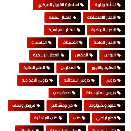
اسئلة وزارية
استمارة القبول المركزي
الاخبار الاقتصادية
الاخبار الامنية
الاخبار الرياضية
الاخبار السياسية
الاخبار العامة
التعيينات
الجامعات
الرواتب
الطقس
العطل الرسمية
العقود والاجور
المدارس
المنح المالية
دروس
دروس الابتدائية
دروس الاعدادية
دروس المتوسطة
صحة وطب
علوم وتكنولوجيا
فن ومشاهير
قروض وسلف
قطع اراضي
كتب
كتب الابتدائية
كتب الاعدادية
كتب المتوسطة
مرشحات