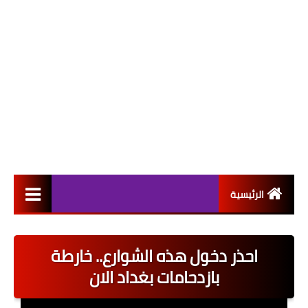
الرئيسية
التعيينات
احذر دخول هذه الشوارع.. خارطة
اخبار القطاع العام
بازدحامات بغداد الان
اخبار القطاع الخاص