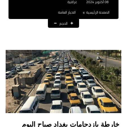
08 أكتوبر 2024
عراقية
نتائج التعيينات
الصفحة الرئيسية
الاخبار العامة
العقود والاجور اليومية
الحجم
الرواتب والقروض
الرواتب
القروض والسلف
المنح المالية
قطع الاراضي
اخبار العراق
الاخبار السياسية
الاخبار الامنية
خارطة بازدحامات بغداد صباح اليوم