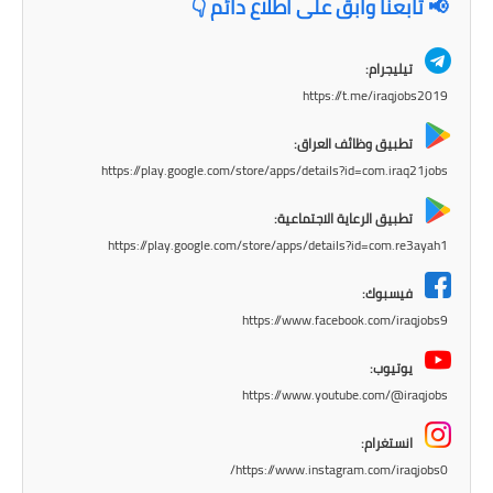
📢 تابعنا وابقَ على اطلاع دائم 👇
المرحلة الاعدادية
ملازم دراسية
تيليجرام:
https://t.me/iraqjobs2019
المرحلة الابتدائية
تطبيق وظائف العراق:
المرحلة المتوسطة
https://play.google.com/store/apps/details?id=com.iraq21jobs
المرحلة الاعدادية
تطبيق الرعاية الاجتماعية:
https://play.google.com/store/apps/details?id=com.re3ayah1
دروس
فيسبوك:
المرحلة الابتدائية
https://www.facebook.com/iraqjobs9
يوتيوب:
المرحلة المتوسطة
https://www.youtube.com/@iraqjobs
المرحلة الاعدادية
انستغرام:
https://www.instagram.com/iraqjobs0/
مواضيع انشاء