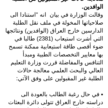
الوافدين.
الاخبار الاقتصادية
وقالت الوزارة في بيان انه "استنادا الى
الاخبار الرياضية
صلاحياتها المخولة في ملف نقل الطلبة
الدارسين خارج العراق (الوافدين) ونتائجها
المدارس
التي أشرت استيعاب (2381) طالبا في
اخبار وقرارات وزارة التربية
ضوء أقصى طاقة استيعابية ممكنة تسمح
نتائج الامتحانات
بها معايير التخصصات الطبية ومبدأ
التنافس والمفاضلة قررت وزارة التعليم
المرحلة الابتدائية
العالي والبحث العلمي معالجة حالات
المرحلة المتوسطة
الطلبة غير المقبولين على وفق الآتي:
المرحلة الاعدادية
▪️ في حال رغبة الطالب بالعودة الى
اسئلة وزارية
دراسته خارج العراق تتولى دائرة البعثات