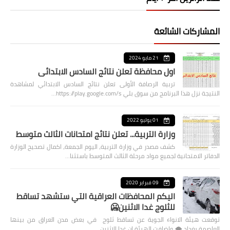
المشاركات الشائعة
21 مايو 2024
اول محافظة تعلن نتائج السادس الابتدائي
تربية الرصافة الأولى تعلن نتائج السادس الابتدائي لمشاهدة
النتيجة نزل هذا البرنامج من سوق بلي https://play.google.com/s…
01 يوليو 2022
وزارة التربية... تعلن نتائج امتحانات الثالث متوسط
كشف مصدر في وزارة التربية، اليوم الجمعة، اكمال تصحيح الوزارة
الدفاتر الامتحانية لجميع مواد مرحلة الثالث المتوسط باستثنا…
09 فبراير 2020
اليكم المحافظات العراقية التي ستشهد تساقط
للثلوج غدا الاثنين🥶
توقعت هيئة الانواء الجوية عن تساقط ثلوج في بعض مدن العراق من بينها
العاصمة بغداد ⁦🌨️⁩ واضافت الهيئة ان غدا الاثنين …