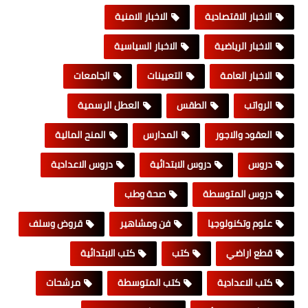
الاخبار الاقتصادية
الاخبار الامنية
الاخبار الرياضية
الاخبار السياسية
الاخبار العامة
التعيينات
الجامعات
الرواتب
الطقس
العطل الرسمية
العقود والاجور
المدارس
المنح المالية
دروس
دروس الابتدائية
دروس الاعدادية
دروس المتوسطة
صحة وطب
علوم وتكنولوجيا
فن ومشاهير
قروض وسلف
قطع اراضي
كتب
كتب الابتدائية
كتب الاعدادية
كتب المتوسطة
مرشحات