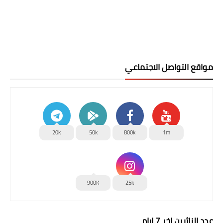
مواقع التواصل الاجتماعي
20k
50k
800k
1m
900K
25k
عدد الزائرين اخر 7 ايام