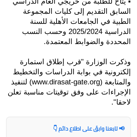
▪️ يتاح للطلبة من خريجي العام الدراسي
المرحلة الابتدائية
السابق التقديم إلى كليات المجموعة
الطبية في الجامعات الأهلية للسنة
المرحلة المتوسطة
الدراسية 2025/2024 وحسب النسب
المرحلة الاعدادية
المحددة والضوابط المعتمدة.
الجامعات
وذكرت الوزارة "قرب إطلاق استمارة
اخبار وقرارات وزارة التعليم
العالي
إلكترونية في بوابة الدراسات والتخطيط
والمتابعة (www.dirasat-gate.org) لتنفيذ
استمارة القبول المركزي
الإجراءات على وفق توقيتات مناسبة تعلن
نتائج القبول المركزي
لاحقا".
الطقس
العطل
📢 تابعنا وابقَ على اطلاع دائم 👇