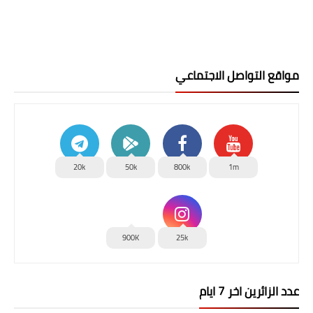
مواقع التواصل الاجتماعي
20k
50k
800k
1m
900K
25k
عدد الزائرين اخر 7 ايام