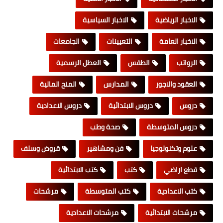
الاخبار الرياضية
الاخبار السياسية
الاخبار العامة
التعيينات
الجامعات
الرواتب
الطقس
العطل الرسمية
العقود والاجور
المدارس
المنح المالية
دروس
دروس الابتدائية
دروس الاعدادية
دروس المتوسطة
صحة وطب
علوم وتكنولوجيا
فن ومشاهير
قروض وسلف
قطع اراضي
كتب
كتب الابتدائية
كتب الاعدادية
كتب المتوسطة
مرشحات
مرشحات الابتدائية
مرشحات الاعدادية