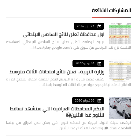
المشاركات الشائعة
21 مايو 2024
اول محافظة تعلن نتائج السادس الابتدائي
تربية الرصافة الأولى تعلن نتائج السادس الابتدائي لمشاهدة
النتيجة نزل هذا البرنامج من سوق بلي https://play.google.com/s…
01 يوليو 2022
وزارة التربية... تعلن نتائج امتحانات الثالث متوسط
كشف مصدر في وزارة التربية، اليوم الجمعة، اكمال تصحيح الوزارة
الدفاتر الامتحانية لجميع مواد مرحلة الثالث المتوسط باستثنا…
09 فبراير 2020
اليكم المحافظات العراقية التي ستشهد تساقط
للثلوج غدا الاثنين🥶
توقعت هيئة الانواء الجوية عن تساقط ثلوج في بعض مدن العراق من بينها
العاصمة بغداد ⁦🌨️⁩ واضافت الهيئة ان غدا الاثنين …