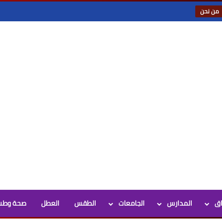
من نحن
اق
المدارس
الجامعات
الطقس
العطل
صحة وطب