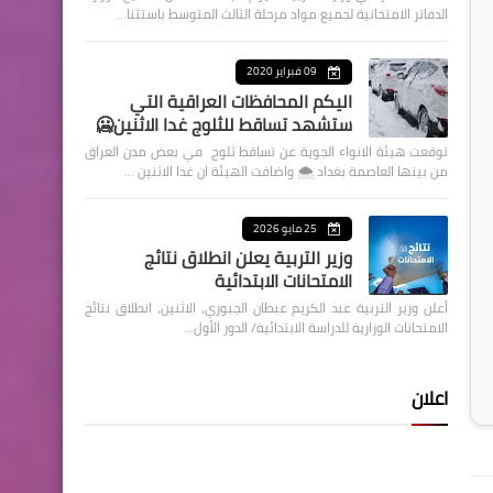
الدفاتر الامتحانية لجميع مواد مرحلة الثالث المتوسط باستثنا…
09 فبراير 2020
اليكم المحافظات العراقية التي
ستشهد تساقط للثلوج غدا الاثنين🥶
توقعت هيئة الانواء الجوية عن تساقط ثلوج في بعض مدن العراق
من بينها العاصمة بغداد ⁦🌨️⁩ واضافت الهيئة ان غدا الاثنين …
25 مايو 2026
وزير التربية يعلن انطلاق نتائج
الامتحانات الابتدائية
أعلن وزير التربية عبد الكريم عبطان الجبوري، الاثنين، انطلاق نتائج
الامتحانات الوزارية للدراسة الابتدائية/ الدور الأول…
اعلان