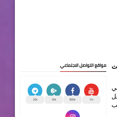
مواقع التواصل الاجتماعي
اجراءات
ي
ل
20k
50k
800k
1m
ب