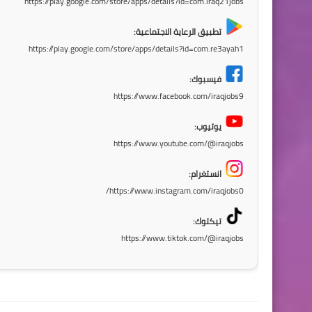
https://play.google.com/store/apps/details?id=com.iraq21jobs
تطبيق الرعاية الاجتماعية:
https://play.google.com/store/apps/details?id=com.re3ayah1
فيسبوك:
https://www.facebook.com/iraqjobs9
يوتيوب:
https://www.youtube.com/@iraqjobs
انستغرام:
https://www.instagram.com/iraqjobs0/
تيكتوك:
https://www.tiktok.com/@iraqjobs