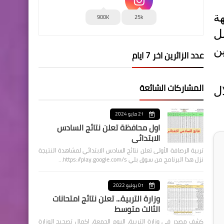
ة
900K
25k
ل
ن
عدد الزائرين اخر 7 ايام
المشاركات الشائعة
ل
21 مايو 2024
اول محافظة تعلن نتائج السادس
الابتدائي
تربية الرصافة الأولى تعلن نتائج السادس الابتدائي لمشاهدة النتيجة
نزل هذا البرنامج من سوق بلي https://play.google.com/s…
01 يوليو 2022
وزارة التربية... تعلن نتائج امتحانات
الثالث متوسط
كشف مصدر في وزارة التربية، اليوم الجمعة، اكمال تصحيح الوزارة