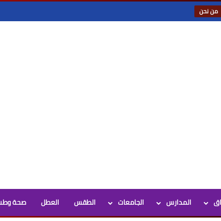
من نحن
اق
المدارس
الجامعات
الطقس
العطل
صحة وطب