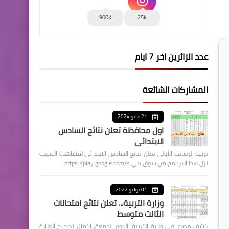
900K
25k
عدد الزائرين اخر 7 ايام
المشاركات الشائعة
21 مايو 2024
اول محافظة تعلن نتائج السادس
الابتدائي
تربية الرصافة الأولى تعلن نتائج السادس الابتدائي لمشاهدة النتيجة
نزل هذا البرنامج من سوق بلي https://play.google.com/s…
01 يوليو 2022
وزارة التربية... تعلن نتائج امتحانات
الثالث متوسط
كشف مصدر في وزارة التربية، اليوم الجمعة، اكمال تصحيح الوزارة