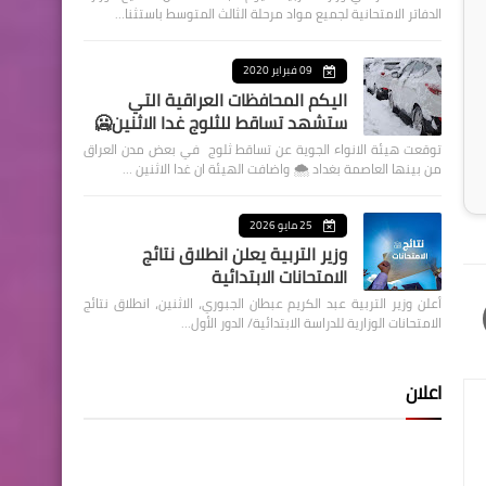
الدفاتر الامتحانية لجميع مواد مرحلة الثالث المتوسط باستثنا…
09 فبراير 2020
اليكم المحافظات العراقية التي
ستشهد تساقط للثلوج غدا الاثنين🥶
توقعت هيئة الانواء الجوية عن تساقط ثلوج في بعض مدن العراق
من بينها العاصمة بغداد ⁦🌨️⁩ واضافت الهيئة ان غدا الاثنين …
25 مايو 2026
وزير التربية يعلن انطلاق نتائج
الامتحانات الابتدائية
أعلن وزير التربية عبد الكريم عبطان الجبوري، الاثنين، انطلاق نتائج
الامتحانات الوزارية للدراسة الابتدائية/ الدور الأول…
اعلان