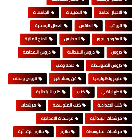
الاخبار العامة
التعيينات
الجامعات
الرواتب
الطقس
العطل الرسمية
العقود والاجور
المدارس
المنح المالية
دروس
دروس الابتدائية
دروس الاعدادية
دروس المتوسطة
صحة وطب
علوم وتكنولوجيا
فن ومشاهير
قروض وسلف
قطع اراضي
كتب
كتب الابتدائية
كتب الاعدادية
كتب المتوسطة
مرشحات
مرشحات الابتدائية
مرشحات الاعدادية
مرشحات المتوسطة
ملازم
ملازم الابتدائية