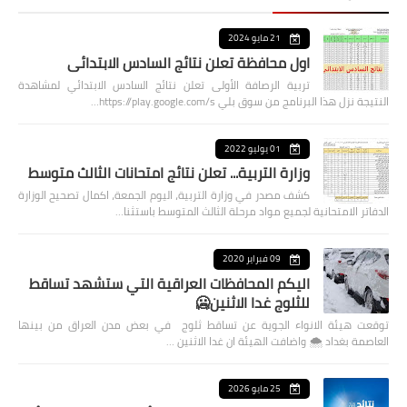
21 مايو 2024
اول محافظة تعلن نتائج السادس الابتدائي
تربية الرصافة الأولى تعلن نتائج السادس الابتدائي لمشاهدة
النتيجة نزل هذا البرنامج من سوق بلي https://play.google.com/s…
01 يوليو 2022
وزارة التربية... تعلن نتائج امتحانات الثالث متوسط
كشف مصدر في وزارة التربية، اليوم الجمعة، اكمال تصحيح الوزارة
الدفاتر الامتحانية لجميع مواد مرحلة الثالث المتوسط باستثنا…
09 فبراير 2020
اليكم المحافظات العراقية التي ستشهد تساقط
للثلوج غدا الاثنين🥶
توقعت هيئة الانواء الجوية عن تساقط ثلوج في بعض مدن العراق من بينها
العاصمة بغداد ⁦🌨️⁩ واضافت الهيئة ان غدا الاثنين …
25 مايو 2026