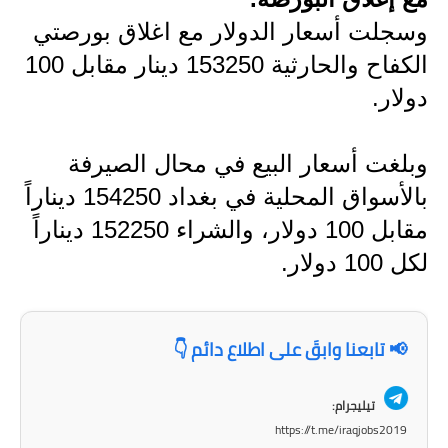
وسجلت أسعار الدولار مع اغلاق بورصتي
الاخبار الاقتصادية
الكفاح والحارثية 153250 دينار مقابل 100
الاخبار الرياضية
دولار.
المدارس
وبلغت أسعار البيع في محال الصيرفة
اخبار وقرارات وزارة التربية
بالأسواق المحلية في بغداد 154250 ديناراً
نتائج الامتحانات
مقابل 100 دولار، والشراء 152250 ديناراً
لكل 100 دولار.
المرحلة الابتدائية
المرحلة المتوسطة
📢 تابعنا وابقَ على اطلاع دائم 👇
المرحلة الاعدادية
اسئلة وزارية
تيليجرام:
https://t.me/iraqjobs2019