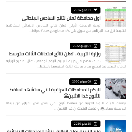
21 مايو 2024
اول محافظة تعلن نتائج السادس الابتدائي
تربية الرصافة الأولى تعلن نتائج السادس الابتدائي لمشاهدة
النتيجة نزل هذا البرنامج من سوق بلي https://play.google.com/s…
01 يوليو 2022
وزارة التربية... تعلن نتائج امتحانات الثالث متوسط
كشف مصدر في وزارة التربية، اليوم الجمعة، اكمال تصحيح الوزارة
الدفاتر الامتحانية لجميع مواد مرحلة الثالث المتوسط باستثنا…
09 فبراير 2020
اليكم المحافظات العراقية التي ستشهد تساقط
للثلوج غدا الاثنين🥶
توقعت هيئة الانواء الجوية عن تساقط ثلوج في بعض مدن العراق من بينها
العاصمة بغداد ⁦🌨️⁩ واضافت الهيئة ان غدا الاثنين …
25 مايو 2026
وزير التربية يعلن انطلاق نتائج الامتحانات الابتدائية