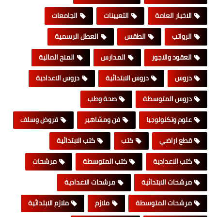
الاخبار العامة
التعيينات
الجامعات
الرواتب
الطقس
العطل الرسمية
العقود والاجور
المدارس
المنح المالية
دروس
دروس الابتدائية
دروس الاعدادية
دروس المتوسطة
صحة وطب
علوم وتكنولوجيا
فن ومشاهير
قروض وسلف
قطع اراضي
كتب
كتب الابتدائية
كتب الاعدادية
كتب المتوسطة
مرشحات
مرشحات الابتدائية
مرشحات الاعدادية
مرشحات المتوسطة
ملازم
ملازم الابتدائية