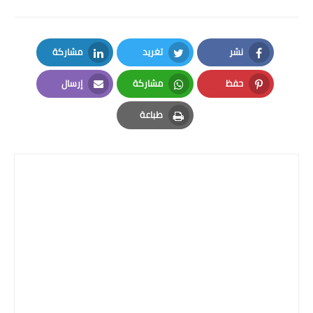
المرحلة الابتدائية
المرحلة المتوسطة
نشر
تغريد
مشاركة
LinkedIn
Twitter
Facebook
المرحلة الاعدادية
حفظ
مشاركة
إرسال
Email
Whatsapp
Pinterest
طباعة
الجامعات
Print
اخبار وقرارات وزارة التعليم
العالي
استمارة القبول المركزي
نتائج القبول المركزي
الطقس
العطل