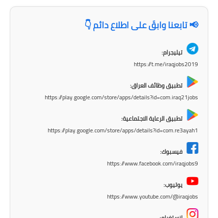
المرحلة الابتدائية
📢 تابعنا وابقَ على اطلاع دائم 👇
المرحلة المتوسطة
تيليجرام:
المرحلة الاعدادية
https://t.me/iraqjobs2019
الجامعات
تطبيق وظائف العراق:
https://play.google.com/store/apps/details?id=com.iraq21jobs
اخبار وقرارات وزارة التعليم
العالي
تطبيق الرعاية الاجتماعية:
https://play.google.com/store/apps/details?id=com.re3ayah1
استمارة القبول المركزي
فيسبوك:
نتائج القبول المركزي
https://www.facebook.com/iraqjobs9
الطقس
يوتيوب:
https://www.youtube.com/@iraqjobs
العطل
انستغرام: