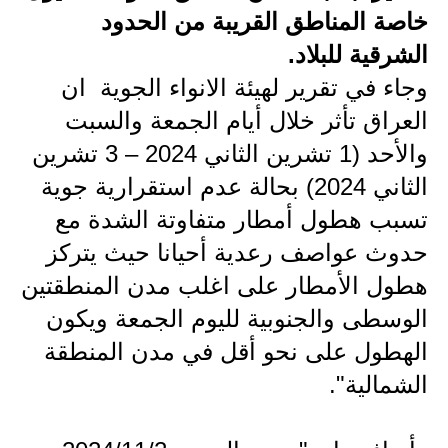
خاصة المناطق القريبة من الحدود
الاخبار الاقتصادية
الشرقية للبلاد.
الاخبار الرياضية
وجاء في تقرير لهيئة الانواء الجوية ان
العراق تأثر خلال أيام الجمعة والسبت
المدارس
والأحد (1 تشرين الثاني 2024 – 3 تشرين
اخبار وقرارات وزارة التربية
الثاني 2024) بحالة عدم استقرارية جوية
تسبب هطول أمطار متفاوتة الشدة مع
نتائج الامتحانات
حدوث عواصف رعدية أحيانا حيث يتركز
المرحلة الابتدائية
هطول الأمطار على اغلب مدن المنطقتين
المرحلة المتوسطة
الوسطى والجنوبية لليوم الجمعة ويكون
الهطول على نحو أقل في مدن المنطقة
المرحلة الاعدادية
الشمالية".
اسئلة وزارية