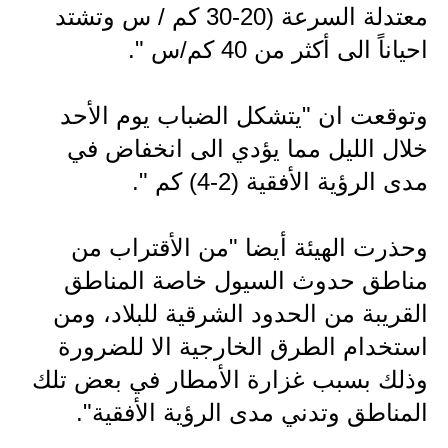
المرحلة الاعدادية
معتدلة السرعة (20-30 كم / س وتشتد
احياناً الى أكثر من 40 كم/س ".
ملازم دراسية
المرحلة الابتدائية
وتوقعت ان "يتشكل الضباب يوم الأحد
خلال الليل مما يؤدي الى انخفاض في
المرحلة المتوسطة
مدى الرؤية الأفقية (2-4) كم ".
المرحلة الاعدادية
دروس
وحذرت الهيئة أيضا "من الأقتراب من
مناطق حدوث السيول خاصة المناطق
المرحلة الابتدائية
القريبة من الحدود الشرقية للبلاد، ومن
المرحلة المتوسطة
استخدام الطرق الخارجية الا للضرورة
وذلك بسبب غزارة الأمطار في بعض تلك
المرحلة الاعدادية
المناطق وتدني مدى الرؤية الأفقية".
مواضيع انشاء