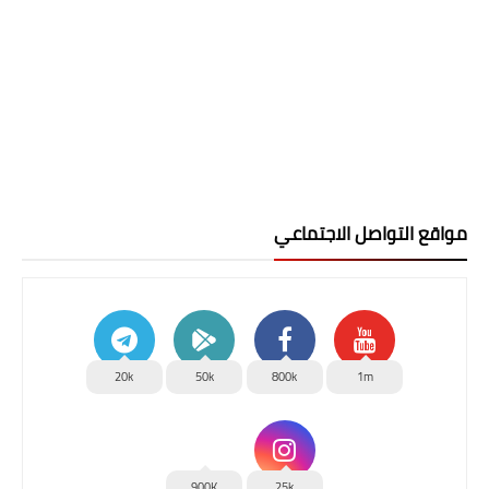
مواقع التواصل الاجتماعي
20k
50k
800k
1m
900K
25k