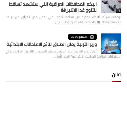
اليكم المحافظات العراقية التي ستشهد تساقط
للثلوج غدا الاثنين🥶
توقعت هيئة الانواء الجوية عن تساقط ثلوج في بعض مدن العراق من بينها
العاصمة بغداد ⁦🌨️⁩ واضافت الهيئة ان غدا الاثنين …
25 مايو 2026
وزير التربية يعلن انطلاق نتائج الامتحانات الابتدائية
أعلن وزير التربية عبد الكريم عبطان الجبوري، الاثنين، انطلاق نتائج
الامتحانات الوزارية للدراسة الابتدائية/ الدور الأول…
اعلان