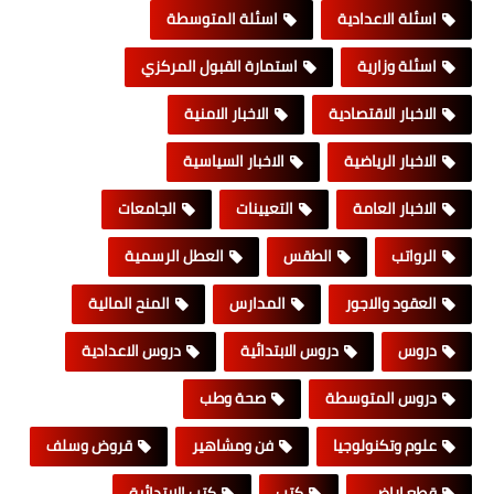
اسئلة الاعدادية
اسئلة المتوسطة
اسئلة وزارية
استمارة القبول المركزي
الاخبار الاقتصادية
الاخبار الامنية
الاخبار الرياضية
الاخبار السياسية
الاخبار العامة
التعيينات
الجامعات
الرواتب
الطقس
العطل الرسمية
العقود والاجور
المدارس
المنح المالية
دروس
دروس الابتدائية
دروس الاعدادية
دروس المتوسطة
صحة وطب
علوم وتكنولوجيا
فن ومشاهير
قروض وسلف
قطع اراضي
كتب
كتب الابتدائية