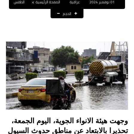
01 نوفمبر 2024
عراقية
الصفحة الرئيسية
الطقس
نتائج التعيينات
الحجم
العقود والاجور اليومية
الرواتب والقروض
الرواتب
القروض والسلف
المنح المالية
قطع الاراضي
اخبار العراق
الاخبار السياسية
وجهت هيئة الانواء الجوية، اليوم الجمعة،
تحذيرا بالابتعاد عن مناطق حدوث السيول
الاخبار الامنية