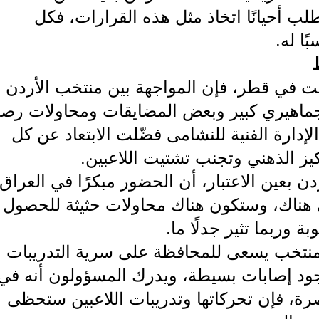
طلب أحيانًا اتخاذ مثل هذه القرارات، فكل
ا له.
يمت في قطر، فإن المواجهة بين منتخب الأردن
جماهيري كبير وبعض المضايقات ومحاولات رص
الإدارة الفنية للنشامى فضّلت الابتعاد عن كل
يز الذهني وتجنب تشتيت اللاعبين.
 بعين الاعتبار، أن الحضور مبكرًا في العراق
 هناك، وستكون هناك محاولات حثيثة للحصول
وربما تثير جدلًا ما.
للمنتخب يسعى للمحافظة على سرية التدريبات
د إصابات بسيطة، ويدرك المسؤولون أنه في
صرة، فإن تحركاتها وتدريبات اللاعبين ستحظى