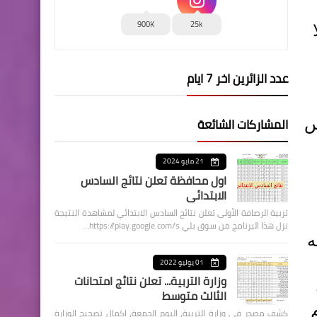
900K
25k
عدد الزائرين اخر 7 ايام
المشاركات الشائعة
س
21 مايو 2024
اول محافظة تعلن نتائج السادس
الابتدائي
تربية الرصافة الأولى تعلن نتائج السادس الابتدائي لمشاهدة النتيجة
نزل هذا البرنامج من سوق بلي https://play.google.com/s…
ه
01 يوليو 2022
وزارة التربية... تعلن نتائج امتحانات
الثالث متوسط
كشف مصدر في وزارة التربية، اليوم الجمعة، اكمال تصحيح الوزارة