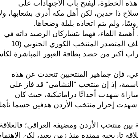
هذه الخطوة، ليفتح باب الاجتهادات على
اح ذا حدين، لكن أهل مكة أدرى بشعابها، ولا
سًا، ولم يتم اتخاذه بليلة وضحاها.
همية اللقاء، فهما يتشاركان الرصيد ذاته في
المجموعة الثانية ولكل منهما 7 نقاط خلف المتصدر المنتخب الكوري الجنوبي (10
تراب أكثر من حصد بطاقة العبور المباشرة لكأ
عي، فإن جماهير المنتخبين تتحدث عن هذه
اسمة، إذ إن منتخب "النشامى" قد فاز على
كأس آسيا بنتيجة 3-2 وفي مباراة شهدت أحداثًا دراماتيكية، حيث كان
قائق الأخيرة شهدت إحراز منتخب الأردن هدفين حسما تأهل
 بين منتخب الأردن ومضيفه العراقي؛ فالعلاقة
اقة تاريخية ممتدة منذ زمن بعيد، لكن الاهتمام