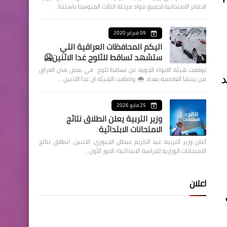
الدفاتر الامتحانية لجميع مواد مرحلة الثالث المتوسط باستثنا…
09 فبراير 2020
اليكم المحافظات العراقية التي
ستشهد تساقط للثلوج غدا الاثنين🥶
توقعت هيئة الانواء الجوية عن تساقط ثلوج في بعض مدن العراق
د
من بينها العاصمة بغداد ⁦🌨️⁩ واضافت الهيئة ان غدا الاثنين …
25 مايو 2026
وزير التربية يعلن انطلاق نتائج
الامتحانات الابتدائية
أعلن وزير التربية عبد الكريم عبطان الجبوري، الاثنين، انطلاق نتائج
الامتحانات الوزارية للدراسة الابتدائية/ الدور الأول…
اعلان