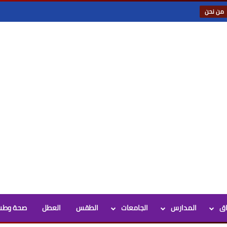
من نحن
اق
المدارس
الجامعات
الطقس
العطل
صحة وطب