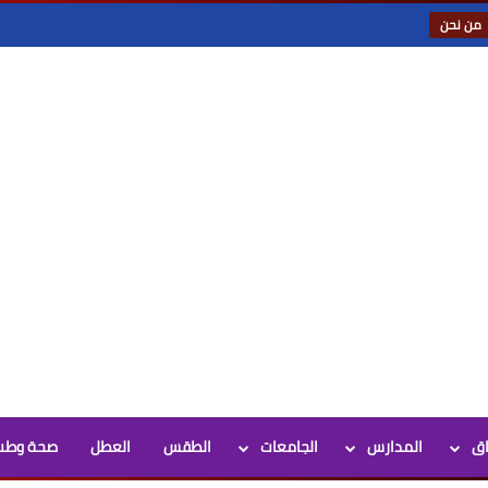
من نحن
اق
المدارس
الجامعات
الطقس
العطل
صحة وطب