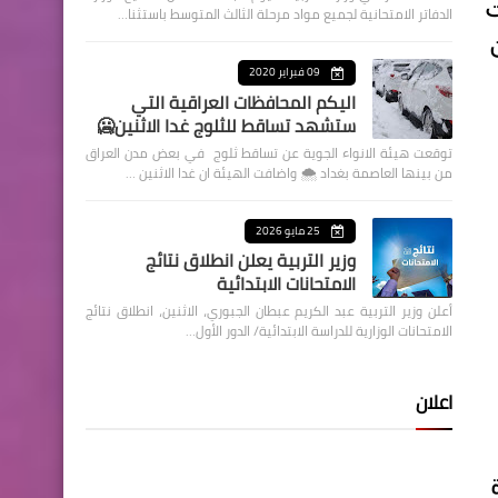
ت
الدفاتر الامتحانية لجميع مواد مرحلة الثالث المتوسط باستثنا…
09 فبراير 2020
اليكم المحافظات العراقية التي
ستشهد تساقط للثلوج غدا الاثنين🥶
توقعت هيئة الانواء الجوية عن تساقط ثلوج في بعض مدن العراق
من بينها العاصمة بغداد ⁦🌨️⁩ واضافت الهيئة ان غدا الاثنين …
25 مايو 2026
وزير التربية يعلن انطلاق نتائج
الامتحانات الابتدائية
أعلن وزير التربية عبد الكريم عبطان الجبوري، الاثنين، انطلاق نتائج
الامتحانات الوزارية للدراسة الابتدائية/ الدور الأول…
اعلان