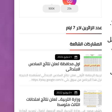
900K
25k
عدد الزائرين اخر 7 ايام
ل
المشاركات الشائعة
21 مايو 2024
اول محافظة تعلن نتائج السادس
الابتدائي
تربية الرصافة الأولى تعلن نتائج السادس الابتدائي لمشاهدة النتيجة
نزل هذا البرنامج من سوق بلي https://play.google.com/s…
01 يوليو 2022
وزارة التربية... تعلن نتائج امتحانات
الثالث متوسط
كشف مصدر في وزارة التربية، اليوم الجمعة، اكمال تصحيح الوزارة