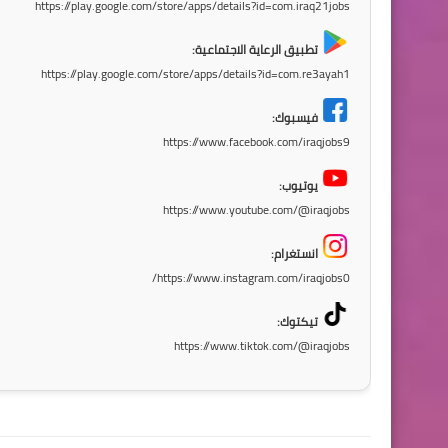
https://play.google.com/store/apps/details?id=com.iraq21jobs
تطبيق الرعاية الاجتماعية:
https://play.google.com/store/apps/details?id=com.re3ayah1
فيسبوك:
https://www.facebook.com/iraqjobs9
يوتيوب:
https://www.youtube.com/@iraqjobs
انستغرام:
https://www.instagram.com/iraqjobs0/
تيكتوك:
https://www.tiktok.com/@iraqjobs