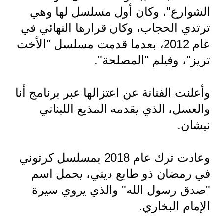
المرحلة الاعدادية
الشوارع"، وكان أول مسلسل لها وهي
ترتدي الحجاب، وكان قرارها النهائي في
ملازم دراسية
عام 2012، بعدما قدمت مسلسل "الأخت
المرحلة الابتدائية
تريز"، وفيلم "المصلحة".
المرحلة المتوسطة
وأعلنت الفنانة عن اعتزالها عبر برنامج أنا
المرحلة الاعدادية
والعسل، الذي يقدمه المذيع اللبناني
دروس
نيشان.
المرحلة الابتدائية
وعادت ترك عام 2018 بمسلسل كرتوني
المرحلة المتوسطة
في رمضان ذو طابع ديني، يحمل اسم
المرحلة الاعدادية
"صدق رسول الله" والذي يروي سيرة
الإمام البخاري.
مواضيع انشاء