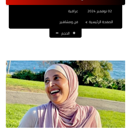
نتائج التعيينات
02 نوفمبر 2024
عراقية
العقود والاجور اليومية
الصفحة الرئيسية
فن ومشاهير
الحجم
الرواتب والقروض
الرواتب
القروض والسلف
المنح المالية
قطع الاراضي
اخبار العراق
الاخبار السياسية
الاخبار الامنية