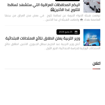
اليكم المحافظات العراقية التي ستشهد تساقط
للثلوج غدا الاثنين🥶
توقعت هيئة الانواء الجوية عن تساقط ثلوج في بعض مدن العراق من بينها
العاصمة بغداد ⁦🌨️⁩ واضافت الهيئة ان غدا الاثنين …
25 مايو 2026
وزير التربية يعلن انطلاق نتائج الامتحانات الابتدائية
أعلن وزير التربية عبد الكريم عبطان الجبوري، الاثنين، انطلاق نتائج
الامتحانات الوزارية للدراسة الابتدائية/ الدور الأول…
اعلان