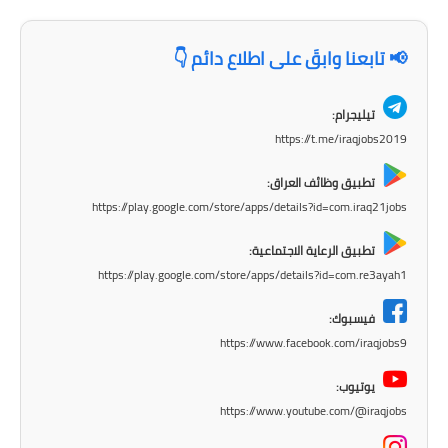
المرحلة الابتدائية
📢 تابعنا وابقَ على اطلاع دائم 👇
المرحلة المتوسطة
تيليجرام:
المرحلة الاعدادية
https://t.me/iraqjobs2019
الجامعات
تطبيق وظائف العراق:
https://play.google.com/store/apps/details?id=com.iraq21jobs
اخبار وقرارات وزارة التعليم
العالي
تطبيق الرعاية الاجتماعية:
https://play.google.com/store/apps/details?id=com.re3ayah1
استمارة القبول المركزي
فيسبوك:
نتائج القبول المركزي
https://www.facebook.com/iraqjobs9
الطقس
يوتيوب:
https://www.youtube.com/@iraqjobs
العطل