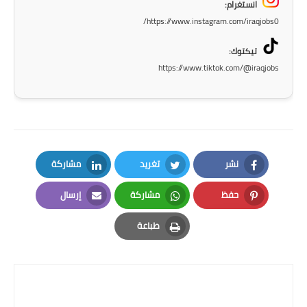
انستغرام:
صحة وطب
https://www.instagram.com/iraqjobs0/
فن ومشاهير
تيكتوك:
العامة
https://www.tiktok.com/@iraqjobs
نشر
تغريد
مشاركة
LinkedIn
Twitter
Facebook
حفظ
مشاركة
إرسال
Email
Whatsapp
Pinterest
طباعة
Print