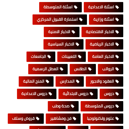
اسئلة الاعدادية
اسئلة المتوسطة
اسئلة وزارية
استمارة القبول المركزي
الاخبار الاقتصادية
الاخبار الامنية
الاخبار الرياضية
الاخبار السياسية
الاخبار العامة
التعيينات
الجامعات
الرواتب
الطقس
العطل الرسمية
العقود والاجور
المدارس
المنح المالية
دروس
دروس الابتدائية
دروس الاعدادية
دروس المتوسطة
صحة وطب
علوم وتكنولوجيا
فن ومشاهير
قروض وسلف