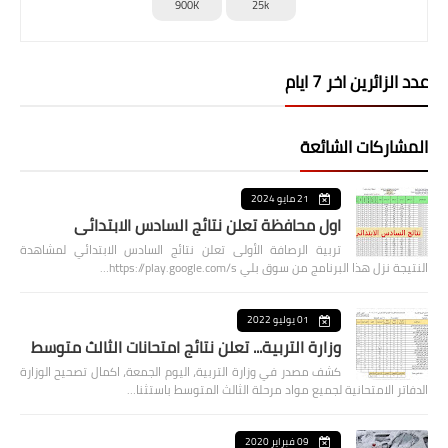
900K
25k
عدد الزائرين اخر 7 ايام
المشاركات الشائعة
21 مايو 2024
اول محافظة تعلن نتائج السادس الابتدائي
تربية الرصافة الأولى تعلن نتائج السادس الابتدائي لمشاهدة
النتيجة نزل هذا البرنامج من سوق بلي https://play.google.com/s…
01 يوليو 2022
وزارة التربية... تعلن نتائج امتحانات الثالث متوسط
كشف مصدر في وزارة التربية، اليوم الجمعة، اكمال تصحيح الوزارة
الدفاتر الامتحانية لجميع مواد مرحلة الثالث المتوسط باستثنا…
09 فبراير 2020