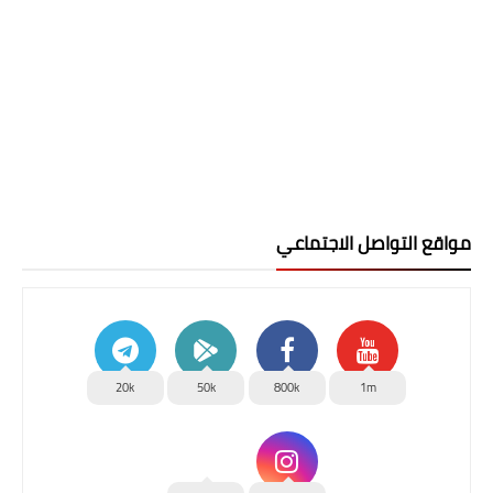
مواقع التواصل الاجتماعي
20k
50k
800k
1m