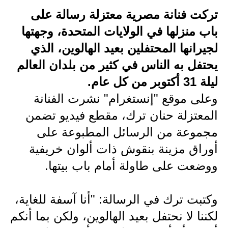
تركت فنانة مصرية معتزلة رسالة على
الاخبار الاقتصادية
باب منزلها في الولايات المتحدة، وجهتها
الاخبار الرياضية
لجيرانها المحتفلين بعيد الهالوين، الذي
يحتفل به الناس في كثير من بلدان العالم
المدارس
ليلة 31 أكتوبر من كل عام.
اخبار وقرارات وزارة التربية
وعلى موقع "إنستغرام" نشرت الفنانة
نتائج الامتحانات
المعتزلة حنان ترك، مقطع فيديو تضمن
مجموعة من الرسائل المطبوعة على
المرحلة الابتدائية
أوراق مزينة بنقوش ذات ألوان خريفية
المرحلة المتوسطة
ووضعت على طاولة أمام باب بيتها.
المرحلة الاعدادية
وكتبت ترك في الرسالة: "أنا آسفة للغاية،
اسئلة وزارية
لكننا لا نحتفل بعيد الهالوين، ولكن بما أنكم