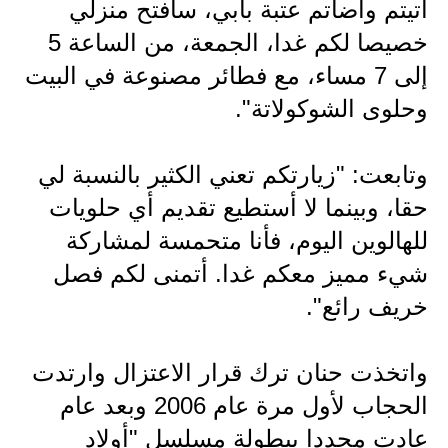
المرحلة الابتدائية
أتيتم وأضأتم عتبة بابي، سأفتح منزلي
خصيصا لكم غدا، الجمعة، من الساعة 5
المرحلة المتوسطة
إلى 7 مساء، مع فطائر مصنوعة في البيت
المرحلة الاعدادية
وحلوى الشوكولاتة".
مرشحات
وتابعت: "زيارتكم تعني الكثير بالنسبة لي
المرحلة الابتدائية
حقا، وبينما لا أستطيع تقديم أي حلويات
المرحلة المتوسطة
للهالوين اليوم، فأنا متحمسة لمشاركة
شيء مميز معكم غدا. أتمنى لكم فصل
المرحلة الاعدادية
خريف رائع".
كتب مدرسية
المرحلة الابتدائية
واتخذت حنان ترك قرار الاعتزال وارتدت
الحجاب لأول مرة عام 2006 وبعد عام
المرحلة المتوسطة
عادت مجددا ببطولة مسلسل "أولاد