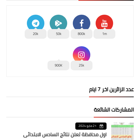
20k
50k
800k
1m
900K
25k
عدد الزائرين اخر 7 ايام
المشاركات الشائعة
21 مايو 2024
اول محافظة تعلن نتائج السادس الابتدائي