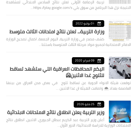
تربية الرصافة الأولى تعلن نتائج السادس الابتدائي لمشاهدة
النتيجة نزل هذا البرنامج من سوق بلي https://play.google.com/s…
01 يوليو 2022
وزارة التربية... تعلن نتائج امتحانات الثالث متوسط
كشف مصدر في وزارة التربية، اليوم الجمعة، اكمال تصحيح الوزارة
الدفاتر الامتحانية لجميع مواد مرحلة الثالث المتوسط باستثنا…
09 فبراير 2020
اليكم المحافظات العراقية التي ستشهد تساقط
للثلوج غدا الاثنين🥶
توقعت هيئة الانواء الجوية عن تساقط ثلوج في بعض مدن العراق من بينها
العاصمة بغداد ⁦🌨️⁩ واضافت الهيئة ان غدا الاثنين …
25 مايو 2026
وزير التربية يعلن انطلاق نتائج الامتحانات الابتدائية
أعلن وزير التربية عبد الكريم عبطان الجبوري، الاثنين، انطلاق نتائج
الامتحانات الوزارية للدراسة الابتدائية/ الدور الأول…