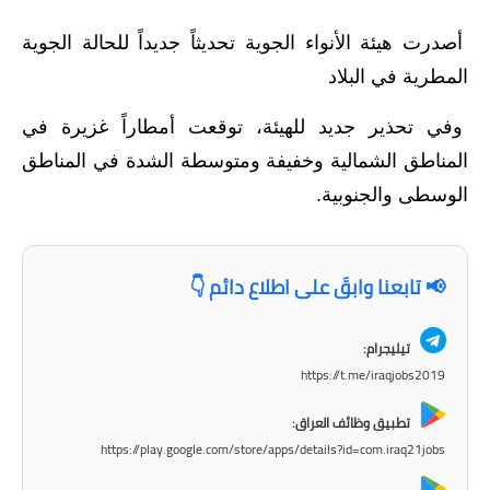
الاخبار الاقتصادية
أصدرت هيئة الأنواء الجوية تحديثاً جديداً للحالة الجوية
المطرية في البلاد
الاخبار الرياضية
وفي تحذير جديد للهيئة، توقعت أمطاراً غزيرة في
المدارس
المناطق الشمالية وخفيفة ومتوسطة الشدة في المناطق
اخبار وقرارات وزارة التربية
الوسطى والجنوبية.
نتائج الامتحانات
📢 تابعنا وابقَ على اطلاع دائم 👇
المرحلة الابتدائية
المرحلة المتوسطة
تيليجرام:
https://t.me/iraqjobs2019
المرحلة الاعدادية
تطبيق وظائف العراق:
اسئلة وزارية
https://play.google.com/store/apps/details?id=com.iraq21jobs