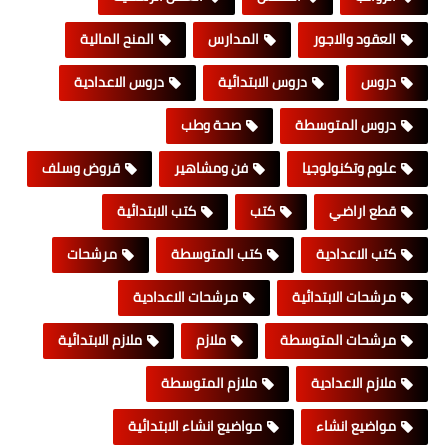
العقود والاجور
المدارس
المنح المالية
دروس
دروس الابتدائية
دروس الاعدادية
دروس المتوسطة
صحة وطب
علوم وتكنولوجيا
فن ومشاهير
قروض وسلف
قطع اراضي
كتب
كتب الابتدائية
كتب الاعدادية
كتب المتوسطة
مرشحات
مرشحات الابتدائية
مرشحات الاعدادية
مرشحات المتوسطة
ملازم
ملازم الابتدائية
ملازم الاعدادية
ملازم المتوسطة
مواضيع انشاء
مواضيع انشاء الابتدائية