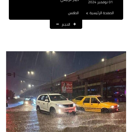
01 نوفمبر 2024
نتائج التعيينات
الصفحة الرئيسية
الطقس
العقود والاجور اليومية
الحجم
الرواتب والقروض
الرواتب
القروض والسلف
المنح المالية
قطع الاراضي
اخبار العراق
الاخبار السياسية
الاخبار الامنية