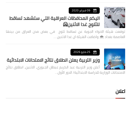
09 فبراير 2020
اليكم المحافظات العراقية التي ستشهد تساقط
للثلوج غدا الاثنين🥶
توقعت هيئة الانواء الجوية عن تساقط ثلوج في بعض مدن العراق من بينها
العاصمة بغداد ⁦🌨️⁩ واضافت الهيئة ان غدا الاثنين …
25 مايو 2026
وزير التربية يعلن انطلاق نتائج الامتحانات الابتدائية
أعلن وزير التربية عبد الكريم عبطان الجبوري، الاثنين، انطلاق نتائج
الامتحانات الوزارية للدراسة الابتدائية/ الدور الأول…
اعلان