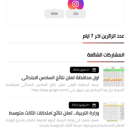
900K
25k
عدد الزائرين اخر 7 ايام
المشاركات الشائعة
21 مايو 2024
اول محافظة تعلن نتائج السادس الابتدائي
تربية الرصافة الأولى تعلن نتائج السادس الابتدائي لمشاهدة
النتيجة نزل هذا البرنامج من سوق بلي https://play.google.com/s…
01 يوليو 2022
وزارة التربية... تعلن نتائج امتحانات الثالث متوسط
كشف مصدر في وزارة التربية، اليوم الجمعة، اكمال تصحيح الوزارة
الدفاتر الامتحانية لجميع مواد مرحلة الثالث المتوسط باستثنا…