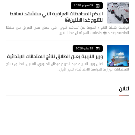
09 فبراير 2020
اليكم المحافظات العراقية التي ستشهد تساقط
للثلوج غدا الاثنين🥶
توقعت هيئة الانواء الجوية عن تساقط ثلوج في بعض مدن العراق من بينها
العاصمة بغداد ⁦🌨️⁩ واضافت الهيئة ان غدا الاثنين …
25 مايو 2026
وزير التربية يعلن انطلاق نتائج الامتحانات الابتدائية
أعلن وزير التربية عبد الكريم عبطان الجبوري، الاثنين، انطلاق نتائج
الامتحانات الوزارية للدراسة الابتدائية/ الدور الأول…
اعلان