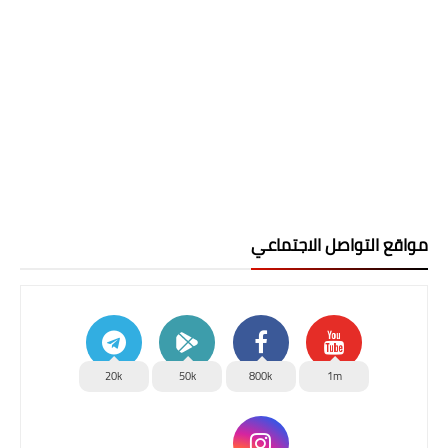
مواقع التواصل الاجتماعي
20k
50k
800k
1m