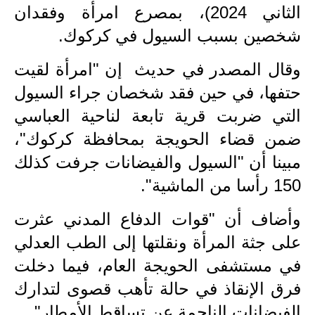
الثاني 2024)، بمصرع امرأة وفقدان
الاخبار الاقتصادية
شخصين بسبب السيول في كركوك.
الاخبار الرياضية
وقال المصدر في حديث إن "امرأة لقيت
المدارس
حتفها، في حين فقد شخصان جراء السيول
التي ضربت قرية تابعة لناحية العباسي
اخبار وقرارات وزارة التربية
ضمن قضاء الحويجة بمحافظة كركوك"،
نتائج الامتحانات
مبينا أن "السيول والفيضانات جرفت كذلك
150 رأسا من الماشية".
المرحلة الابتدائية
وأضاف أن "قوات الدفاع المدني عثرت
المرحلة المتوسطة
على جثة المرأة ونقلتها إلى الطب العدلي
المرحلة الاعدادية
في مستشفى الحويجة العام، فيما دخلت
اسئلة وزارية
فرق الإنقاذ في حالة تأهب قصوى لتدارك
الفيضانات الناجمة عن تساقط الأمطار".