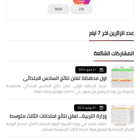
900K
25k
عدد الزائرين اخر 7 ايام
المشاركات الشائعة
21 مايو 2024
اول محافظة تعلن نتائج السادس الابتدائي
تربية الرصافة الأولى تعلن نتائج السادس الابتدائي لمشاهدة
النتيجة نزل هذا البرنامج من سوق بلي https://play.google.com/s…
01 يوليو 2022
وزارة التربية... تعلن نتائج امتحانات الثالث متوسط
كشف مصدر في وزارة التربية، اليوم الجمعة، اكمال تصحيح الوزارة
الدفاتر الامتحانية لجميع مواد مرحلة الثالث المتوسط باستثنا…