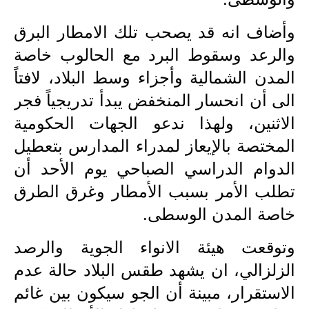
المرحلة الاعدادية
وأضاف انه قد يصحب تلك الامطار البرق
ملازم دراسية
والرعد وسقوط البرد مع الحالوب خاصة
المرحلة الابتدائية
المدن الشمالية وأجزاء وسط البلاد، لافتاً
الى أن انحسار المنخفض يبدأ تدريجياً فجر
المرحلة المتوسطة
الاثنين، ولهذا ندعو الجهات الحكومية
المرحلة الاعدادية
المختصة بالإيعاز لمدراء المدارس بتعطيل
الدوام الدراسي الصباحي يوم الأحد أن
دروس
تطلب الأمر بسبب الأمطار وغرق الطرق
المرحلة الابتدائية
خاصة المدن الوسطى.
المرحلة المتوسطة
وتوقعت هيئة الانواء الجوية والرصد
المرحلة الاعدادية
الزلزالي، ان يشهد طقس البلاد حالة عدم
الاستقرار، مبينة أن الجو سيكون بين غائم
مواضيع انشاء