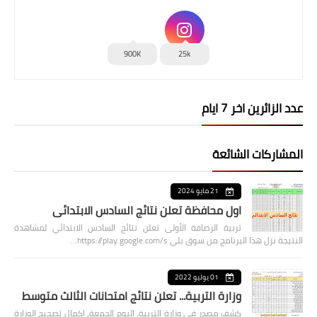
900K
25k
عدد الزائرين اخر 7 ايام
المشاركات الشائعة
21 مايو 2024
اول محافظة تعلن نتائج السادس الابتدائي
تربية الرصافة الأولى تعلن نتائج السادس الابتدائي لمشاهدة
النتيجة نزل هذا البرنامج من سوق بلي https://play.google.com/s…
01 يوليو 2022
وزارة التربية... تعلن نتائج امتحانات الثالث متوسط
كشف مصدر في وزارة التربية، اليوم الجمعة، اكمال تصحيح الوزارة