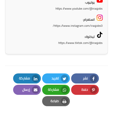
صحة وطب
يوتيوب:
https://www.youtube.com/@iraqjobs
فن ومشاهير
انستغرام:
العامة
https://www.instagram.com/iraqjobs0/
تيكتوك:
https://www.tiktok.com/@iraqjobs
نشر
تغريد
مشاركة
LinkedIn
Twitter
Facebook
حفظ
مشاركة
إرسال
Email
Whatsapp
Pinterest
طباعة
Print