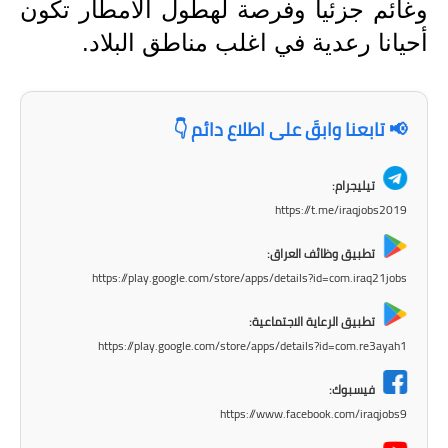
وغائم جزئيا وفرصة لهطول الأمطار تكون
المرحلة الابتدائية
أحيانا رعدية في اغلب مناطق البلاد.
المرحلة المتوسطة
المرحلة الاعدادية
📢 تابعنا وابقَ على اطلاع دائم 👇
الجامعات
تيليجرام:
https://t.me/iraqjobs2019
اخبار وقرارات وزارة التعليم
العالي
تطبيق وظائف العراق:
استمارة القبول المركزي
https://play.google.com/store/apps/details?id=com.iraq21jobs
تطبيق الرعاية الاجتماعية:
نتائج القبول المركزي
https://play.google.com/store/apps/details?id=com.re3ayah1
الطقس
فيسبوك:
العطل
https://www.facebook.com/iraqjobs9