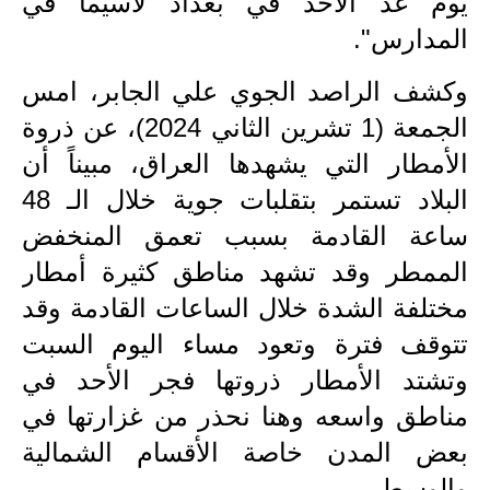
يوم غد الاحد في بغداد لاسيما في
المرحلة الابتدائية
المدارس".
المرحلة المتوسطة
وكشف الراصد الجوي علي الجابر، امس
المرحلة الاعدادية
الجمعة (1 تشرين الثاني 2024)، عن ذروة
مرشحات
الأمطار التي يشهدها العراق، مبيناً أن
البلاد تستمر بتقلبات جوية خلال الـ 48
المرحلة الابتدائية
ساعة القادمة بسبب تعمق المنخفض
المرحلة المتوسطة
الممطر وقد تشهد مناطق كثيرة أمطار
المرحلة الاعدادية
مختلفة الشدة خلال الساعات القادمة وقد
تتوقف فترة وتعود مساء اليوم السبت
كتب مدرسية
وتشتد الأمطار ذروتها فجر الأحد في
المرحلة الابتدائية
مناطق واسعه وهنا نحذر من غزارتها في
بعض المدن خاصة الأقسام الشمالية
المرحلة المتوسطة
والوسطى.