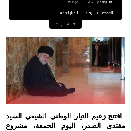
08 نوفمبر 2024
عراقية
نتائج التعيينات
الصفحة الرئيسية
الاخبار العامة
العقود والاجور اليومية
الحجم
الرواتب والقروض
الرواتب
القروض والسلف
المنح المالية
قطع الاراضي
اخبار العراق
الاخبار السياسية
افتتح زعيم التيار الوطني الشيعي السيد
مقتدى الصدر، اليوم الجمعة، مشروع
الاخبار الامنية