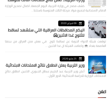
كشف مصدر في وزارة التربية، اليوم الجمعة، اكمال تصحيح الوزارة
الدفاتر الامتحانية لجميع مواد مرحلة الثالث المتوسط باستثنا…
09 فبراير 2020
اليكم المحافظات العراقية التي ستشهد تساقط
للثلوج غدا الاثنين🥶
توقعت هيئة الانواء الجوية عن تساقط ثلوج في بعض مدن العراق من بينها
العاصمة بغداد ⁦🌨️⁩ واضافت الهيئة ان غدا الاثنين …
25 مايو 2026
وزير التربية يعلن انطلاق نتائج الامتحانات الابتدائية
أعلن وزير التربية عبد الكريم عبطان الجبوري، الاثنين، انطلاق نتائج
الامتحانات الوزارية للدراسة الابتدائية/ الدور الأول…
اعلان