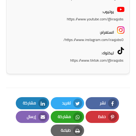
المرحلة الابتدائية
يوتيوب:
https://www.youtube.com/@iraqjobs
المرحلة المتوسطة
انستغرام:
المرحلة الاعدادية
https://www.instagram.com/iraqjobs0/
الجامعات
تيكتوك:
https://www.tiktok.com/@iraqjobs
اخبار وقرارات وزارة التعليم
العالي
استمارة القبول المركزي
نتائج القبول المركزي
نشر
تغريد
مشاركة
LinkedIn
Twitter
Facebook
الطقس
حفظ
مشاركة
إرسال
العطل
Email
Whatsapp
Pinterest
طباعة