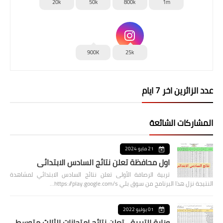
20k
50k
800k
1m
900K
25k
عدد الزائرين اخر 7 ايام
المشاركات الشائعة
21 مايو 2024
اول محافظة تعلن نتائج السادس الابتدائي
تربية الرصافة الأولى تعلن نتائج السادس الابتدائي لمشاهدة
النتيجة نزل هذا البرنامج من سوق بلي https://play.google.com/s…
01 يوليو 2022
وزارة التربية... تعلن نتائج امتحانات الثالث متوسط