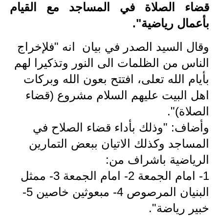
قضاء الصلاة في المساجد مع القيام
الاخبار الاقتصادية
بأعمال رياضية".
الاخبار الرياضية
وقال السيد الصدر في بيان انه "فلإخراج
الناس من الظلمات الى النور وتذكيرا لهم
المدارس
بأيام الله تعلى، افتتح بعون الله وبركات
اخبار وقرارات وزارة التربية
اهل البيت عليهم السلام مشروع (قضاء
نتائج الامتحانات
الصلاة)".
وأضاف: "وذلك بأداء قضاء الصلاح في
المرحلة الابتدائية
المساجد وكذلك الاتيان ببعض التمارين
المرحلة المتوسطة
الرياضية باشراف من:
المرحلة الاعدادية
1- امام الجمعة 2- امام الجمعة 3- ممثل
البنيان المرصوص 4- مبعوثين خاصين 5-
اسئلة وزارية
خبير رياضة".