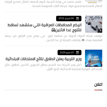
كشف مصدر في وزارة التربية، اليوم الجمعة، اكمال تصحيح الوزارة
الدفاتر الامتحانية لجميع مواد مرحلة الثالث المتوسط باستثنا…
09 فبراير 2020
اليكم المحافظات العراقية التي ستشهد تساقط
للثلوج غدا الاثنين🥶
توقعت هيئة الانواء الجوية عن تساقط ثلوج في بعض مدن العراق من بينها
العاصمة بغداد ⁦🌨️⁩ واضافت الهيئة ان غدا الاثنين …
25 مايو 2026
وزير التربية يعلن انطلاق نتائج الامتحانات الابتدائية
أعلن وزير التربية عبد الكريم عبطان الجبوري، الاثنين، انطلاق نتائج
الامتحانات الوزارية للدراسة الابتدائية/ الدور الأول…
اعلان