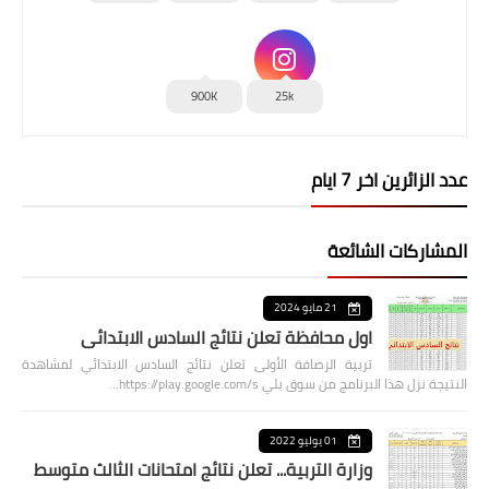
900K
25k
عدد الزائرين اخر 7 ايام
المشاركات الشائعة
21 مايو 2024
اول محافظة تعلن نتائج السادس الابتدائي
تربية الرصافة الأولى تعلن نتائج السادس الابتدائي لمشاهدة
النتيجة نزل هذا البرنامج من سوق بلي https://play.google.com/s…
01 يوليو 2022
وزارة التربية... تعلن نتائج امتحانات الثالث متوسط