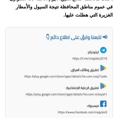
في عموم مناطق المحافظة نتيجة السيول والأمطار
الاخبار الاقتصادية
الغزيرة التي هطلت عليها.
الاخبار الرياضية
المدارس
📢 تابعنا وابقَ على اطلاع دائم 👇
اخبار وقرارات وزارة التربية
تيليجرام:
نتائج الامتحانات
https://t.me/iraqjobs2019
المرحلة الابتدائية
تطبيق وظائف العراق:
https://play.google.com/store/apps/details?id=com.iraq21jobs
المرحلة المتوسطة
تطبيق الرعاية الاجتماعية:
المرحلة الاعدادية
https://play.google.com/store/apps/details?id=com.re3ayah1
فيسبوك:
اسئلة وزارية
https://www.facebook.com/iraqjobs9