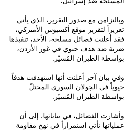
المسلحة ضد إسرائيل.
المرحلة الابتدائية
وبالتزامن مع صدور التقرير، الذي يأتي
المرحلة المتوسطة
تعزيزاً لتقرير موقع أكسيوس الأميركي،
المرحلة الاعدادية
فقد أعلنت فصائل مسلحة، الأحد، تنفيذها
الجامعات
ضربة ضد هدف حيوي في غور الأردن،
بواسطة الطيران المُسيّر.
اخبار وقرارات وزارة التعليم
العالي
وفي بيان آخر أعلنت أنها استهدفت هدفاً
استمارة القبول المركزي
حيوياً في الجولان السوري المحتلّ
نتائج القبول المركزي
بواسطة الطيران المُسيّر.
الطقس
وأشارت الفصائل، في بياناتها، إلى أن
العطل
عملياتها تأتي استمراراً في نهج مقاومة