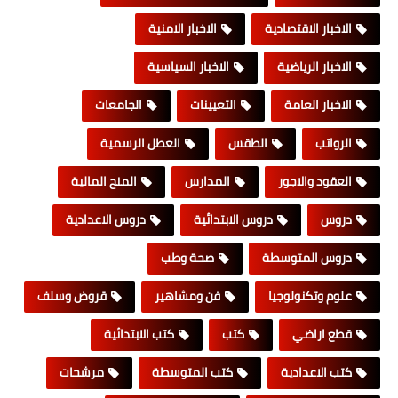
الاخبار الاقتصادية
الاخبار الامنية
الاخبار الرياضية
الاخبار السياسية
الاخبار العامة
التعيينات
الجامعات
الرواتب
الطقس
العطل الرسمية
العقود والاجور
المدارس
المنح المالية
دروس
دروس الابتدائية
دروس الاعدادية
دروس المتوسطة
صحة وطب
علوم وتكنولوجيا
فن ومشاهير
قروض وسلف
قطع اراضي
كتب
كتب الابتدائية
كتب الاعدادية
كتب المتوسطة
مرشحات