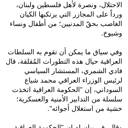
صحة وطب
الاحتلال، ونصرة لأهل فلسطين ولبنان،
ورداً على المجازر التي يرتكبها الكيان
فن ومشاهير
الغاصب بحقّ المدنيين؛ من أطفال ونساء
العامة
وشيوخ.
وفي سياق ما يمكن أن تقوم به السلطات
العراقية حيال هذه التطورات المُقلقة، قال
فادي الشمري، المستشار السياسي
لرئيس الوزراء العراقي محمد شياع
السوداني، إن "الحكومة العراقية اتخذت
سلسلة من التدابير الأمنية والعسكرية؛
خشية من استغلال أجوائه".
وقال، في بيان له إن "الحكومة العراقية