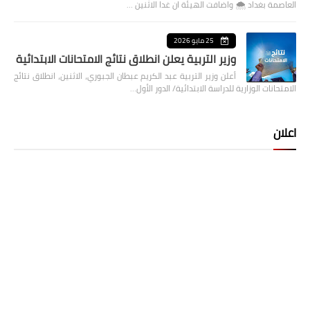
العاصمة بغداد ⁦🌨️⁩ واضافت الهيئة ان غدا الاثنين …
25 مايو 2026
وزير التربية يعلن انطلاق نتائج الامتحانات الابتدائية
أعلن وزير التربية عبد الكريم عبطان الجبوري، الاثنين، انطلاق نتائج
الامتحانات الوزارية للدراسة الابتدائية/ الدور الأول…
اعلان