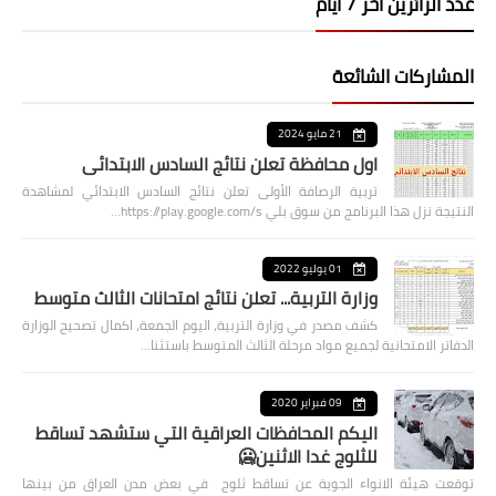
عدد الزائرين اخر 7 ايام
المشاركات الشائعة
21 مايو 2024
اول محافظة تعلن نتائج السادس الابتدائي
تربية الرصافة الأولى تعلن نتائج السادس الابتدائي لمشاهدة
النتيجة نزل هذا البرنامج من سوق بلي https://play.google.com/s…
01 يوليو 2022
وزارة التربية... تعلن نتائج امتحانات الثالث متوسط
كشف مصدر في وزارة التربية، اليوم الجمعة، اكمال تصحيح الوزارة
الدفاتر الامتحانية لجميع مواد مرحلة الثالث المتوسط باستثنا…
09 فبراير 2020
اليكم المحافظات العراقية التي ستشهد تساقط
للثلوج غدا الاثنين🥶
توقعت هيئة الانواء الجوية عن تساقط ثلوج في بعض مدن العراق من بينها