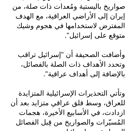
المرحلة الاعدادية
صواريخ باليستية ومُعدات ذات صلة، من
إيران إلى الأراضي العراقية، مع الهدف
ملازم دراسية
المفترض لاستخدامها في هجوم وشيك
المرحلة الابتدائية
متوقع على إسرائيل".
المرحلة المتوسطة
وأضافت الصحيفة أن "إسرائيل تراقب
المرحلة الاعدادية
وتحدد الأهداف ذات الصلة بالفصائل،
دروس
بالإضافة إلى أهداف عراقية".
المرحلة الابتدائية
وتأتي التحذيرات الإسرائيلية المتزايدة
المرحلة المتوسطة
للعراق، وسط قلق عراقي متزايد بعد أن
المرحلة الاعدادية
ازدادت، في الأسابيع الأخيرة، هجمات
المُسيّرات والصواريخ من قِبل الفصائل
مواضيع انشاء