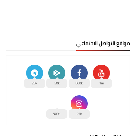
مواقع التواصل الاجتماعي
20k
50k
800k
1m
900K
25k