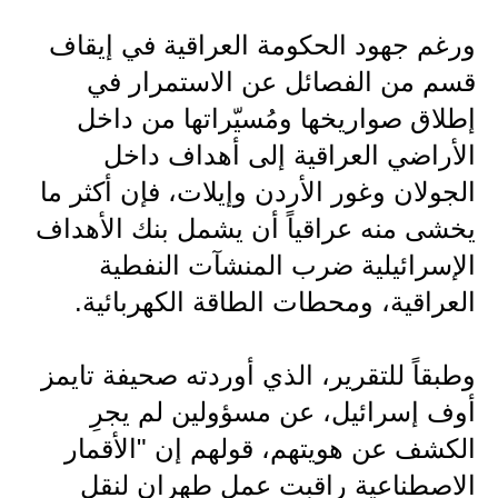
المرحلة الابتدائية
ورغم جهود الحكومة العراقية في إيقاف
المرحلة المتوسطة
قسم من الفصائل عن الاستمرار في
المرحلة الاعدادية
إطلاق صواريخها ومُسيّراتها من داخل
الأراضي العراقية إلى أهداف داخل
مرشحات
الجولان وغور الأردن وإيلات، فإن أكثر ما
المرحلة الابتدائية
يخشى منه عراقياً أن يشمل بنك الأهداف
المرحلة المتوسطة
الإسرائيلية ضرب المنشآت النفطية
العراقية، ومحطات الطاقة الكهربائية.
المرحلة الاعدادية
كتب مدرسية
وطبقاً للتقرير، الذي أوردته صحيفة تايمز
أوف إسرائيل، عن مسؤولين لم يجرِ
المرحلة الابتدائية
الكشف عن هويتهم، قولهم إن "الأقمار
المرحلة المتوسطة
الاصطناعية راقبت عمل طهران لنقل