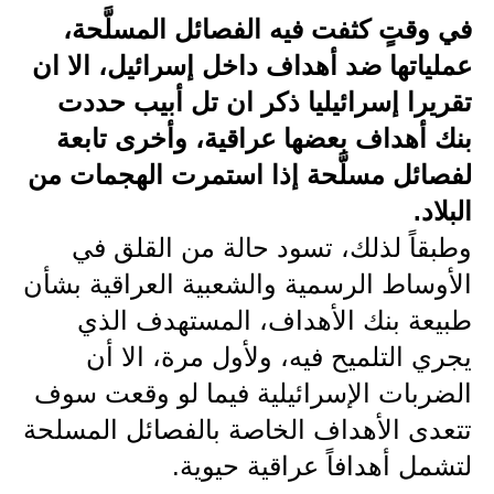
في وقتٍ كثفت فيه الفصائل المسلَّحة،
الاخبار الاقتصادية
عملياتها ضد أهداف داخل إسرائيل، الا ان
الاخبار الرياضية
تقريرا إسرائيليا ذكر ان تل أبيب حددت
بنك أهداف بعضها عراقية، وأخرى تابعة
المدارس
لفصائل مسلَّحة إذا استمرت الهجمات من
اخبار وقرارات وزارة التربية
البلاد.
نتائج الامتحانات
وطبقاً لذلك، تسود حالة من القلق في
الأوساط الرسمية والشعبية العراقية بشأن
المرحلة الابتدائية
طبيعة بنك الأهداف، المستهدف الذي
المرحلة المتوسطة
يجري التلميح فيه، ولأول مرة، الا أن
الضربات الإسرائيلية فيما لو وقعت سوف
المرحلة الاعدادية
تتعدى الأهداف الخاصة بالفصائل المسلحة
اسئلة وزارية
لتشمل أهدافاً عراقية حيوية.