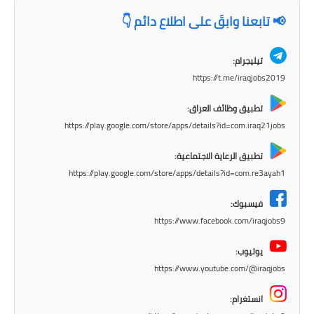
المرحلة الابتدائية
📢 تابعنا وابقَ على اطلاع دائم 👇
المرحلة المتوسطة
تيليجرام:
المرحلة الاعدادية
https://t.me/iraqjobs2019
مرشحات
تطبيق وظائف العراق:
https://play.google.com/store/apps/details?id=com.iraq21jobs
المرحلة الابتدائية
تطبيق الرعاية الاجتماعية:
المرحلة المتوسطة
https://play.google.com/store/apps/details?id=com.re3ayah1
المرحلة الاعدادية
فيسبوك:
https://www.facebook.com/iraqjobs9
كتب مدرسية
يوتيوب:
المرحلة الابتدائية
https://www.youtube.com/@iraqjobs
المرحلة المتوسطة
انستغرام: