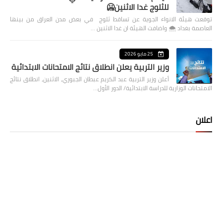
للثلوج غدا الاثنين🥶
توقعت هيئة الانواء الجوية عن تساقط ثلوج في بعض مدن العراق من بينها
العاصمة بغداد ⁦🌨️⁩ واضافت الهيئة ان غدا الاثنين …
25 مايو 2026
وزير التربية يعلن انطلاق نتائج الامتحانات الابتدائية
أعلن وزير التربية عبد الكريم عبطان الجبوري، الاثنين، انطلاق نتائج
الامتحانات الوزارية للدراسة الابتدائية/ الدور الأول…
اعلان