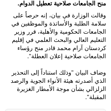
منح الجامعات صلاحية تعطيل الدوام.
الاخبار الاقتصادية
وقالت الوزارة في بيان، إنه حرصاً على
الاخبار الرياضية
سلامة الطلبة والأساتذة والموظفين في
الجامعات الحكومية والأهلية، قرر وزير
المدارس
التعليم العالي والبحث العلمي في إقليم
اخبار وقرارات وزارة التربية
كردستان آرام محمد قادر منح رؤساء
نتائج الامتحانات
الجامعات صلاحية إعلان العطلة".
المرحلة الابتدائية
وضاف البيان "وذلك استناداً إلى التحذير
المرحلة المتوسطة
الذي أصدرته هيئة الأنواء الجوية والرصد
الزلزالي بشأن موجة الأمطار الغزيرة
المرحلة الاعدادية
المقبلة".
اسئلة وزارية