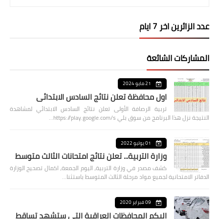
عدد الزائرين اخر 7 ايام
المشاركات الشائعة
21 مايو 2024
اول محافظة تعلن نتائج السادس الابتدائي
تربية الرصافة الأولى تعلن نتائج السادس الابتدائي لمشاهدة
النتيجة نزل هذا البرنامج من سوق بلي https://play.google.com/s…
01 يوليو 2022
وزارة التربية... تعلن نتائج امتحانات الثالث متوسط
كشف مصدر في وزارة التربية، اليوم الجمعة، اكمال تصحيح الوزارة
الدفاتر الامتحانية لجميع مواد مرحلة الثالث المتوسط باستثنا…
09 فبراير 2020
اليكم المحافظات العراقية التي ستشهد تساقط