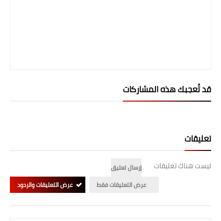
المرحلة الابتدائية
المرحلة المتوسطة
المرحلة الاعدادية
الجامعات
قد تُعجبك هذه المشاركات
اخبار وقرارات وزارة التعليم
العالي
تعليقات
استمارة القبول المركزي
نتائج القبول المركزي
ليست هناك تعليقات
إرسال تعليق
الطقس
عرض التعليقات فقط
عرض التعليقات والردود
العطل