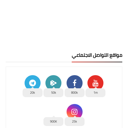
مواقع التواصل الاجتماعي
20k
50k
800k
1m
900K
25k