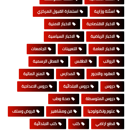
اسئلة وزارية
استمارة القبول المركزي
الاخبار الاقتصادية
الاخبار الامنية
الاخبار الرياضية
الاخبار السياسية
الاخبار العامة
التعيينات
الجامعات
الرواتب
الطقس
العطل الرسمية
العقود والاجور
المدارس
المنح المالية
دروس
دروس الابتدائية
دروس الاعدادية
دروس المتوسطة
صحة وطب
علوم وتكنولوجيا
فن ومشاهير
قروض وسلف
قطع اراضي
كتب
كتب الابتدائية