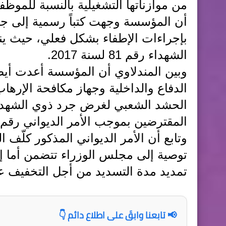
من موازناتها التشغيلية بالنسبة للموظف
أن المؤسسة وجهت كتباً رسمية إلى جمي
بإجراءات الإطفاء بشكل فعلي، حيث ين
الشهداء رقم 81 لسنة 2017.
وبين المندلاوي أن المؤسسة أعدت أيضاً
الدفاع والداخلية وجهاز مكافحة الإرها
المقترضين بموجب الأمر الديواني رقم 609 23 لسنة 2024، وإعداد لائحة بأسمائهم
وتابع أن الأمر الديواني المذكور كلّف 
توصية إلى مجلس الوزراء تتضمن أما إ
تمديد مدة التسديد من أجل التخفيف ع
📢 تابعنا وابقَ على اطلاع دائم 👇