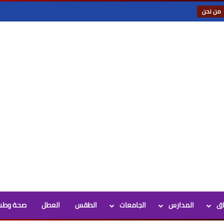
من نحن
اق
المدارس
الجامعات
الطقس
العطل
صحة وطب