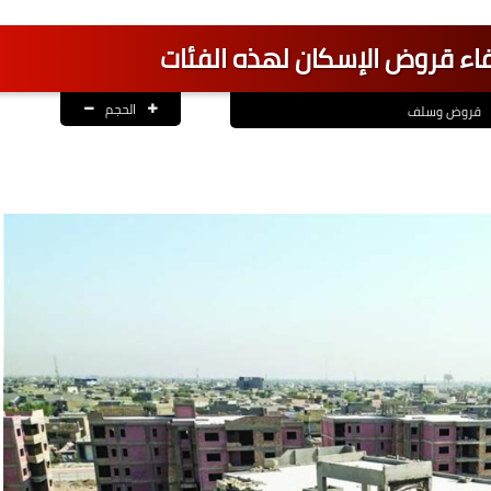
اء قروض الإسكان لهذه الفئات
الحجم
قروض وسلف