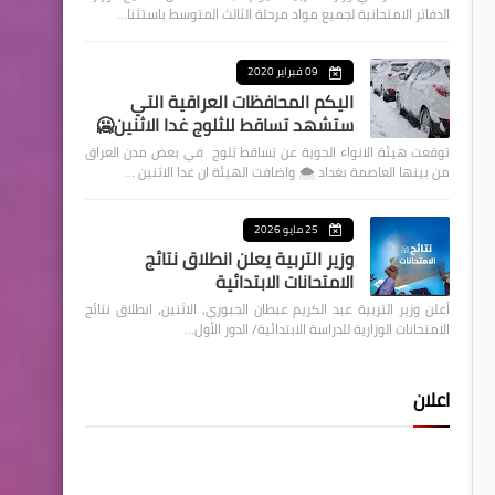
الدفاتر الامتحانية لجميع مواد مرحلة الثالث المتوسط باستثنا…
09 فبراير 2020
اليكم المحافظات العراقية التي
ستشهد تساقط للثلوج غدا الاثنين🥶
توقعت هيئة الانواء الجوية عن تساقط ثلوج في بعض مدن العراق
من بينها العاصمة بغداد ⁦🌨️⁩ واضافت الهيئة ان غدا الاثنين …
25 مايو 2026
وزير التربية يعلن انطلاق نتائج
الامتحانات الابتدائية
أعلن وزير التربية عبد الكريم عبطان الجبوري، الاثنين، انطلاق نتائج
الامتحانات الوزارية للدراسة الابتدائية/ الدور الأول…
اعلان