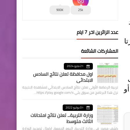
900K
25k
عدد الزائرين اخر 7 ايام
ا
المشاركات الشائعة
21 مايو 2024
اول محافظة تعلن نتائج السادس
الابتدائي
تربية الرصافة الأولى تعلن نتائج السادس الابتدائي لمشاهدة النتيجة
و
نزل هذا البرنامج من سوق بلي https://play.google.com/s…
01 يوليو 2022
وزارة التربية... تعلن نتائج امتحانات
الثالث متوسط
كشف مصدر في وزارة التربية، اليوم الجمعة، اكمال تصحيح الوزارة