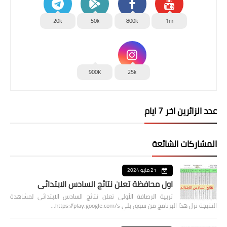
20k
50k
800k
1m
900K
25k
عدد الزائرين اخر 7 ايام
المشاركات الشائعة
21 مايو 2024
اول محافظة تعلن نتائج السادس الابتدائي
تربية الرصافة الأولى تعلن نتائج السادس الابتدائي لمشاهدة
النتيجة نزل هذا البرنامج من سوق بلي https://play.google.com/s…