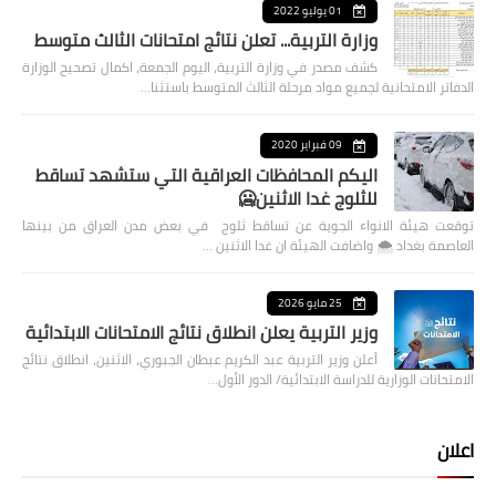
01 يوليو 2022
وزارة التربية... تعلن نتائج امتحانات الثالث متوسط
كشف مصدر في وزارة التربية، اليوم الجمعة، اكمال تصحيح الوزارة
الدفاتر الامتحانية لجميع مواد مرحلة الثالث المتوسط باستثنا…
09 فبراير 2020
اليكم المحافظات العراقية التي ستشهد تساقط
للثلوج غدا الاثنين🥶
توقعت هيئة الانواء الجوية عن تساقط ثلوج في بعض مدن العراق من بينها
العاصمة بغداد ⁦🌨️⁩ واضافت الهيئة ان غدا الاثنين …
25 مايو 2026
وزير التربية يعلن انطلاق نتائج الامتحانات الابتدائية
أعلن وزير التربية عبد الكريم عبطان الجبوري، الاثنين، انطلاق نتائج
الامتحانات الوزارية للدراسة الابتدائية/ الدور الأول…
اعلان