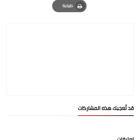
طباعة
المرحلة الابتدائية
Print
المرحلة المتوسطة
المرحلة الاعدادية
الجامعات
اخبار وقرارات وزارة التعليم
العالي
استمارة القبول المركزي
نتائج القبول المركزي
قد تُعجبك هذه المشاركات
الطقس
العطل
تعليقات