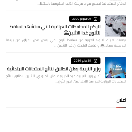
الدفاتر الامتحانية لجميع مواد مرحلة الثالث المتوسط باستثنا…
09 فبراير 2020
اليكم المحافظات العراقية التي ستشهد تساقط
للثلوج غدا الاثنين🥶
توقعت هيئة الانواء الجوية عن تساقط ثلوج في بعض مدن العراق من بينها
العاصمة بغداد ⁦🌨️⁩ واضافت الهيئة ان غدا الاثنين …
25 مايو 2026
وزير التربية يعلن انطلاق نتائج الامتحانات الابتدائية
أعلن وزير التربية عبد الكريم عبطان الجبوري، الاثنين، انطلاق نتائج
الامتحانات الوزارية للدراسة الابتدائية/ الدور الأول…
اعلان