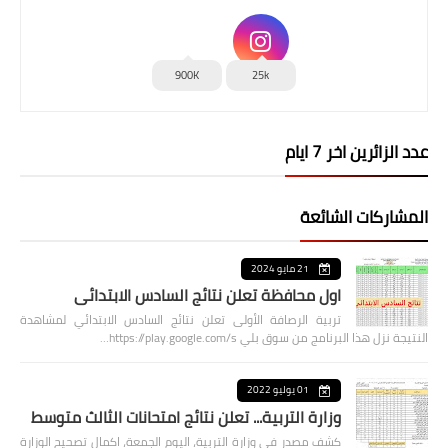
900K
25k
عدد الزائرين اخر 7 ايام
المشاركات الشائعة
21 مايو 2024
اول محافظة تعلن نتائج السادس الابتدائي
تربية الرصافة الأولى تعلن نتائج السادس الابتدائي لمشاهدة
النتيجة نزل هذا البرنامج من سوق بلي https://play.google.com/s…
01 يوليو 2022
وزارة التربية... تعلن نتائج امتحانات الثالث متوسط
كشف مصدر في وزارة التربية، اليوم الجمعة، اكمال تصحيح الوزارة