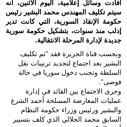
أفادت وسائل إعلامية، اليوم الاثنين، أنه
الاخبار الاقتصادية
سيتم تكليف المهندس محمد البشير رئيس
حكومة الإنقاذ السورية، التي كانت تدير
الاخبار الرياضية
إدلب منذ سنوات، بتشكيل حكومة سورية
المدارس
جديدة لإدارة المرحلة الانتقالية.
اخبار وقرارات وزارة التربية
وبحسب قناة الجزيرة فقد "تم تكليف
نتائج الامتحانات
البشير بعد اجتماع لتحديد ترتيبات نقل
السلطة وتجنب دخول سوريا في حالة
المرحلة الابتدائية
فوضى".
المرحلة المتوسطة
وجرى الاجتماع بين القائد في إدارة
عمليات المعارضة المسلحة أحمد الشرع
المرحلة الاعدادية
والبشير ورئيس وزراء حكومة النظام
اسئلة وزارية
السابق محمد الجلالي الذي كلف بتسيير