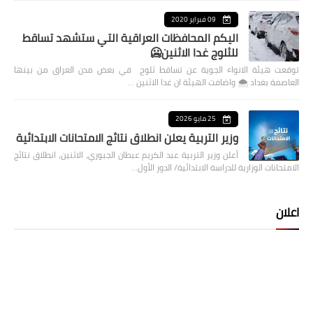
09 فبراير 2020
اليكم المحافظات العراقية التي ستشهد تساقط
للثلوج غدا الاثنين🥶
توقعت هيئة الانواء الجوية عن تساقط ثلوج في بعض مدن العراق من بينها
العاصمة بغداد ⁦🌨️⁩ واضافت الهيئة ان غدا الاثنين …
25 مايو 2026
وزير التربية يعلن انطلاق نتائج الامتحانات الابتدائية
أعلن وزير التربية عبد الكريم عبطان الجبوري، الاثنين، انطلاق نتائج
الامتحانات الوزارية للدراسة الابتدائية/ الدور الأول…
اعلان