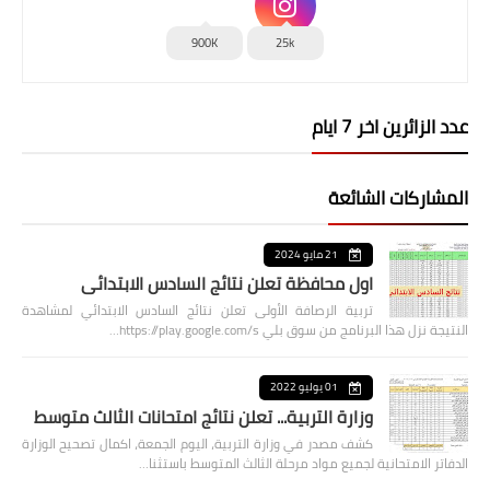
900K
25k
عدد الزائرين اخر 7 ايام
المشاركات الشائعة
21 مايو 2024
اول محافظة تعلن نتائج السادس الابتدائي
تربية الرصافة الأولى تعلن نتائج السادس الابتدائي لمشاهدة
النتيجة نزل هذا البرنامج من سوق بلي https://play.google.com/s…
01 يوليو 2022
وزارة التربية... تعلن نتائج امتحانات الثالث متوسط
كشف مصدر في وزارة التربية، اليوم الجمعة، اكمال تصحيح الوزارة
الدفاتر الامتحانية لجميع مواد مرحلة الثالث المتوسط باستثنا…