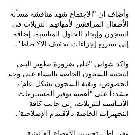
المرحلة الابتدائية
وأضاف ان "الاجتماع شهد مناقشة مسألة
المرحلة المتوسطة
الأطفال المرافقين لأمهاتهم النزيلات في
المرحلة الاعدادية
السجون وإيجاد الحلول المناسبة، إضافة
مرشحات
إلى تسريع إجراءات تخفيف الاكتظاظ".
المرحلة الابتدائية
واكد شواني "على ضرورة تطوير البنى
المرحلة المتوسطة
التحتية للسجون الخاصة بالنساء على وجه
الخصوص، وبقية السجون بشكل عام"،
المرحلة الاعدادية
مشدداً على "أهمية توفير المستلزمات
كتب مدرسية
الأساسية للنزيلات، إلى جانب كافة
المرحلة الابتدائية
التجهيزات الخاصة بالأقسام الإصلاحية".
المرحلة المتوسطة
وفي إطار تحسين الأوضاع القانونية