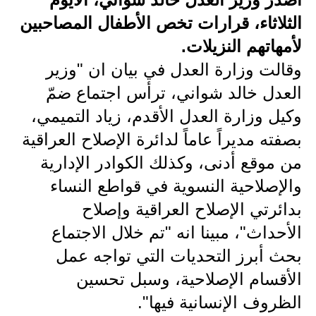
الثلاثاء، قرارات تخص الأطفال المصاحبين
الاخبار الاقتصادية
لأمهاتهم النزيلات.
الاخبار الرياضية
وقالت وزارة العدل في بيان ان "وزير
المدارس
العدل خالد شواني، ترأس اجتماع ضمّ
وكيل وزارة العدل الأقدم، زياد التميمي،
اخبار وقرارات وزارة التربية
بصفته مديراً عاماً لدائرة الإصلاح العراقية
نتائج الامتحانات
من موقع أدنى، وكذلك الكوادر الإدارية
والإصلاحية النسوية في قواطع النساء
المرحلة الابتدائية
بدائرتي الإصلاح العراقية وإصلاح
المرحلة المتوسطة
الأحداث"، مبينا انه "تم خلال الاجتماع
المرحلة الاعدادية
بحث أبرز التحديات التي تواجه عمل
الأقسام الإصلاحية، وسبل تحسين
اسئلة وزارية
الظروف الإنسانية فيها".