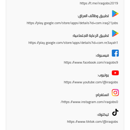
https://t.me/iraqjobs2019
المرحلة الابتدائية
تطبيق وظائف العراق:
المرحلة المتوسطة
https://play.google.com/store/apps/details?id=com.iraq21jobs
المرحلة الاعدادية
تطبيق الرعاية الاجتماعية:
https://play.google.com/store/apps/details?id=com.re3ayah1
الجامعات
فيسبوك:
اخبار وقرارات وزارة التعليم
https://www.facebook.com/iraqjobs9
العالي
يوتيوب:
استمارة القبول المركزي
https://www.youtube.com/@iraqjobs
نتائج القبول المركزي
انستغرام:
https://www.instagram.com/iraqjobs0/
الطقس
تيكتوك:
العطل
https://www.tiktok.com/@iraqjobs