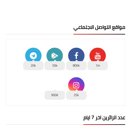
مواقع التواصل الاجتماعي
20k
50k
800k
1m
900K
25k
عدد الزائرين اخر 7 ايام