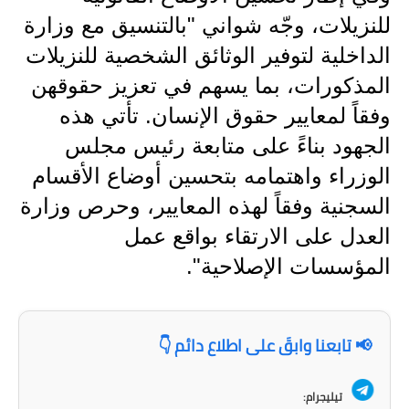
المرحلة الاعدادية
للنزيلات، وجّه شواني "بالتنسيق مع وزارة
الداخلية لتوفير الوثائق الشخصية للنزيلات
ملازم دراسية
المذكورات، بما يسهم في تعزيز حقوقهن
المرحلة الابتدائية
وفقاً لمعايير حقوق الإنسان. تأتي هذه
المرحلة المتوسطة
الجهود بناءً على متابعة رئيس مجلس
الوزراء واهتمامه بتحسين أوضاع الأقسام
المرحلة الاعدادية
السجنية وفقاً لهذه المعايير، وحرص وزارة
دروس
العدل على الارتقاء بواقع عمل
المؤسسات الإصلاحية".
المرحلة الابتدائية
المرحلة المتوسطة
📢 تابعنا وابقَ على اطلاع دائم 👇
المرحلة الاعدادية
مواضيع انشاء
تيليجرام: