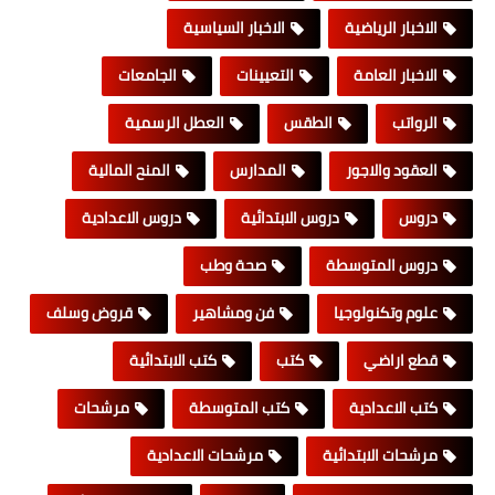
الاخبار الرياضية
الاخبار السياسية
الاخبار العامة
التعيينات
الجامعات
الرواتب
الطقس
العطل الرسمية
العقود والاجور
المدارس
المنح المالية
دروس
دروس الابتدائية
دروس الاعدادية
دروس المتوسطة
صحة وطب
علوم وتكنولوجيا
فن ومشاهير
قروض وسلف
قطع اراضي
كتب
كتب الابتدائية
كتب الاعدادية
كتب المتوسطة
مرشحات
مرشحات الابتدائية
مرشحات الاعدادية