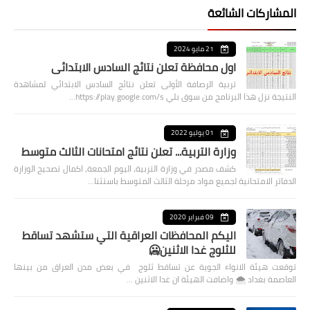
المشاركات الشائعة
21 مايو 2024
اول محافظة تعلن نتائج السادس الابتدائي
تربية الرصافة الأولى تعلن نتائج السادس الابتدائي لمشاهدة
النتيجة نزل هذا البرنامج من سوق بلي https://play.google.com/s…
01 يوليو 2022
وزارة التربية... تعلن نتائج امتحانات الثالث متوسط
كشف مصدر في وزارة التربية، اليوم الجمعة، اكمال تصحيح الوزارة
الدفاتر الامتحانية لجميع مواد مرحلة الثالث المتوسط باستثنا…
09 فبراير 2020
اليكم المحافظات العراقية التي ستشهد تساقط
للثلوج غدا الاثنين🥶
توقعت هيئة الانواء الجوية عن تساقط ثلوج في بعض مدن العراق من بينها
العاصمة بغداد ⁦🌨️⁩ واضافت الهيئة ان غدا الاثنين …