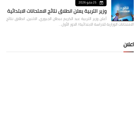
25 مايو 2026
وزير التربية يعلن انطلاق نتائج الامتحانات الابتدائية
أعلن وزير التربية عبد الكريم عبطان الجبوري، الاثنين، انطلاق نتائج
الامتحانات الوزارية للدراسة الابتدائية/ الدور الأول…
اعلان