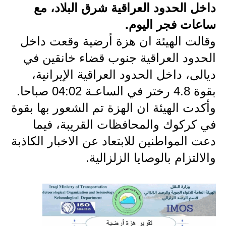
داخل الحدود العراقية شرق البلاد، مع
الاخبار الاقتصادية
ساعات فجر اليوم.
وقالت الهيئة ان هزة أرضية وقعت داخل
الاخبار الرياضية
الحدود العراقية جنوب قضاء خانقين في
المدارس
ديالى، داخل الحدود العراقية الإيرانية،
اخبار وقرارات وزارة التربية
بقوة 4.8 رختر في الساعـة 04:02 صباحا.
وأكدت الهيئة ان الهزة تم الشعور بها بقوة
نتائج الامتحانات
في كركوك والمحافظات القريبة، فيما
المرحلة الابتدائية
دعت المواطنين للابتعاد عن الاخبار الكاذبة
والالتزام بالوصايا الزلزالية.
المرحلة المتوسطة
المرحلة الاعدادية
اسئلة وزارية