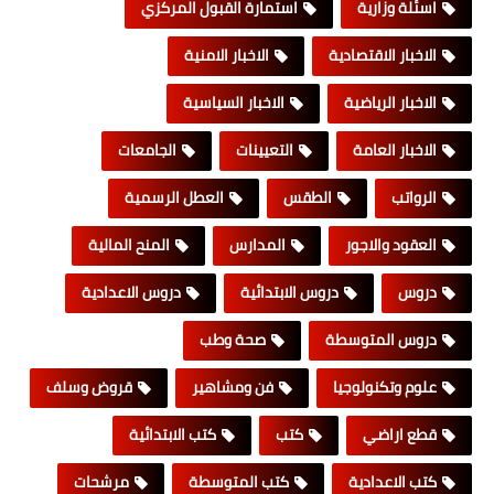
اسئلة وزارية
استمارة القبول المركزي
الاخبار الاقتصادية
الاخبار الامنية
الاخبار الرياضية
الاخبار السياسية
الاخبار العامة
التعيينات
الجامعات
الرواتب
الطقس
العطل الرسمية
العقود والاجور
المدارس
المنح المالية
دروس
دروس الابتدائية
دروس الاعدادية
دروس المتوسطة
صحة وطب
علوم وتكنولوجيا
فن ومشاهير
قروض وسلف
قطع اراضي
كتب
كتب الابتدائية
كتب الاعدادية
كتب المتوسطة
مرشحات