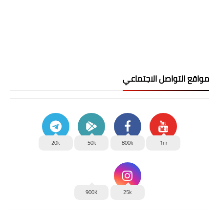
مواقع التواصل الاجتماعي
20k
50k
800k
1m
900K
25k