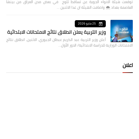
توقعت هيئة الانواء الجوية عن تساقط ثلوج في بعض مدن العراق من بينها
العاصمة بغداد ⁦🌨️⁩ واضافت الهيئة ان غدا الاثنين …
25 مايو 2026
وزير التربية يعلن انطلاق نتائج الامتحانات الابتدائية
أعلن وزير التربية عبد الكريم عبطان الجبوري، الاثنين، انطلاق نتائج
الامتحانات الوزارية للدراسة الابتدائية/ الدور الأول…
اعلان