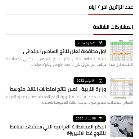
عدد الزائرين اخر 7 ايام
المشاركات الشائعة
21 مايو 2024
اول محافظة تعلن نتائج السادس الابتدائي
تربية الرصافة الأولى تعلن نتائج السادس الابتدائي لمشاهدة
النتيجة نزل هذا البرنامج من سوق بلي https://play.google.com/s…
01 يوليو 2022
وزارة التربية... تعلن نتائج امتحانات الثالث متوسط
كشف مصدر في وزارة التربية، اليوم الجمعة، اكمال تصحيح الوزارة
الدفاتر الامتحانية لجميع مواد مرحلة الثالث المتوسط باستثنا…
09 فبراير 2020
اليكم المحافظات العراقية التي ستشهد تساقط
للثلوج غدا الاثنين🥶