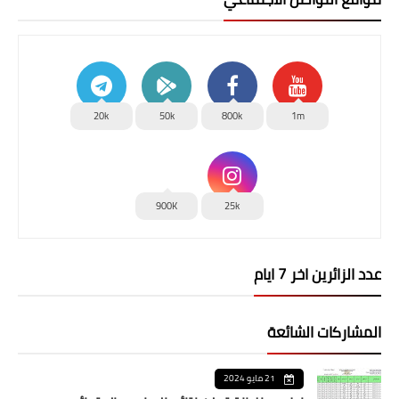
20k
50k
800k
1m
900K
25k
عدد الزائرين اخر 7 ايام
المشاركات الشائعة
21 مايو 2024