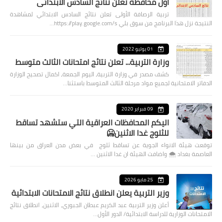
اول محافظة تعلن نتائج السادس الابتدائي
تربية الرصافة الأولى تعلن نتائج السادس الابتدائي لمشاهدة
النتيجة نزل هذا البرنامج من سوق بلي https://play.google.com/s…
01 يوليو 2022
وزارة التربية... تعلن نتائج امتحانات الثالث متوسط
كشف مصدر في وزارة التربية، اليوم الجمعة، اكمال تصحيح الوزارة
الدفاتر الامتحانية لجميع مواد مرحلة الثالث المتوسط باستثنا…
09 فبراير 2020
اليكم المحافظات العراقية التي ستشهد تساقط
للثلوج غدا الاثنين🥶
توقعت هيئة الانواء الجوية عن تساقط ثلوج في بعض مدن العراق من بينها
العاصمة بغداد ⁦🌨️⁩ واضافت الهيئة ان غدا الاثنين …
25 مايو 2026
وزير التربية يعلن انطلاق نتائج الامتحانات الابتدائية
أعلن وزير التربية عبد الكريم عبطان الجبوري، الاثنين، انطلاق نتائج
الامتحانات الوزارية للدراسة الابتدائية/ الدور الأول…