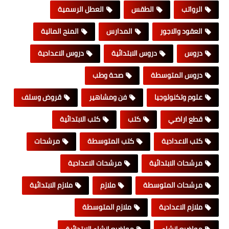
الرواتب
الطقس
العطل الرسمية
العقود والاجور
المدارس
المنح المالية
دروس
دروس الابتدائية
دروس الاعدادية
دروس المتوسطة
صحة وطب
علوم وتكنولوجيا
فن ومشاهير
قروض وسلف
قطع اراضي
كتب
كتب الابتدائية
كتب الاعدادية
كتب المتوسطة
مرشحات
مرشحات الابتدائية
مرشحات الاعدادية
مرشحات المتوسطة
ملازم
ملازم الابتدائية
ملازم الاعدادية
ملازم المتوسطة
مواضيع انشاء
مواضيع انشاء الابتدائية