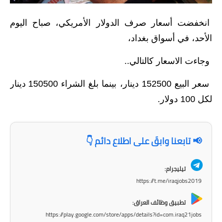
الاخبار الاقتصادية
انخفضت أسعار صرف الدولار الأمريكي، صباح اليوم
الأحد، في أسواق بغداد،
الاخبار الرياضية
وجاءت الاسعار كالتالي..
المدارس
سعر البيع 152500 دينار، بينما بلغ الشراء 150500 دينار
اخبار وقرارات وزارة التربية
لكل 100 دولار.
نتائج الامتحانات
المرحلة الابتدائية
📢 تابعنا وابقَ على اطلاع دائم 👇
المرحلة المتوسطة
تيليجرام:
المرحلة الاعدادية
https://t.me/iraqjobs2019
اسئلة وزارية
تطبيق وظائف العراق:
https://play.google.com/store/apps/details?id=com.iraq21jobs