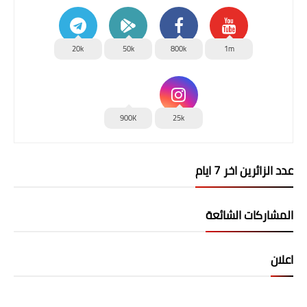
20k
50k
800k
1m
900K
25k
عدد الزائرين اخر 7 ايام
المشاركات الشائعة
اعلان