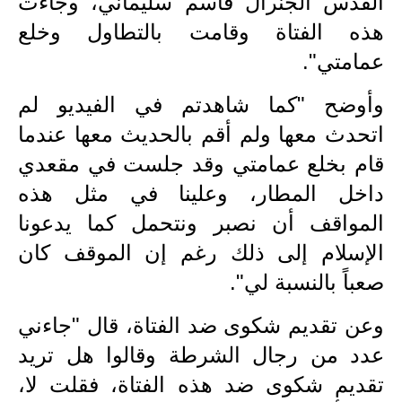
القدس الجنرال قاسم سليماني، وجاءت
المرحلة الابتدائية
هذه الفتاة وقامت بالتطاول وخلع
المرحلة المتوسطة
عمامتي".
المرحلة الاعدادية
وأوضح "كما شاهدتم في الفيديو لم
مرشحات
اتحدث معها ولم أقم بالحديث معها عندما
قام بخلع عمامتي وقد جلست في مقعدي
المرحلة الابتدائية
داخل المطار، وعلينا في مثل هذه
المرحلة المتوسطة
المواقف أن نصبر ونتحمل كما يدعونا
المرحلة الاعدادية
الإسلام إلى ذلك رغم إن الموقف كان
صعباً بالنسبة لي".
كتب مدرسية
وعن تقديم شكوى ضد الفتاة، قال "جاءني
المرحلة الابتدائية
عدد من رجال الشرطة وقالوا هل تريد
المرحلة المتوسطة
تقديم شكوى ضد هذه الفتاة، فقلت لا،