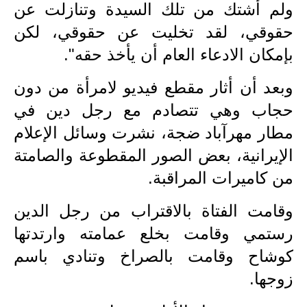
ولم أشتك من تلك السيدة وتنازلت عن
المرحلة الاعدادية
حقوقي، لقد تخليت عن حقوقي، لكن
ملازم دراسية
بإمكان الادعاء العام أن يأخذ حقه".
المرحلة الابتدائية
وبعد أن أثار مقطع فيديو لامرأة من دون
المرحلة المتوسطة
حجاب وهي تتصادم مع رجل دين في
مطار مهرآباد ضجة، نشرت وسائل الإعلام
المرحلة الاعدادية
الإيرانية، بعض الصور المقطوعة والصامتة
دروس
من كاميرات المراقبة.
المرحلة الابتدائية
وقامت الفتاة بالاقتراب من رجل الدين
المرحلة المتوسطة
رستمي وقامت بخلع عمامته وارتدتها
كوشاح وقامت بالصراخ وتنادي باسم
المرحلة الاعدادية
زوجها.
مواضيع انشاء