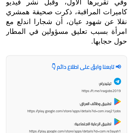
وفي تقريرها الأول، وقبل نشر فيديو
المرحلة الابتدائية
كاميرات المراقبة، ذكرت صحيفة همشري
نقلا عن شهود عيان، أن شجارا اندلع مع
المرحلة المتوسطة
امرأة بسبب تعليق مسؤولين في المطار
المرحلة الاعدادية
حول حجابها.
الجامعات
اخبار وقرارات وزارة التعليم
📢 تابعنا وابقَ على اطلاع دائم 👇
العالي
استمارة القبول المركزي
تيليجرام:
https://t.me/iraqjobs2019
نتائج القبول المركزي
تطبيق وظائف العراق:
الطقس
https://play.google.com/store/apps/details?id=com.iraq21jobs
العطل
تطبيق الرعاية الاجتماعية:
https://play.google.com/store/apps/details?id=com.re3ayah1