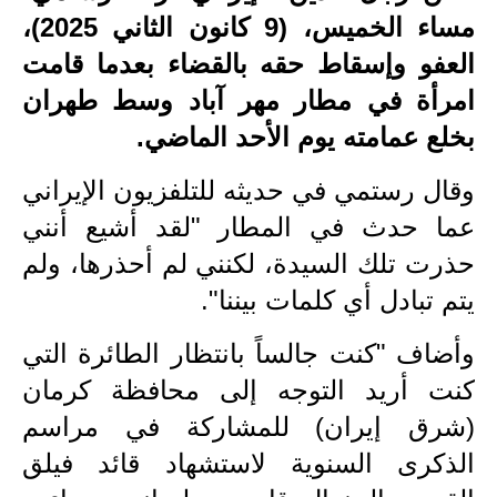
مساء الخميس، (9 كانون الثاني 2025)،
الاخبار الاقتصادية
العفو وإسقاط حقه بالقضاء بعدما قامت
الاخبار الرياضية
امرأة في مطار مهر آباد وسط طهران
بخلع عمامته يوم الأحد الماضي.
المدارس
وقال رستمي في حديثه للتلفزيون الإيراني
اخبار وقرارات وزارة التربية
عما حدث في المطار "لقد أشيع أنني
نتائج الامتحانات
حذرت تلك السيدة، لكنني لم أحذرها، ولم
المرحلة الابتدائية
يتم تبادل أي كلمات بيننا".
المرحلة المتوسطة
وأضاف "كنت جالساً بانتظار الطائرة التي
كنت أريد التوجه إلى محافظة كرمان
المرحلة الاعدادية
(شرق إيران) للمشاركة في مراسم
اسئلة وزارية
الذكرى السنوية لاستشهاد قائد فيلق