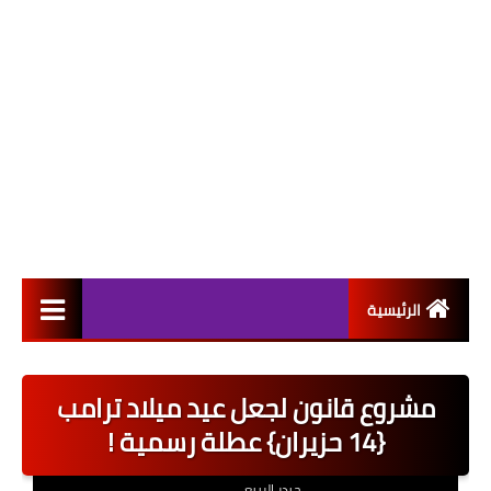
الرئيسية
التعيينات
مشروع قانون لجعل عيد ميلاد ترامب
اخبار القطاع العام
{14 حزيران} عطلة رسمية !
اخبار القطاع الخاص
حيدر الربيعي