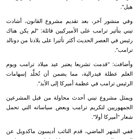
المرحلة الابتدائية
هيل".
المرحلة المتوسطة
وفي منشور آخر، بعد تقديم مشروع القانون، أشادت
المرحلة الاعدادية
تيني بتأثير ترامب على الأميركيين قائلة: "لم يكن هناك
رئيس في العصر الحديث أكثر تأثيرا على بلادنا من دونالد
مرشحات
ترامب".
المرحلة الابتدائية
وأضافت: "قدمت تشريعا يعتبر عيد ميلاد ترامب ويوم
المرحلة المتوسطة
العلم عطلة فيدرالية، مما يضمن أن تُخلَّد إسهامات
الرئيس ترامب في عظمة أميركا إلى الأبد".
المرحلة الاعدادية
ويمثل مشروع تيني أحدث محاولة من قبل المشرعين
كتب مدرسية
الجمهوريين لتكريم ترامب وبعض سياساته التي تحمل
المرحلة الابتدائية
شعار "أميركا أولا".
المرحلة المتوسطة
ففي الشهر الماضي، قدم النائب أديسون ماكدويل عن