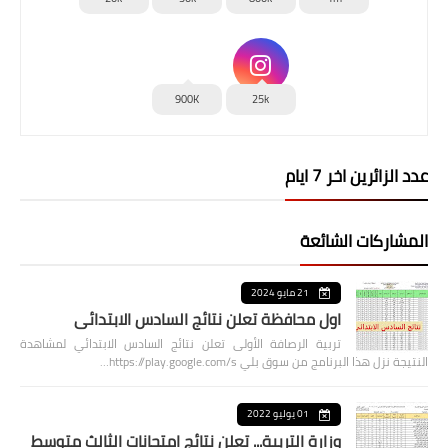
900K
25k
عدد الزائرين اخر 7 ايام
المشاركات الشائعة
21 مايو 2024
اول محافظة تعلن نتائج السادس الابتدائي
تربية الرصافة الأولى تعلن نتائج السادس الابتدائي لمشاهدة
النتيجة نزل هذا البرنامج من سوق بلي https://play.google.com/s…
01 يوليو 2022
وزارة التربية... تعلن نتائج امتحانات الثالث متوسط