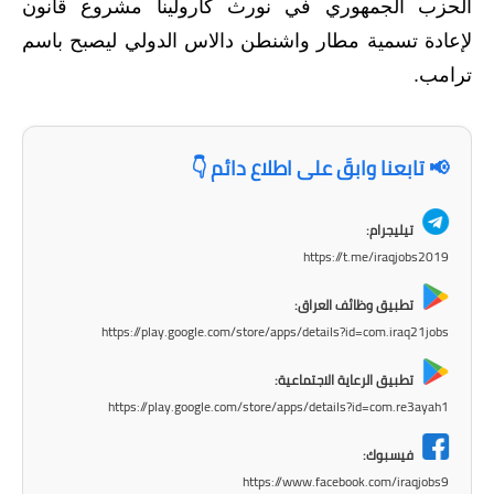
الحزب الجمهوري في نورث كارولينا مشروع قانون
المرحلة الاعدادية
لإعادة تسمية مطار واشنطن دالاس الدولي ليصبح باسم
ملازم دراسية
ترامب.
المرحلة الابتدائية
📢 تابعنا وابقَ على اطلاع دائم 👇
المرحلة المتوسطة
المرحلة الاعدادية
تيليجرام:
https://t.me/iraqjobs2019
دروس
تطبيق وظائف العراق:
المرحلة الابتدائية
https://play.google.com/store/apps/details?id=com.iraq21jobs
المرحلة المتوسطة
تطبيق الرعاية الاجتماعية:
https://play.google.com/store/apps/details?id=com.re3ayah1
المرحلة الاعدادية
فيسبوك:
مواضيع انشاء
https://www.facebook.com/iraqjobs9