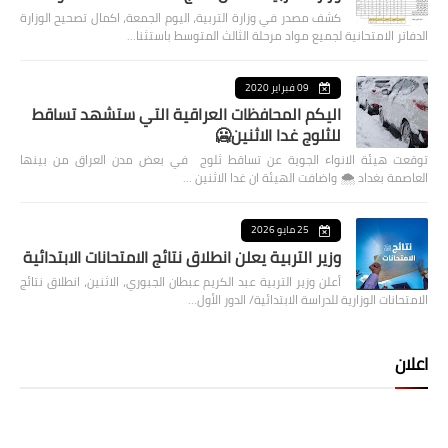
كشف مصدر في وزارة التربية، اليوم الجمعة، اكمال تصحيح الوزارة
الدفاتر الامتحانية لجميع مواد مرحلة الثالث المتوسط باستثنا…
09 فبراير 2020
اليكم المحافظات العراقية التي ستشهد تساقط
للثلوج غدا الاثنين🥶
توقعت هيئة الانواء الجوية عن تساقط ثلوج في بعض مدن العراق من بينها
العاصمة بغداد ⁦🌨️⁩ واضافت الهيئة ان غدا الاثنين …
25 مايو 2026
وزير التربية يعلن انطلاق نتائج الامتحانات الابتدائية
أعلن وزير التربية عبد الكريم عبطان الجبوري، الاثنين، انطلاق نتائج
الامتحانات الوزارية للدراسة الابتدائية/ الدور الأول…
اعلان