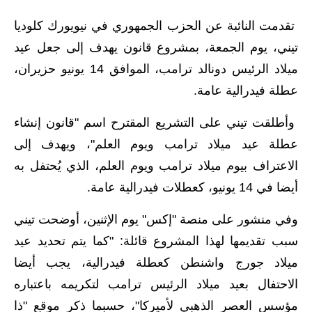
الاخبار الاقتصادية
تقدمت النائبة عن الحزب الجمهوري في نيويورك كلوديا
تيني، يوم الجمعة، بمشروع قانون يهدف إلى جعل عيد
الاخبار الرياضية
ميلاد الرئيس دونالد ترامب، الموافق 14 يونيو حزيران،
المدارس
عطلة فيدرالية عامة.
اخبار وقرارات وزارة التربية
وأطلقت تيني على التشريع المقترح اسم "قانون إنشاء
عطلة عيد ميلاد ترامب ويوم العلم"، ويهدف إلى
نتائج الامتحانات
الاعتراف بيوم ميلاد ترامب ويوم العلم، الذي يُحتفل به
المرحلة الابتدائية
أيضا في 14 يونيو، كعطلات فيدرالية عامة.
المرحلة المتوسطة
وفي منشور على منصة "إكس" يوم الإثنين، أوضحت تيني
سبب تقديمها لهذا المشروع قائلة: "كما يتم تحديد عيد
المرحلة الاعدادية
ميلاد جورج واشنطن كعطلة فيدرالية، يجب أيضا
اسئلة وزارية
الاحتفال بعيد ميلاد الرئيس ترامب لتكريمه باعتباره
مؤسس العصر الذهبي لأميركا"، حسبما ذكر موقع "ذا