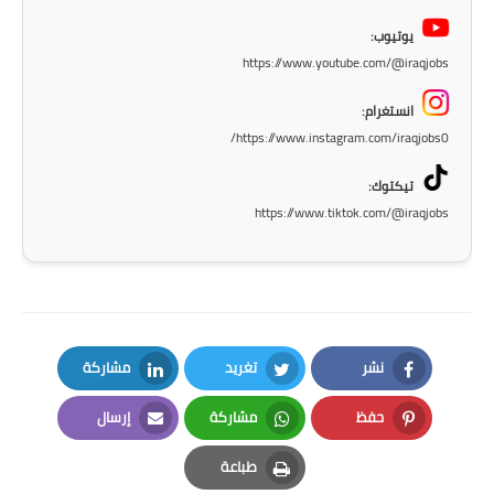
المرحلة الابتدائية
يوتيوب:
https://www.youtube.com/@iraqjobs
المرحلة المتوسطة
انستغرام:
المرحلة الاعدادية
https://www.instagram.com/iraqjobs0/
الجامعات
تيكتوك:
https://www.tiktok.com/@iraqjobs
اخبار وقرارات وزارة التعليم
العالي
استمارة القبول المركزي
نتائج القبول المركزي
نشر
تغريد
مشاركة
LinkedIn
Twitter
Facebook
الطقس
حفظ
مشاركة
إرسال
Email
Whatsapp
Pinterest
العطل
طباعة