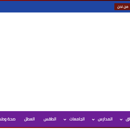
من نحن
اق
المدارس
الجامعات
الطقس
العطل
صحة وطب