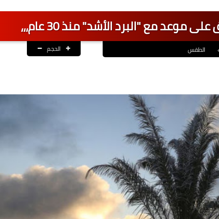
 موعد مع "البرد الأشد" منذ 30 عام،،،
الحجم
الطقس