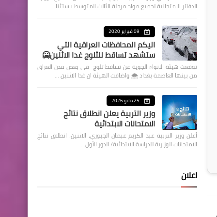
الدفاتر الامتحانية لجميع مواد مرحلة الثالث المتوسط باستثنا…
09 فبراير 2020
اليكم المحافظات العراقية التي
ستشهد تساقط للثلوج غدا الاثنين🥶
توقعت هيئة الانواء الجوية عن تساقط ثلوج في بعض مدن العراق
من بينها العاصمة بغداد ⁦🌨️⁩ واضافت الهيئة ان غدا الاثنين …
25 مايو 2026
وزير التربية يعلن انطلاق نتائج
الامتحانات الابتدائية
أعلن وزير التربية عبد الكريم عبطان الجبوري، الاثنين، انطلاق نتائج
الامتحانات الوزارية للدراسة الابتدائية/ الدور الأول…
اعلان