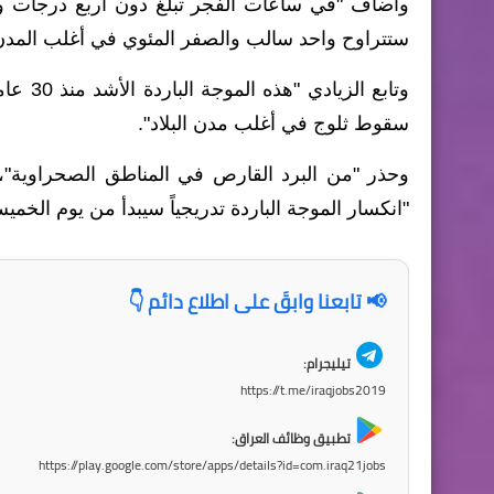
وأضاف "في ساعات الفجر تبلغ دون أربع درجات ودون
ستتراوح واحد سالب والصفر المئوي في أغلب المدن 
سقوط ثلوج في أغلب مدن البلاد".
وحذر "من البرد القارص في المناطق الصحراوية"، دا
"انكسار الموجة الباردة تدريجياً سيبدأ من يوم الخمي
📢 تابعنا وابقَ على اطلاع دائم 👇
تيليجرام:
https://t.me/iraqjobs2019
تطبيق وظائف العراق:
https://play.google.com/store/apps/details?id=com.iraq21jobs