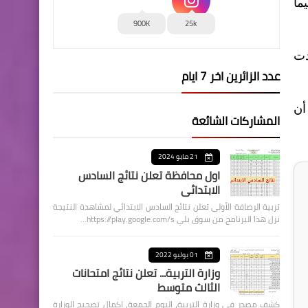
ما
900K
25k
 شباط 1992 والتي شهدت
عدد الزائرين اخر 7 ايام
أن
المشاركات الشائعة
21 مايو 2024
اول محافظة تعلن نتائج السادس
الابتدائي
تربية الرصافة الأولى تعلن نتائج السادس الابتدائي لمشاهدة النتيجة
نزل هذا البرنامج من سوق بلي https://play.google.com/s…
01 يوليو 2022
وزارة التربية... تعلن نتائج امتحانات
الثالث متوسط
كشف مصدر في وزارة التربية، اليوم الجمعة، اكمال تصحيح الوزارة