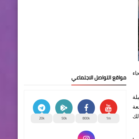
اء
مواقع التواصل الاجتماعي
لة
 بمقدار 6 درجات دفعة
 ذلك
20k
50k
800k
1m