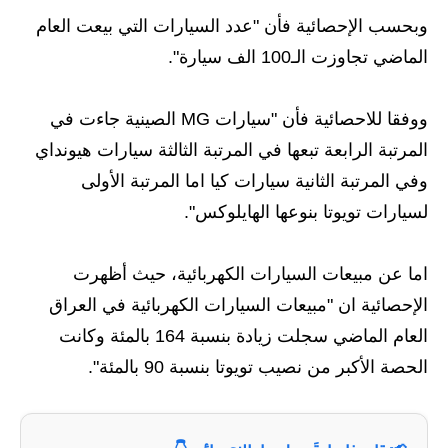
وبحسب الإحصائية فأن "عدد السيارات التي بيعت العام
الاخبار الاقتصادية
الماضي تجاوزت الـ100 الف سيارة".
الاخبار الرياضية
ووفقا للاحصائية فأن "سيارات MG الصينية جاءت في
المدارس
المرتبة الرابعة تبعها في المرتبة الثالثة سيارات هيونداي
اخبار وقرارات وزارة التربية
وفي المرتبة الثانية سيارات كيا اما المرتبة الأولى
لسيارات تويوتا بنوعها الهايلوكس".
نتائج الامتحانات
المرحلة الابتدائية
اما عن مبيعات السيارات الكهربائية، حيث أظهرت
الإحصائية ان "مبيعات السيارات الكهربائية في العراق
المرحلة المتوسطة
العام الماضي سجلت زيادة بنسبة 164 بالمئة وكانت
المرحلة الاعدادية
الحصة الأكبر من نصيب تويوتا بنسبة 90 بالمئة".
اسئلة وزارية