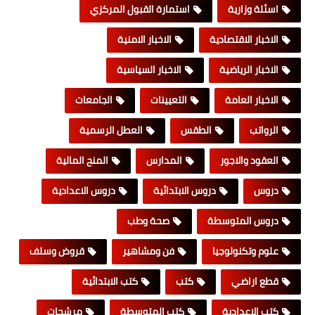
اسئلة وزارية
استمارة القبول المركزي
الاخبار الاقتصادية
الاخبار الامنية
الاخبار الرياضية
الاخبار السياسية
الاخبار العامة
التعيينات
الجامعات
الرواتب
الطقس
العطل الرسمية
العقود والاجور
المدارس
المنح المالية
دروس
دروس الابتدائية
دروس الاعدادية
دروس المتوسطة
صحة وطب
علوم وتكنولوجيا
فن ومشاهير
قروض وسلف
قطع اراضي
كتب
كتب الابتدائية
كتب الاعدادية
كتب المتوسطة
مرشحات