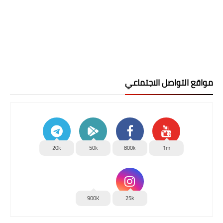
مواقع التواصل الاجتماعي
20k
50k
800k
1m
900K
25k