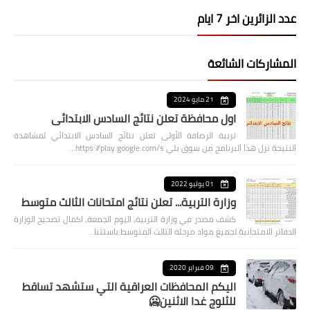
عدد الزائرين اخر 7 ايام
المشاركات الشائعة
21 مايو 2024
اول محافظة تعلن نتائج السادس الابتدائي
تربية الرصافة الأولى تعلن نتائج السادس الابتدائي لمشاهدة
النتيجة نزل هذا البرنامج من سوق بلي https://play.google.com/s…
01 يوليو 2022
وزارة التربية... تعلن نتائج امتحانات الثالث متوسط
كشف مصدر في وزارة التربية، اليوم الجمعة، اكمال تصحيح الوزارة
الدفاتر الامتحانية لجميع مواد مرحلة الثالث المتوسط باستثنا…
09 فبراير 2020
اليكم المحافظات العراقية التي ستشهد تساقط
للثلوج غدا الاثنين🥶