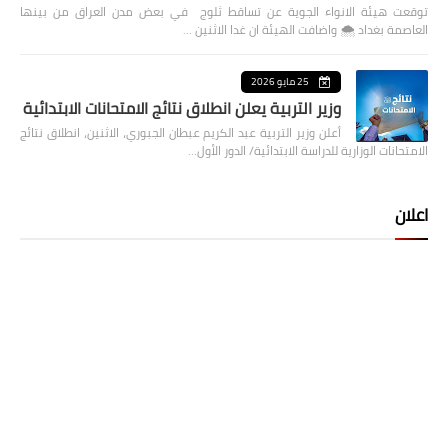
توقعت هيئة الانواء الجوية عن تساقط ثلوج في بعض مدن العراق من بينها
العاصمة بغداد ⁦🌨️⁩ واضافت الهيئة ان غدا الاثنين …
25 مايو 2026
وزير التربية يعلن انطلاق نتائج الامتحانات الابتدائية
أعلن وزير التربية عبد الكريم عبطان الجبوري، الاثنين، انطلاق نتائج
الامتحانات الوزارية للدراسة الابتدائية/ الدور الأول…
اعلان