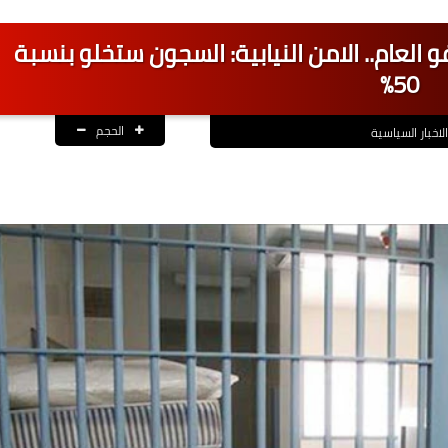
لعام.. الامن النيابية: السجون ستخلو بنسبة
50%
الحجم
الاخبار السياسية