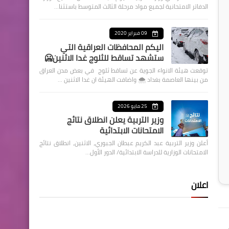
الدفاتر الامتحانية لجميع مواد مرحلة الثالث المتوسط باستثنا…
09 فبراير 2020
اليكم المحافظات العراقية التي
ستشهد تساقط للثلوج غدا الاثنين🥶
توقعت هيئة الانواء الجوية عن تساقط ثلوج في بعض مدن العراق
من بينها العاصمة بغداد ⁦🌨️⁩ واضافت الهيئة ان غدا الاثنين …
25 مايو 2026
وزير التربية يعلن انطلاق نتائج
الامتحانات الابتدائية
أعلن وزير التربية عبد الكريم عبطان الجبوري، الاثنين، انطلاق نتائج
الامتحانات الوزارية للدراسة الابتدائية/ الدور الأول…
اعلان