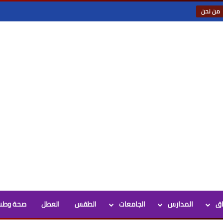
من نحن
اق
المدارس
الجامعات
الطقس
العطل
صحة وطب