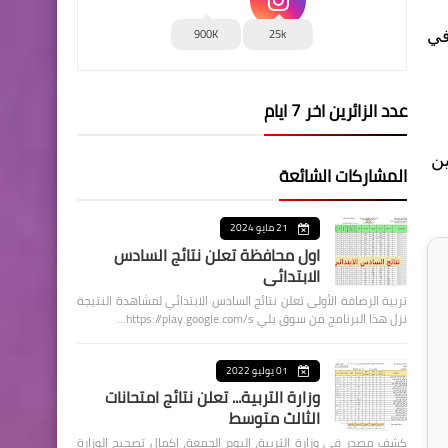
900K
25k
في
عدد الزائرين اخر 7 ايام
جون حوالي 20 الف سجين
المشاركات الشائعة
21 مايو 2024
اول محافظة تعلن نتائج السادس
الابتدائي
تربية الرصافة الأولى تعلن نتائج السادس الابتدائي لمشاهدة النتيجة
نزل هذا البرنامج من سوق بلي https://play.google.com/s…
01 يوليو 2022
وزارة التربية... تعلن نتائج امتحانات
الثالث متوسط
كشف مصدر في وزارة التربية، اليوم الجمعة، اكمال تصحيح الوزارة