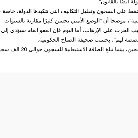
غط على السجون وتقليل التكاليف التي تتكبدها الدولة، خاصة 
تية"، موضحا أن "الوضع الأمني تحسن كثيرًا مقارنة بالسنوات
ب الحرب على الإرهاب، أما اليوم فإن العفو العام سيؤدي إلى
مخصصة لهم"، بحسب صحيفة الصباح الحكومية.
ويبلغ عدد السجناء في العراق بين 65 الى 70 الف سجين، بينما تبلغ الطاقة الاستيعابية للس