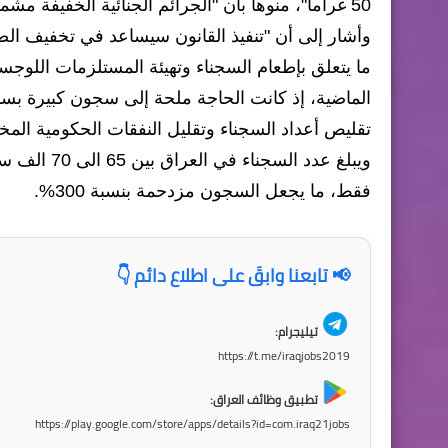
50 غراماً"، منوها بأن "الجرائم الجنائية الخفيفة مشمولة أيضًا بالقانون".
وأشار إلى أن "تنفيذ القانون سيساعد في تخفيف الض
ما يتعلق بإطعام السجناء وتهيئة المستلزمات اللوجس
الماضية، إذ كانت الحاجة ملحة إلى سجون كبيرة بسب
تقليص أعداد السجناء وتقليل النفقات الحكومية ال
فقط، ما يجعل السجون مزدحمة بنسبة 300%.
📢 تابعنا وابقَ على اطلاع دائم 👇
تيليجرام:
https://t.me/iraqjobs2019
تطبيق وظائف العراق:
https://play.google.com/store/apps/details?id=com.iraq21jobs