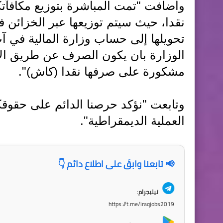
وأضافت "تمت المباشرة بتوزيع مكافآت
نقدا، حيث سيتم توزيعها عبر الخزائن ف
الوزارة بان يكون الصرف عن طريق الا
مشكورة على صرفها نقدا (كاش)".
وتابعت "نؤكد حرصنا الدائم على حقوقكم
العملية الديمقراطية".
📢 تابعنا وابقَ على اطلاع دائم 👇
تيليجرام:
https://t.me/iraqjobs2019