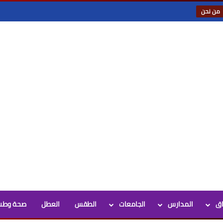
من نحن
اق
المدارس
الجامعات
الطقس
العطل
صحة وطب