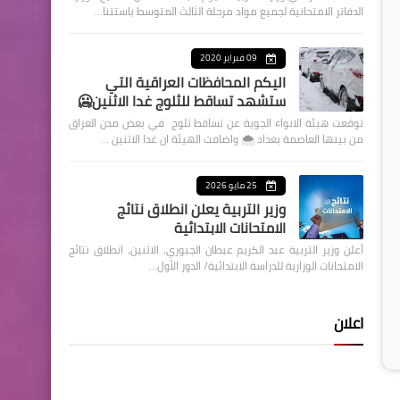
الدفاتر الامتحانية لجميع مواد مرحلة الثالث المتوسط باستثنا…
09 فبراير 2020
اليكم المحافظات العراقية التي
ستشهد تساقط للثلوج غدا الاثنين🥶
توقعت هيئة الانواء الجوية عن تساقط ثلوج في بعض مدن العراق
من بينها العاصمة بغداد ⁦🌨️⁩ واضافت الهيئة ان غدا الاثنين …
25 مايو 2026
وزير التربية يعلن انطلاق نتائج
الامتحانات الابتدائية
أعلن وزير التربية عبد الكريم عبطان الجبوري، الاثنين، انطلاق نتائج
الامتحانات الوزارية للدراسة الابتدائية/ الدور الأول…
اعلان