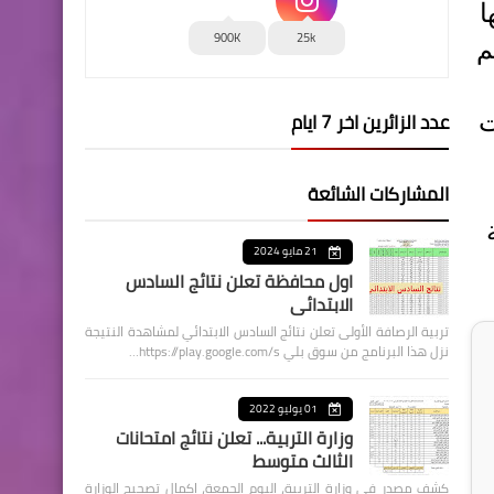
ا
900K
25k
م
عدد الزائرين اخر 7 ايام
ت
المشاركات الشائعة
21 مايو 2024
اول محافظة تعلن نتائج السادس
الابتدائي
تربية الرصافة الأولى تعلن نتائج السادس الابتدائي لمشاهدة النتيجة
نزل هذا البرنامج من سوق بلي https://play.google.com/s…
01 يوليو 2022
وزارة التربية... تعلن نتائج امتحانات
الثالث متوسط
كشف مصدر في وزارة التربية، اليوم الجمعة، اكمال تصحيح الوزارة