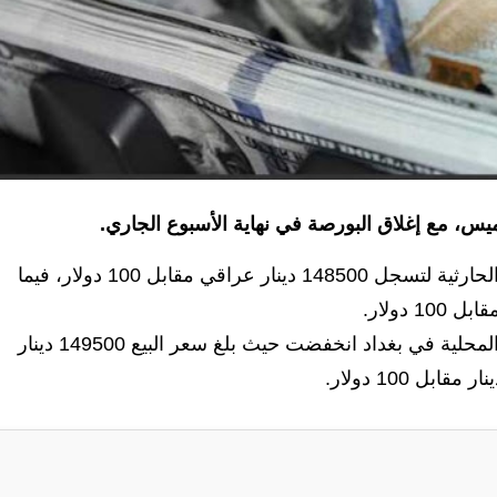
يس، مع إغلاق البورصة في نهاية الأسبوع الجاري.
وتراجعت اسعار الدولار مع إغلاق بورصتي الكفاح و الحارثية لتسجل 148500 دينار عراقي مقابل 100 دولار، فيما
وانخفضت اسعار البيع في محال الصيرفة بالأسواق المحلية في بغداد انخفضت حيث بلغ سعر البيع 149500 دينار