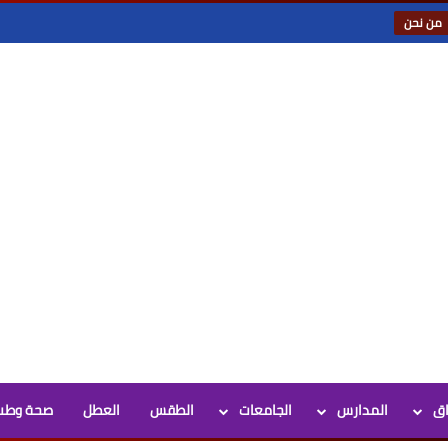
من نحن
اق
المدارس
الجامعات
الطقس
العطل
صحة وطب