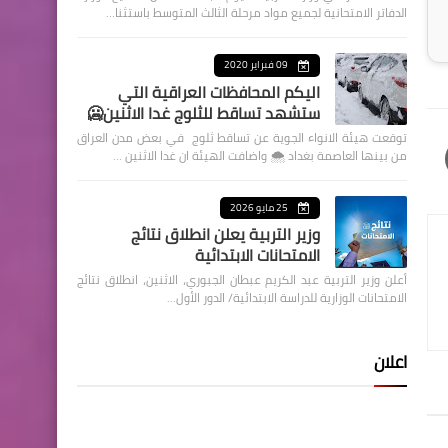
الدفاتر الامتحانية لجميع مواد مرحلة الثالث المتوسط باستثنا…
09 فبراير 2020
اليكم المحافظات العراقية التي
ستشهد تساقط للثلوج غدا الاثنين🥶
توقعت هيئة الانواء الجوية عن تساقط ثلوج في بعض مدن العراق
من بينها العاصمة بغداد ⁦🌨️⁩ واضافت الهيئة ان غدا الاثنين …
25 مايو 2026
وزير التربية يعلن انطلاق نتائج
الامتحانات الابتدائية
أعلن وزير التربية عبد الكريم عبطان الجبوري، الاثنين، انطلاق نتائج
الامتحانات الوزارية للدراسة الابتدائية/ الدور الأول…
اعلان