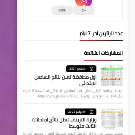
900K
25k
عدد الزائرين اخر 7 ايام
المشاركات الشائعة
21 مايو 2024
اول محافظة تعلن نتائج السادس
الابتدائي
تربية الرصافة الأولى تعلن نتائج السادس الابتدائي لمشاهدة النتيجة
نزل هذا البرنامج من سوق بلي https://play.google.com/s…
01 يوليو 2022
وزارة التربية... تعلن نتائج امتحانات
الثالث متوسط
كشف مصدر في وزارة التربية، اليوم الجمعة، اكمال تصحيح الوزارة