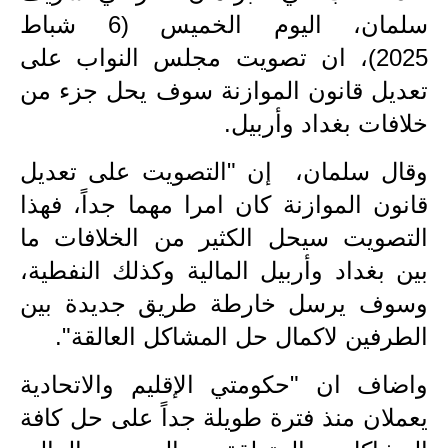
سلمان، اليوم الخميس (6 شباط
الاخبار الاقتصادية
2025)، ان تصويت مجلس النواب على
الاخبار الرياضية
تعديل قانون الموازنة سوف يحل جزء من
خلافات بغداد وأربيل
.
المدارس
وقال سلمان، إن "التصويت على تعديل
اخبار وقرارات وزارة التربية
قانون الموازنة كان امرا مهما جداً، فهذا
نتائج الامتحانات
التصويت سيحل الكثير من الخلافات ما
المرحلة الابتدائية
بين بغداد وأربيل المالية وكذلك النفطية،
وسوف يرسل خارطة طريق جديدة بين
المرحلة المتوسطة
الطرفين لاكمال حل المشاكل العالقة"
.
المرحلة الاعدادية
واضاف ان "حكومتي الإقليم والاتحادية
اسئلة وزارية
يعملان منذ فترة طويلة جداً على حل كافة