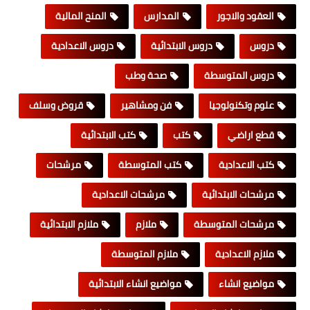
العقود والاجور
المدارس
المنح المالية
دروس
دروس الابتدائية
دروس الاعدادية
دروس المتوسطة
صحة وطب
علوم وتكنولوجيا
فن ومشاهير
قروض وسلف
قطع اراضي
كتب
كتب الابتدائية
كتب الاعدادية
كتب المتوسطة
مرشحات
مرشحات الابتدائية
مرشحات الاعدادية
مرشحات المتوسطة
ملازم
ملازم الابتدائية
ملازم الاعدادية
ملازم المتوسطة
مواضيع انشاء
مواضيع انشاء الابتدائية