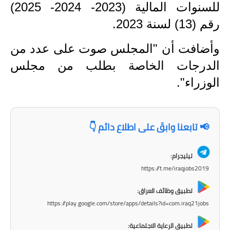
للسنوات المالية (2023- 2024- 2025)
المرحلة الاعدادية
رقم (13) لسنة 2023
.
ملازم دراسية
وأضافت أن "المجلس صوت على عدد من
المرحلة الابتدائية
الدرجات الخاصة بطلب من مجلس
المرحلة المتوسطة
الوزراء".
المرحلة الاعدادية
📢 تابعنا وابقَ على اطلاع دائم 👇
دروس
المرحلة الابتدائية
تيليجرام:
https://t.me/iraqjobs2019
المرحلة المتوسطة
تطبيق وظائف العراق:
المرحلة الاعدادية
https://play.google.com/store/apps/details?id=com.iraq21jobs
مواضيع انشاء
تطبيق الرعاية الاجتماعية: