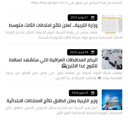
النتيجة نزل هذا البرنامج من سوق بلي https://play.google.com/s…
01 يوليو 2022
وزارة التربية... تعلن نتائج امتحانات الثالث متوسط
كشف مصدر في وزارة التربية، اليوم الجمعة، اكمال تصحيح الوزارة
الدفاتر الامتحانية لجميع مواد مرحلة الثالث المتوسط باستثنا…
09 فبراير 2020
اليكم المحافظات العراقية التي ستشهد تساقط
للثلوج غدا الاثنين🥶
توقعت هيئة الانواء الجوية عن تساقط ثلوج في بعض مدن العراق من بينها
العاصمة بغداد ⁦🌨️⁩ واضافت الهيئة ان غدا الاثنين …
25 مايو 2026
وزير التربية يعلن انطلاق نتائج الامتحانات الابتدائية
أعلن وزير التربية عبد الكريم عبطان الجبوري، الاثنين، انطلاق نتائج
الامتحانات الوزارية للدراسة الابتدائية/ الدور الأول…