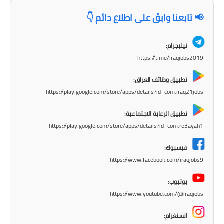
المرحلة الابتدائية
📢 تابعنا وابقَ على اطلاع دائم 👇
المرحلة المتوسطة
تيليجرام:
المرحلة الاعدادية
https://t.me/iraqjobs2019
مرشحات
تطبيق وظائف العراق:
https://play.google.com/store/apps/details?id=com.iraq21jobs
المرحلة الابتدائية
تطبيق الرعاية الاجتماعية:
المرحلة المتوسطة
https://play.google.com/store/apps/details?id=com.re3ayah1
المرحلة الاعدادية
فيسبوك:
https://www.facebook.com/iraqjobs9
كتب مدرسية
يوتيوب:
المرحلة الابتدائية
https://www.youtube.com/@iraqjobs
المرحلة المتوسطة
انستغرام: