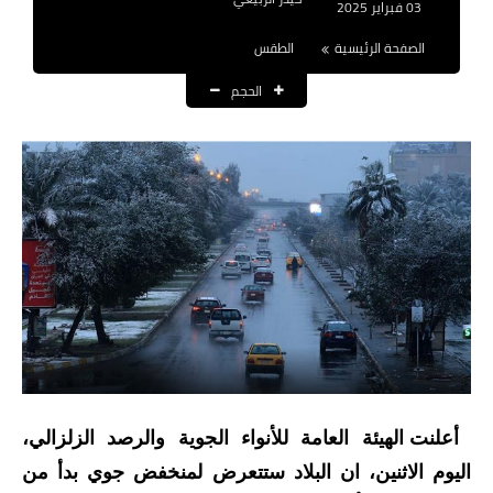
03 فبراير 2025
نتائج التعيينات
الصفحة الرئيسية
الطقس
العقود والاجور اليومية
الحجم
الرواتب والقروض
الرواتب
القروض والسلف
المنح المالية
قطع الاراضي
اخبار العراق
الاخبار السياسية
أعلنت الهيئة العامة للأنواء الجوية والرصد الزلزالي،
اليوم الاثنين، ان البلاد ستتعرض لمنخفض جوي بدأ من
الاخبار الامنية