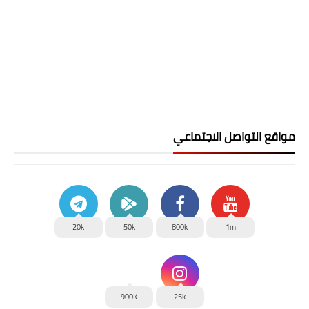
مواقع التواصل الاجتماعي
20k
50k
800k
1m
900K
25k