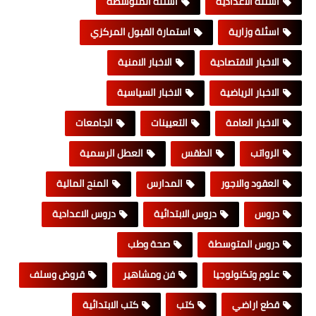
اسئلة الاعدادية
اسئلة المتوسطة
اسئلة وزارية
استمارة القبول المركزي
الاخبار الاقتصادية
الاخبار الامنية
الاخبار الرياضية
الاخبار السياسية
الاخبار العامة
التعيينات
الجامعات
الرواتب
الطقس
العطل الرسمية
العقود والاجور
المدارس
المنح المالية
دروس
دروس الابتدائية
دروس الاعدادية
دروس المتوسطة
صحة وطب
علوم وتكنولوجيا
فن ومشاهير
قروض وسلف
قطع اراضي
كتب
كتب الابتدائية