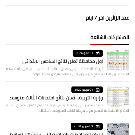
عدد الزائرين اخر 7 ايام
المشاركات الشائعة
21 مايو 2024
اول محافظة تعلن نتائج السادس الابتدائي
تربية الرصافة الأولى تعلن نتائج السادس الابتدائي لمشاهدة
النتيجة نزل هذا البرنامج من سوق بلي https://play.google.com/s…
01 يوليو 2022
وزارة التربية... تعلن نتائج امتحانات الثالث متوسط
كشف مصدر في وزارة التربية، اليوم الجمعة، اكمال تصحيح الوزارة
الدفاتر الامتحانية لجميع مواد مرحلة الثالث المتوسط باستثنا…
09 فبراير 2020
اليكم المحافظات العراقية التي ستشهد تساقط