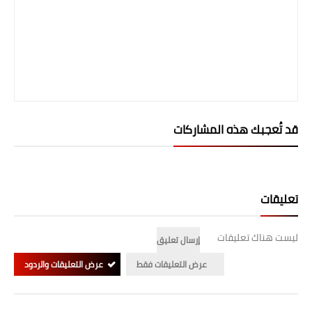
المرحلة الابتدائية
المرحلة المتوسطة
المرحلة الاعدادية
الجامعات
قد تُعجبك هذه المشاركات
اخبار وقرارات وزارة التعليم
العالي
استمارة القبول المركزي
تعليقات
نتائج القبول المركزي
ليست هناك تعليقات
إرسال تعليق
الطقس
عرض التعليقات فقط
عرض التعليقات والردود
العطل