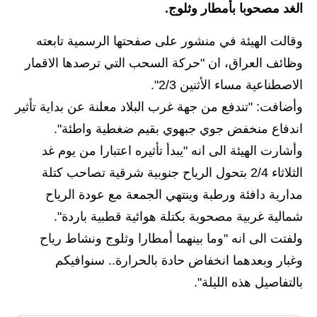
الغد مصحوبا بأمطار وثلوج.
الاخبار الاقتصادية
وقالت الهيئة في منشور على صفحتها الرسمية تابعته
الاخبار الرياضية
وظائف العراق، ان "حركة السحب التي ترصدها الاقمار
الاصطناعية مساء الأثنين 2/3".
المدارس
وأضافت: "تندفع من جهة غرب البلاد معلنة عن بداية تأثير
اخبار وقرارات وزارة التربية
اندفاع منخفض جوي جبهوي بقيم ضغطية واطئة".
وأشارت الهيئة الى انه "يبدأ تأثيره اعتبارا من يوم غد
نتائج الامتحانات
الثلاثاء 2/4 بتحول الرياح جنوبية شرقية تصاحب كتلة
المرحلة الابتدائية
مدارية دافئة ورطبة وينتهي الجمعة مع عودة الرياح
شمالية غربية مصحوبة بكتلة هوائية قطبية باردة".
المرحلة المتوسطة
ولفتت الى انه "وما بينهما أمطارا وثلوج ونشاط رياح
المرحلة الاعدادية
وغبار وبعدهما انخفاض حادة بالحرارة.. سنوافيكم
بالتفاصيل هذه الليلة".
اسئلة وزارية