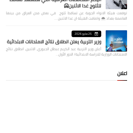
للثلوج غدا الاثنين🥶
توقعت هيئة الانواء الجوية عن تساقط ثلوج في بعض مدن العراق من بينها
العاصمة بغداد ⁦🌨️⁩ واضافت الهيئة ان غدا الاثنين …
25 مايو 2026
وزير التربية يعلن انطلاق نتائج الامتحانات الابتدائية
أعلن وزير التربية عبد الكريم عبطان الجبوري، الاثنين، انطلاق نتائج
الامتحانات الوزارية للدراسة الابتدائية/ الدور الأول…
اعلان