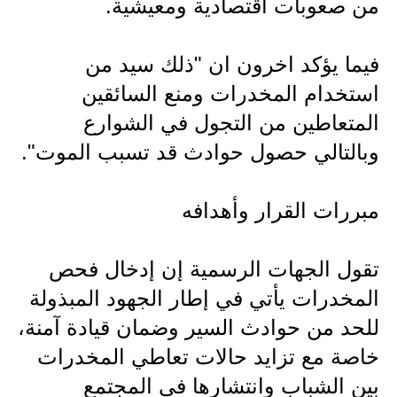
المرحلة الابتدائية
من صعوبات اقتصادية ومعيشية.
المرحلة المتوسطة
فيما يؤكد اخرون ان "ذلك سيد من
المرحلة الاعدادية
استخدام المخدرات ومنع السائقين
المتعاطين من التجول في الشوارع
مرشحات
وبالتالي حصول حوادث قد تسبب الموت".
المرحلة الابتدائية
المرحلة المتوسطة
مبررات القرار وأهدافه
المرحلة الاعدادية
تقول الجهات الرسمية إن إدخال فحص
كتب مدرسية
المخدرات يأتي في إطار الجهود المبذولة
للحد من حوادث السير وضمان قيادة آمنة،
المرحلة الابتدائية
خاصة مع تزايد حالات تعاطي المخدرات
المرحلة المتوسطة
بين الشباب وانتشارها في المجتمع