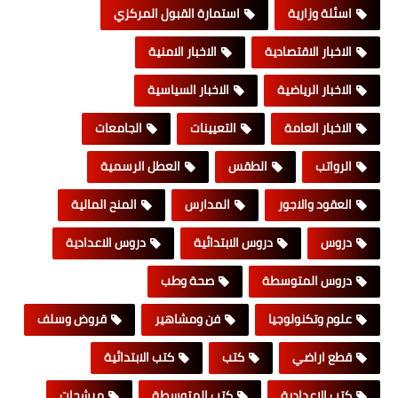
اسئلة وزارية
استمارة القبول المركزي
الاخبار الاقتصادية
الاخبار الامنية
الاخبار الرياضية
الاخبار السياسية
الاخبار العامة
التعيينات
الجامعات
الرواتب
الطقس
العطل الرسمية
العقود والاجور
المدارس
المنح المالية
دروس
دروس الابتدائية
دروس الاعدادية
دروس المتوسطة
صحة وطب
علوم وتكنولوجيا
فن ومشاهير
قروض وسلف
قطع اراضي
كتب
كتب الابتدائية
كتب الاعدادية
كتب المتوسطة
مرشحات