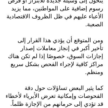
يتحول إلى وسيلة جديدة للابتزاز أو فرض
المرحلة الابتدائية
رسوم إضافية على المواطنين، مما يزيد
الأعباء عليهم في ظل الظروف الاقتصادية
المرحلة المتوسطة
الصعبة.
المرحلة الاعدادية
ومن المتوقع أن يؤدي هذا القرار إلى
الجامعات
تأخير أكبر في إنجاز معاملات إصدار
اخبار وقرارات وزارة التعليم
إجازات السوق، خصوصًا إذا لم تكن هناك
العالي
مراكز كافية لإجراء الفحص بشكل سريع
استمارة القبول المركزي
ومنظم.
نتائج القبول المركزي
كما يثير البعض تساؤلات حول دقة
الطقس
الفحوصات وإمكانية تعرض الأبرياء لأخطاء
العطل
قد تؤدي إلى حرمانهم من الإجازة ظلماً.