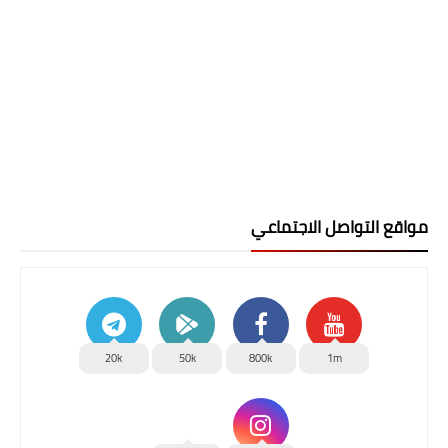
مواقع التواصل الاجتماعي
20k
50k
800k
1m