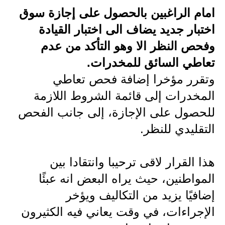
امام الراغبين بالحصول على إجازة سوق
الاخبار الاقتصادية
اختبار جديد يضاف الى اختبار القيادة
الاخبار الرياضية
وفحص النظر الا وهو التأكد من عدم
تعاطي السائق للمخدرات.
المدارس
وتقرر مؤخرا إضافة فحص تعاطي
اخبار وقرارات وزارة التربية
المخدرات إلى قائمة الشروط اللازمة
نتائج الامتحانات
للحصول على الإجازة، إلى جانب الفحص
التقليدي للنظر.
المرحلة الابتدائية
المرحلة المتوسطة
هذا القرار لاقى ترحيبا وانتقادا بين
المواطنين، حيث يراه البعض انه عبئًا
المرحلة الاعدادية
إضافيًا يزيد من التكاليف ويؤخر
اسئلة وزارية
الإجراءات، في وقت يعاني فيه الكثيرون